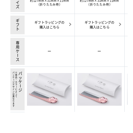
サイズ
約127mm×31mm×11mm
約127mm×31mm×11mm
約
（折りたたみ時）
（折りたたみ時）
ギフト
ギフトラッピングの
ギフトラッピングの
購入はこちら
購入はこちら
専用ケ
ー
ー
ー
ス
パッケ
※商品・カラ
パッケ
ー
ジデザインは異なります
ー
ー
ジ
によって