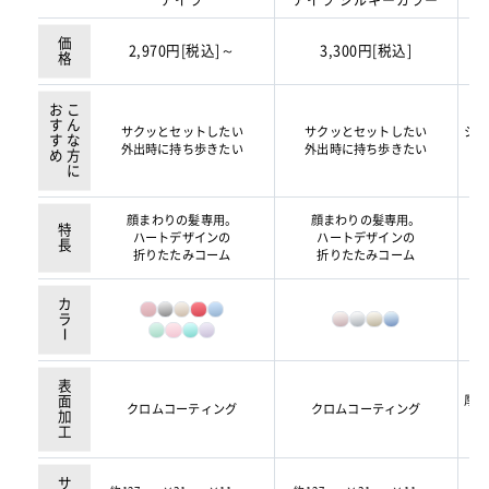
アイラ
アイラ
シルキーカラー
価格
2,970円[税込]～
3,300円[税込]
おすすめ
こんな方に
サクッとセットしたい
サクッとセットしたい
シッ
外出時に持ち歩きたい
外出時に持ち歩きたい
顔まわりの髪専用。
顔まわりの髪専用。
特長
ハートデザインの
ハートデザインの
折りたたみコーム
折りたたみコーム
カラ
ー
表面加工
厚み
クロムコーティング
クロムコーティング