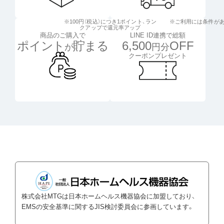
※100円（税込）につき1ポイント、
ラン
※ご利用には条件が
クアップで還元率アップ
LINE ID連携で総額
商品のご購入で
6,500
OFF
ポイント
貯まる
円分
が
クーポンプレゼント
株式会社MTGは日本ホームヘルス機器協会に加盟しており、
EMSの安全基準に関するJIS検討委員会に参画しています。