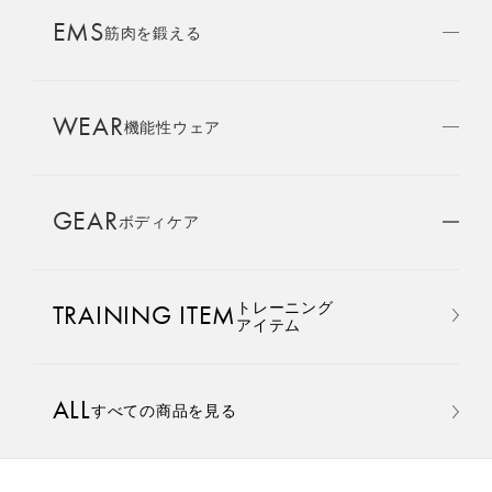
AMBASSADOR
EMS
ブランド
筋肉を鍛える
パートナー
WEAR
SIXPAD APP
機能性ウェア
SIXPADアプリ
GEAR
ボディケア
COLUMN
コラム
おすすめ
おすすめ
トレーニング
TRAINING ITEM
LARGE ORDER
アイテム
⼤⼝注⽂窓⼝
Core Belt 2
Medical Core
手軽に、パワフルに、進化。
大切な腰まわりを、 支えなが
ALL
すべての商品を見る
MULTI EMS
腹筋、脇腹、背筋下部を同時
らトレーニングする。
EMSの同時使用
に鍛える。