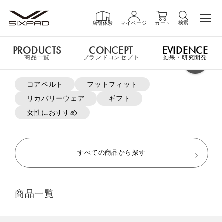
検索
店舗体験
マイページ
カート
PRODUCTS
CONCEPT
EVIDENCE
PRODUCTS
商品一覧
商品一覧
ブランドコンセプト
効果・研究開発
よく検索されているキーワード
コアベルト
フットフィット
申し訳ございません。この商品には詳細情報がありません。
リカバリーウェア
ギフト
GIFT
ギフト
女性におすすめ
MTG ONLINESHOP ホームへ
SHOP
店舗一覧
すべての商品から探す
おすすめ商品・新商品はこちら
LIVE SHOPPING
ライブ
商品一覧
ショッピング