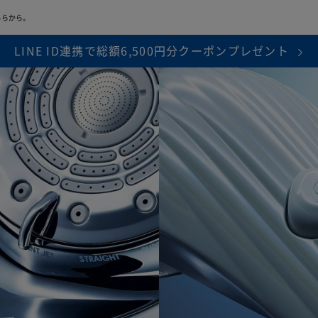
※1
期間中は修理･代替品の費用負担がなし
ちらから。
LINE ID連携で総額6,500円分クーポンプレゼント
障、物損故障が発生し製品が正常に機能しなくなったことが当社にて
ります。また製品の機能および使用の際に、影響のない、外観上のキ
面焼けやピクセル抜け、輝度低下等は保証の対象外となります。
判断により、無償修理に代えて、代替品を提供する場合があります。
、本サービスは終了します。
延長保証書により設定された保証期間は
は「
きちんと保証サービス規定
」をご確認ください。
保証範囲