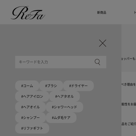
新商品
ギフト選びに迷ったら
リファのおすすめギフト
贈る相手・予算別で、ギフトにおすすめの
ReFa商品をご紹介します。プレゼント選びの参考に。
大切な人へのギフトを美しく
ギフトラッピングセット
限定ラッピングバック・ショッパーまたはギフトスリーブセットをご用意しました。
大切な人への贈り物に
リファオリジナルショッパー
リファロゴが入った、白色のショッパーを6サイズ、ピンク色のショッパー、ドリンクショッパーも
8月10日はハートの日
ハートの新商品が登場！
期間限定で対象商品のご購入でオリジナルショッパーをプレゼント！
Because ReFa | 上質な美しさを、妥協しない人へ
高機能ドライヤー Xモデルに宿る美学。上質な美しさを追求する人たちの言葉から、選ぶべき理由
#コーム
#ブラシ
#ドライヤー
#ヘアアイロン
#ヘアタオル
いい髪めざす、大人たちへ。
髪がきれいって嬉しい。「でもヘアケアは大変」という概念を変える、ヘアアイロンの可能性をお
#ヘアオイル
#シャワーヘッド
#シャンプー
#ムダ毛ケア
ブラシ・コームヘアケアルーティン
起床から就寝前まで一日中使えるブラシ・コーム。利用シーンにあわせて、おすすめの商品をご紹
#リファギフト