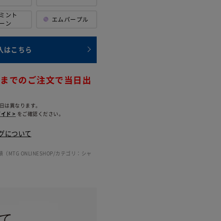
ミント
エム
パープル
ーン
入はこちら
時までのご注文で当日出
日は異なります。
イド >
をご確認ください。
グについて
（MTG ONLINESHOP/カテゴリ：シャ
て