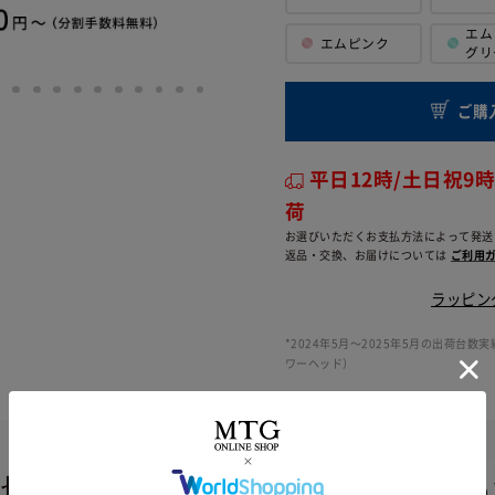
エム
エムピンク
グリ
ご購
平日12時/土日祝9
荷
お選びいただくお支払方法によって発送
返品・交換、お届けについては
ご利用ガ
ラッピン
*2024年5月〜2025年5月の出荷台数実績
ワーヘッド）
大切な人への贈り物に、想いを込め