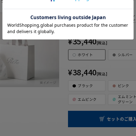
・リファファインバブル 
セット内容
・【セット限定】ラッピ
・ショッパー
¥35,440
[税込]
ホワイト
シルバー
¥38,440
[税込]
ブラック
ピンク
エムミン
エムピンク
グリーン
セットのご購