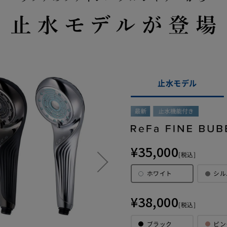
止水モデル
【ご注意】2022年4月14日以前にサービスに加入された
¥35,000
月14日以前に延長保証サービスに加入された方につきましては、保
[税込]
なり、物損故障は保証対象外となります。ご自身の保証内容をご
ホワイト
シル
品発送時に同梱させていただいております「延長保証書」をご確
¥38,000
[税込]
ブラック
ピン