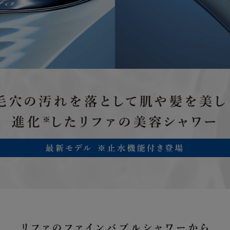
製品の取扱説明書に記載されている使用上の注
然故障
に使用したにもかかわらず本製品が正常に機能
合
ご加入いただいたお客様または第三者の故意ま
らない破損、落下、水濡れ等の偶然の事故によ
に機能しなくなった場合
但し次に掲げる場合は、保証の対象外とします
損故障
(1) 本製品の盗難、紛失の場合
(2) 地震、津波、噴火に起因する場合
(3) 本製品において損害を確認することができない場合
(4) 本製品の、機能および使用の際に影響のない外観上の
画面焼けやピクセル抜け、輝度低下等
詳しくは「
きちんと保証サービス規定
」をご確認ください。
保証期間