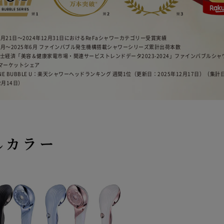
年2月21日〜2024年12月31日におけるReFaシャワーカテゴリー受賞実績
3年4月〜2025年6月 ファインバブル発生機構搭載シャワーシリーズ累計出荷本数
富士経済「美容＆健康家電市場・関連サービストレンドデータ2023-2024」ファインバブルシ
内マーケットシェア
 FINE BUBBLE U：楽天シャワーヘッドランキング 週間1位（更新日：2025年12月17日）（集計
2月14日）