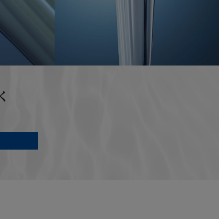
意等に従い正常
しなくなった場
たは重過失によ
り本製品が正常
。
キズ、汚れ、液晶の