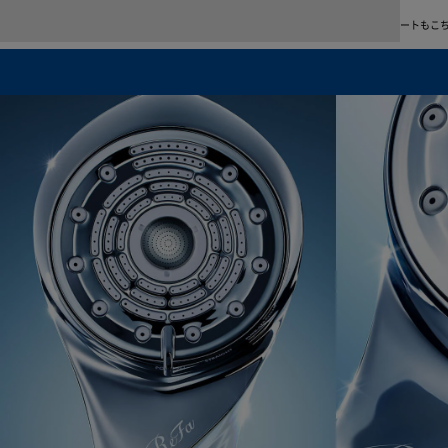
使い方＆アフターサポート
商品の使い方をご紹介します。よくあるご質問、修理・故障、お問い合わせに関するサポートもこ
※1 自然故
合に限
晶の画
当社の
により
ん。
詳しく