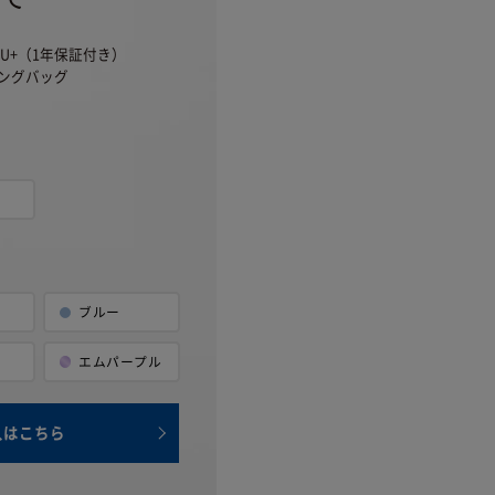
U+（1年保証付き）
ングバッグ
ブルー
ト
エム
パープル
入はこちら