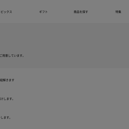
トピックス
ギフト
商品を探す
特集
ご用意しています。
を紐解きます
きちんと保証について
届けします。
自然故障に加え物損故障にも対応
介します。
保証期間は5年間