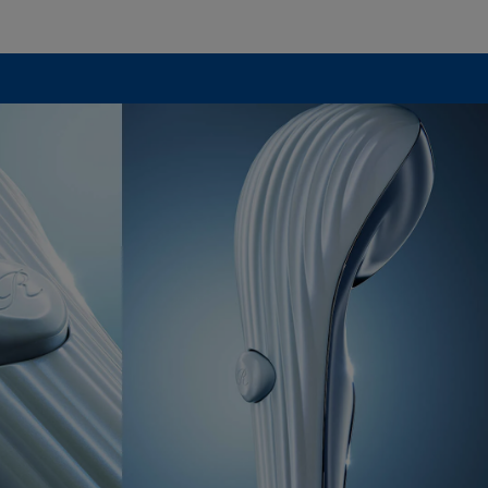
認められた場
ズ、汚れ、液
代替品の提供
延長されませ