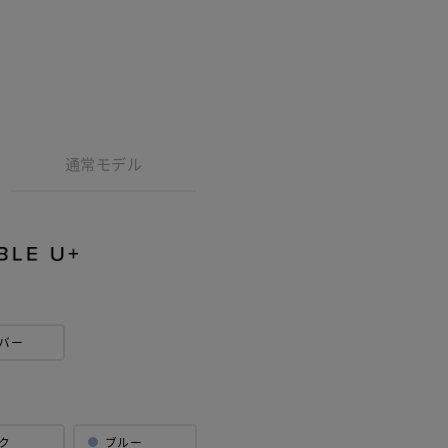
通常モデル
方
証範囲が自然
確認いただく
バー
認ください。
ク
ブルー