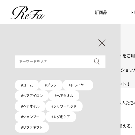
新商品
ト
ギフト選びに迷ったら
リファのおすすめギフト
贈る相手・予算別で、ギフトにおすすめの
ReFa商品をご紹介します。プレゼント選びの参考に。
大切な人へのギフトを美しく
ギフトラッピングセット
限定ラッピングバック・ショッパーまたはギフトスリーブセットをご用
大切な人への贈り物に
リファオリジナルショッパー
リファロゴが入った、白色のショッパーを6サイズ、ピンク色のショッ
8月10日はハートの日
ハートの新商品が登場！
期間限定で対象商品のご購入でオリジナルショッパーをプレゼント！
#コーム
#ブラシ
#ドライヤー
Because ReFa | 上質な美しさを、妥協しない人へ
#ヘアアイロン
#ヘアタオル
高機能ドライヤー Xモデルに宿る美学。上質な美しさを追求する人た
#ヘアオイル
#シャワーヘッド
#シャンプー
#ムダ毛ケア
いい髪めざす、大人たちへ。
髪がきれいって嬉しい。「でもヘアケアは大変」という概念を変える、
#リファギフト