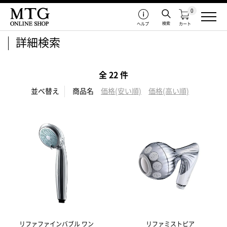
0
検索
ヘルプ
カート
詳細検索
全 22 件
並べ替え
商品名
価格(安い順)
価格(高い順)
リファファインバブル ワン
リファミストピア