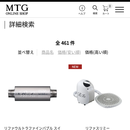
0
検索
ヘルプ
カート
詳細検索
全 461 件
並べ替え
商品名
価格(安い順)
価格(高い順)
リファウルトラファインバブル スイ
リファスリミー