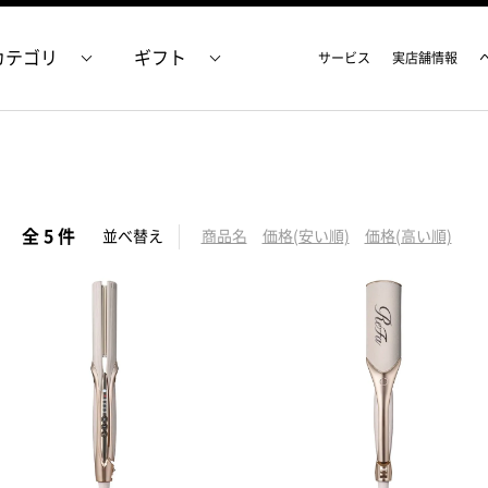
カテゴリ
ギフト
サービス
実店舗情報
全 5 件
並べ替え
商品名
価格(安い順)
価格(高い順)