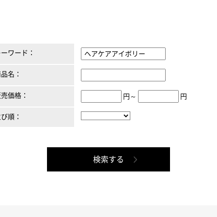
キーワード：
商品名：
販売価格：
円～
円
並び順：