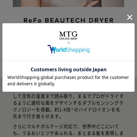
リファビューテック ドライヤー BX W
ReFaの風を世界で。
プロの技を緻密に再現するから、
うるおう、まとまる実感を、一瞬で叶える。
ReFa BEAUTECH DRYER BX Wは、頭皮と毛先、そ
して空気の温度まで読み取り、まるでプロがドライす
るように適切な風をデザインするダブルセンシングテ
クノロジーを搭載。約1.4倍
のハイドロイオンを毛
※
先まで行き渡らせます。
さらにマルチボルテージ対応で、世界中どこにいて
も、うるおいとツヤあふれる、まとまる髪を実現しま