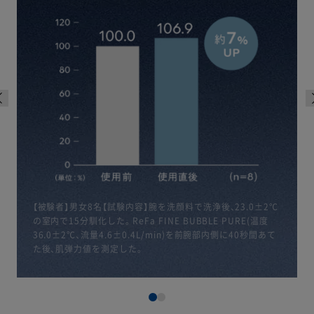
【被験者】男女8名【試験内容】腕を洗顔料で洗浄後、23.0±2℃
の室内で15分馴化した。ReFa FINE BUBBLE PURE(温度
36.0±2℃、流量4.6±0.4L/min)を前腕部内側に40秒間あて
た後、肌弾力値を測定した。