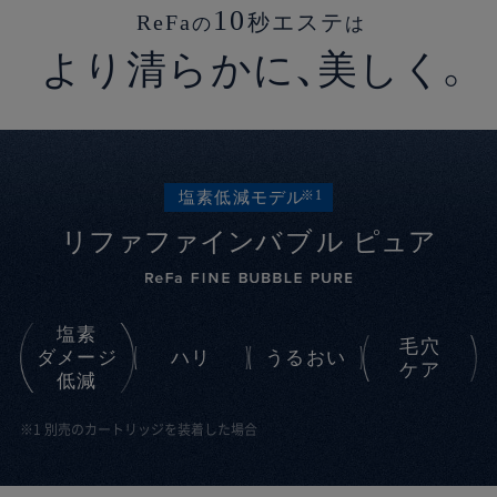
10
ReFa
秒エステ
の
は
より清らかに、美しく。
※1
塩素低減モデル
リファファイン
バブル
ピュア
塩素
毛穴
ダメージ
ハリ
うるおい
ケア
低減
※1 別売のカートリッジを装着した場合