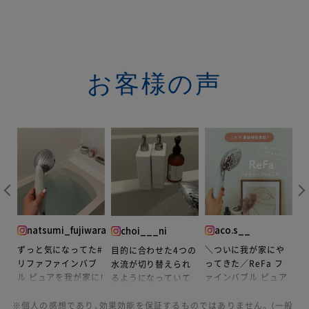
お客様の声
natsumi_fujiwara
aco.s__
choi___ni
ずっと気になってた#
最
＼ついに我が家にや
て
目的に合わせた4つの
リファファインバブ
し
ってきた／ReFa フ
水流が切り替えられ
ル ピュアを我が家に！
F
ァインバブル ピュア
バブ
るようになっていて
🚿
🧼
め
使っていて楽しい
※個人の感想であり、効果効能を保証するものではありません。（一般