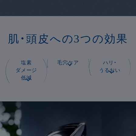
肌・頭皮への3つの効果
塩素
毛穴ケア
ハリ・
ダメージ
うるおい
低減