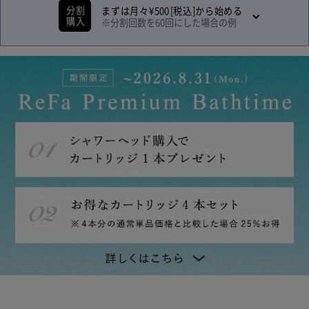
分割
まずは月々
¥
500
[税込]から始める
購入
※分割回数を
60
回にした場合の例