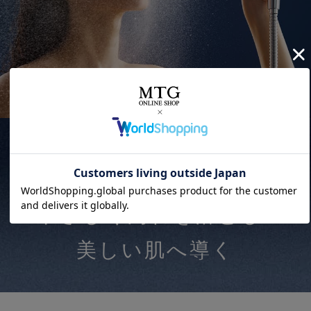
効果2
2つの泡が
やさしく汚れを落とし、
美しい肌へ導く