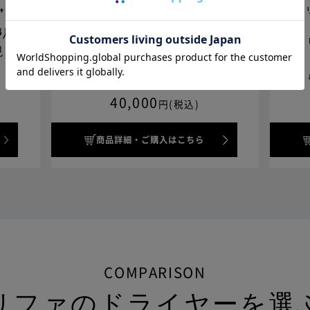
+
リファビューテック ドライヤースマート ダブル
りを
海外旅行や出張でも
現
ツヤめき、まとまる髪へ
40,000
円(税込)
商品詳細・ご購入はこちら
COMPARISON
リファのドライヤーを選