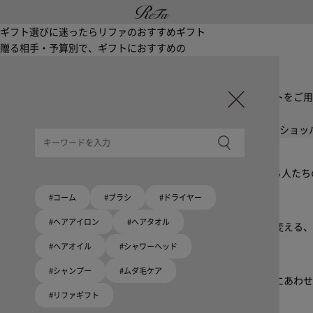
ギフト選びに迷ったら
リファのおすすめギフト
贈る相手・予算別で、ギフトにおすすめの
ReFa商品をご紹介します。プレゼント選びの参考に。
大切な人へのギフトを美しく
ギフトラッピングセット
限定ラッピングバック・ショッパーまたはギフトスリーブセットをご用
大切な人への贈り物に
リファオリジナルショッパー
リファロゴが入った、白色のショッパーを6サイズ、ピンク色のショッ
Because ReFa | 上質な美しさを、妥協しない人へ
高機能ドライヤー Xモデルに宿る美学。上質な美しさを追求する人た
#コーム
#ブラシ
#ドライヤー
いい髪めざす、大人たちへ。
#ヘアアイロン
#ヘアタオル
髪がきれいって嬉しい。「でもヘアケアは大変」という概念を変える、
#ヘアオイル
#シャワーヘッド
ブラシ・コームヘアケアルーティン
#シャンプー
#ムダ毛ケア
起床から就寝前まで一日中使えるブラシ・コーム。利用シーンにあわ
#リファギフト