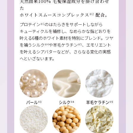
天然由来100% 毛髪保湿成分を掛け合わせ
た
ホワイトスムースコンプレックス
配合。
※2
プロテイン
のはたらきをサポートしながら
※1
キューティクルを補修し、なめらかな指どおりを
叶える6種のホワイト素材を特別にブレンド。ツヤ
を補うシルク
や羊毛ケラチン
、エモリエント
※4
※5
を叶えるシアバターなどが、さらなる変化の実感
へといざないます。
パール
シルク
羊毛ケラチン
※3
※4
※5