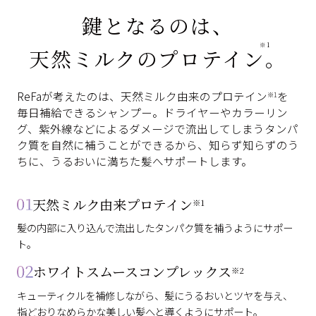
鍵となるのは、
※1
天然ミルクのプロテイン
。
ReFaが考えたのは、天然ミルク由来のプロテイン
を
※1
毎日補給できるシャンプー。
ドライヤーやカラーリン
グ、紫外線などによるダメージで流出してしまうタンパ
ク質を自然に補うことができるから、
知らず知らずのう
ちに、うるおいに満ちた髪へサポートします。
天然ミルク由来プロテイン
※1
髪の内部に入り込んで流出したタンパク質を補う
ようにサポー
ト。
ホワイトスムースコンプレックス
※2
キューティクルを補修しながら、髪にうるおいとツヤを与え、
指どおりなめらかな美しい髪へと導くようにサポート。