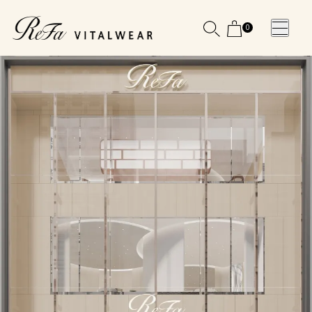
0
WOMEN
MEN
OTHE
OTHE
SLEEP WEAR
SLEEP WEAR
新商品
新商品
アクセ
アクセ
全ての商
全ての商
サリー
サリー
品
品
メディ
メディ
カル
カル
ピロー
ピロー
INSTAGR
INSTAGR