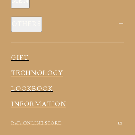
MEN
全ての商品
新商品
スリープウェア
OTHERS
全ての商品
ルームウェア
ピロー
スリープウェア
インナー
メディカル
ルームウェア
GIFT
アクセサリー
アクセサリー
TECHNOLOGY
LOOKBOOK
INFORMATION
ReFa ONLINE STORE