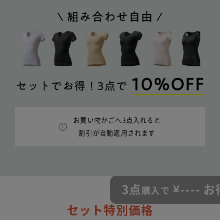
お買い物かごへ3点入れると
割引が自動適用されます
3点
¥
----
お
購入で
セット特別価格