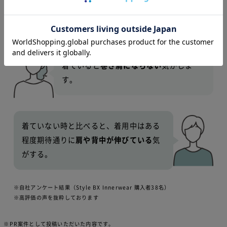
服の色を気にせず、姿勢補正
もでき嬉し
い限りです。
着ていると
巻き肩にならない
気がしま
す。
着ていない時と比べると、着用中はある
程度期待通りに
肩や背中が伸びている
気
がする。
※自社アンケート結果（Style BX Innerwear 購入者38名）
※高評価の声を抜粋しております
※PR案件として投稿いただいた内容です。