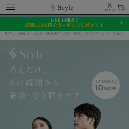
特長
愛用者様の声
価格
Q＆A
0
マイページ
LINE ID連携で
総額6,500円分クーポンプレゼント！
HOME
>
HEALTH
>
Style
>
Style BX
>
スタイル ビーエックス インナーウェア