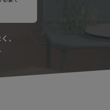
なく、
…