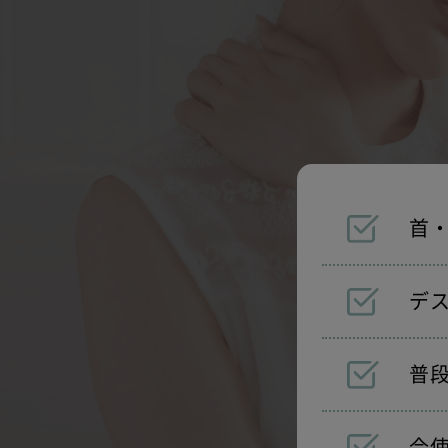
首
デ
普
今