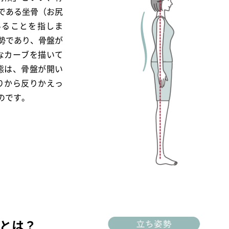
である坐骨（お尻
いることを指しま
勢であり、骨盤が
なカーブを描いて
態は、骨盤が開い
りから反りかえっ
のです。
性とは？