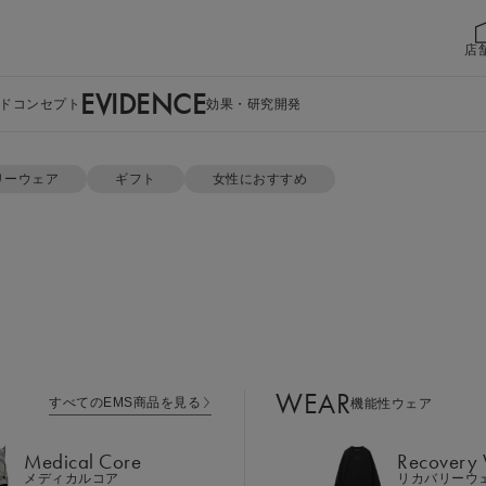
店
EVIDENCE
ドコンセプト
効果・研究開発
公式ショップ限定特典をチェック
リーウェア
ギフト
女性におすすめ
WEAR
すべてのEMS商品を見る
機能性ウェア
Medical Core
Recovery
メディカルコア
リカバリーウ
Leg Belt 2
Cool Item
レッグベルト２
冷感アイテム
WEAR
すべてのEMS商品を見る
機能性ウェア
GEAR
Perine Fit
ボディケア
ペリネフィット
Medical Core
Recovery
メディカルコア
リカバリーウ
Power Gu