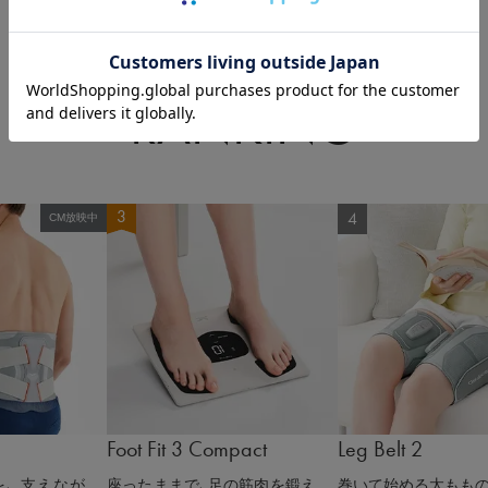
RANKING
CM放映中
Foot Fit 3 Compact
Leg Belt 2
、 支えなが
座ったままで、足の筋肉を鍛え
巻いて始める太ももの