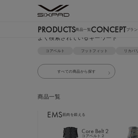
PRODUCTS
CONCEPT
商品一覧
ブラン
PRODUCTS
よく検索されているキーワード
商品一覧
コアベルト
フットフィット
リカバ
EMS
筋肉を鍛える
すべての商品から探す
Core Belt 2
コアベルト２
商品一覧
Foot Fit 3
フットフィット３
EMS
筋肉を鍛える
Core Hip
コアヒップ
Core Belt 2
コアベルト２