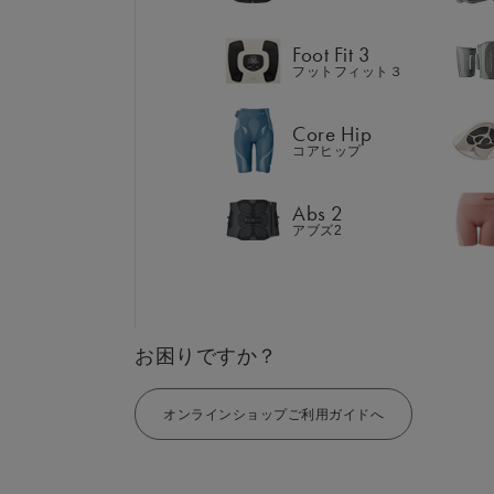
Abs 2
アブズ2
Foot Fit 3
フットフィット３
Core Hip
コアヒップ
GIFT
AM
ギフト
Abs 2
SHOP
ブラン
アブズ2
店舗一覧
LIVE SHOPPING
LAR
ライブ
ショッピング
⼤⼝注
MUL
EMS
お困りですか？
オンラインショップご利用ガイドへ
SIXPADは「トレー