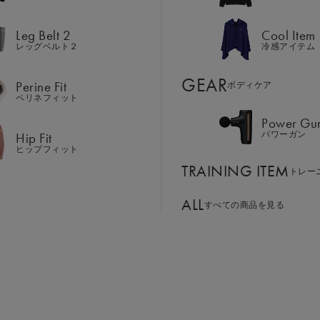
Hip Fit
パワーガン
ヒップフィット
Leg Belt 2
Cool Item
TRAINING ITEM
レッグベルト２
冷感アイテム
トレー
ALL
GEAR
すべての商品を見る
Perine Fit
ボディケア
ペリネフィット
Power Gu
BASSADOR
SIXPAD APP
Hip Fit
パワーガン
ド
パートナー
SIXPADアプリ
ヒップフィット
SIXPAD CLUB
TRAINING ITEM
GE ORDER
トレー
SIXPAD Health Coach
⽂窓⼝
SIXPAD アプリ
ALL
すべての商品を見る
TI EMS
の同時使用
世界中の人々に、健康で生き生きした人生を。
ニング＆リカバリー」を通じて
あなたの筋肉をつくり、