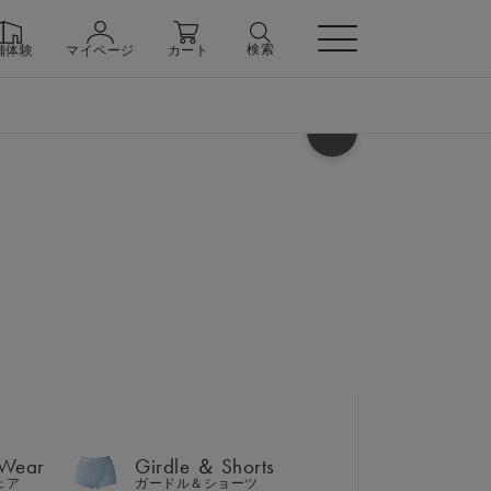
検索
舗体験
マイページ
カート
ヘルプ
 Wear
Girdle ＆ Shorts
ェア
ガードル＆ショーツ
 Wear
Girdle ＆ Shorts
ェア
ガードル＆ショーツ
n