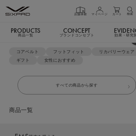
検索
店舗体験
マイページ
カート
PRODUCTS
CONCEPT
EVIDEN
PRODUCTS
商品一覧
商品一覧
ブランドコンセプト
効果・研究
よく検索されているキーワード
TOP
コラム
筋膜リリースの効果
コアベルト
フットフィット
リカバリーウェア
筋膜リリースの効果
ギフト
女性におすすめ
GIFT
ギフト
すべての商品から探す
SHOP
店舗一覧
商品一覧
LIVE SHOPPING
ライブ
ショッピング