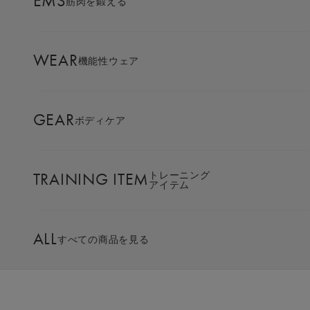
EMS
筋肉を鍛える
AMBASSADOR
ブランド
パートナー
筋膜リリースの効果とは？
WEAR
機能性ウェア
セルフケア方法や注意点をわかりやすく紹介
SIXPAD APP
SIXPADアプリ
筋膜リリースは、体を包む「筋膜」をゆるめて、こ
GEAR
ボディケア
り・痛み・動きにくさを和らげるセルフケアです。
COLUMN
コラム
自分でも手軽に始められます。
この記事では、筋膜の働きから、効果的なやり方、
TRAINING ITEM
トレーニング
アイテム
注意点までを解説します。
LARGE ORDER
日常に取り入れて、体のコンディションを整える習
⼤⼝注⽂窓⼝
慣をつくりましょう。
ALL
すべての商品を見る
MULTI EMS
EMSの同時使用
目次