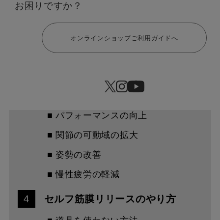
お困りですか？
1
筋膜の働きとは
ヘルプ
オンラインショップご利用ガイドへ
2
「筋膜リリース」とは
3
筋膜リリースの5つの効果
■ 肩こり・腰痛の改善
■ パフォーマンスの向上
■ 関節の可動域の拡大
■ 姿勢の改善
■ 慢性疲労の軽減
4
セルフ筋膜リリースのやり方