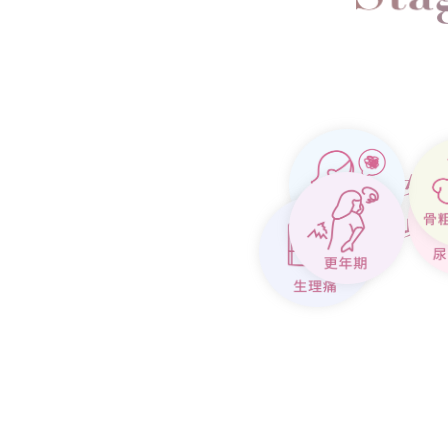
女
「タブーからオープ
身
まずは誰かが声をあげるこ
す。そのひと声が、きっと次
って連鎖していけば、“不調
ら、“ケアするのが当たり前
う空気に変わっていくんじゃ
身体の辛さや気持ちの揺れ
大切なことだと思います。も
だよね」って言える人がいた