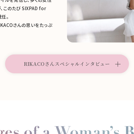
のたび SIXPAD for
就任。
KACOさんの思いをたっぷ
「我慢はしないで
RIKACOさんスペシャルインタビュー
い不調はない。」
これまで日本の女性って、
り我慢したりするのが当た
す。でも、身体の声に耳を
することだし、恥ずかしい
よね。フェムテックの広がり
ていう空気を作る大きなチ