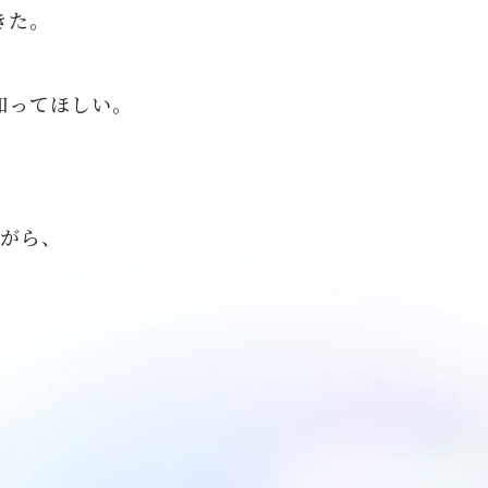
きた。
知ってほしい。
がら、
。