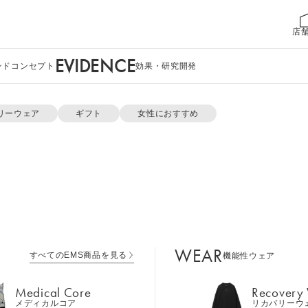
店
EVIDENCE
ンドコンセプト
効果・研究開発
リーウェア
ギフト
女性におすすめ
WEAR
すべてのEMS商品を見る
機能性ウェア
Medical Core
Recovery
メディカルコア
リカバリーウ
Leg Belt 2
Cool Item
レッグベルト２
冷感アイテム
WEAR
すべてのEMS商品を見る
機能性ウェア
GEAR
Perine Fit
ボディケア
ペリネフィット
Medical Core
Recovery
メディカルコア
リカバリーウ
Power Gu