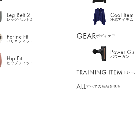
Hip Fit
パワーガン
ヒップフィット
Leg Belt 2
Cool Item
TRAINING ITEM
レッグベルト２
冷感アイテム
トレー
ALL
GEAR
すべての商品を見る
Perine Fit
ボディケア
ペリネフィット
Power Gu
BASSADOR
SIXPAD APP
Hip Fit
パワーガン
ンド
パートナー
SIXPADアプリ
ヒップフィット
SIXPAD CLUB
TRAINING ITEM
GE ORDER
トレー
SIXPAD Health Coach
注⽂窓⼝
SIXPAD アプリ
ALL
すべての商品を見る
TI EMS
の同時使用
なんとなく感じる、身体や心の変化。