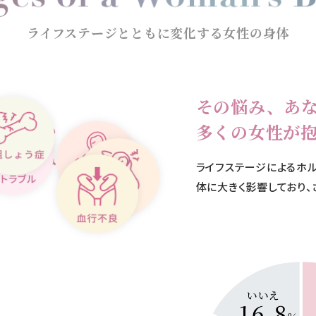
ライフステージとともに変化する女性の身体
その悩み、あ
性に多い
多くの女性が
ンへ。」
体の悩み
とがすごく大事だと思うんで
ライフステージによるホ
の誰かの勇気になる。そうや
体に大きく影響しており、
を隠すのが当たり前”か
で、むしろかっこいい”ってい
ないかなって。
を言葉にすることって、私は
し「私、ちょっとしんどいん
ら、それを聞いた誰かは「私