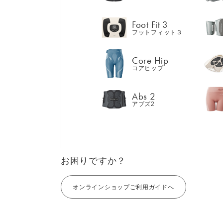
Abs 2
アブズ2
Foot Fit 3
フットフィット３
Core Hip
コアヒップ
GIFT
AM
ギフト
Abs 2
SHOP
ブラ
アブズ2
店舗一覧
LIVE SHOPPING
LAR
ライブ
ショッピング
⼤⼝
MUL
EMS
お困りですか？
オンラインショップご利用ガイドへ