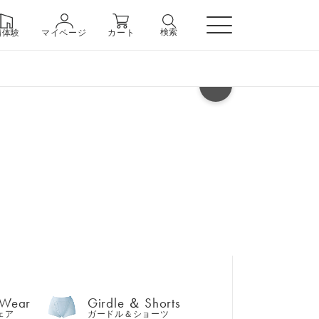
検索
舗体験
マイページ
カート
ヘルプ
 Wear
Girdle ＆ Shorts
ェア
ガードル＆ショーツ
 Wear
Girdle ＆ Shorts
ェア
ガードル＆ショーツ
n