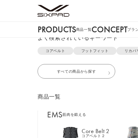
PRODUCTS
CONCEPT
商品一覧
ブラ
PRODUCTS
よく検索されているキーワード
商品一覧
TOP
SIXPAD for Women
コアベルト
フットフィット
リカバ
EMS
筋肉を鍛える
すべての商品から探す
Core Belt 2
コアベルト２
商品一覧
Foot Fit 3
フットフィット３
EMS
筋肉を鍛える
Core Hip
コアヒップ
Core Belt 2
コアベルト２