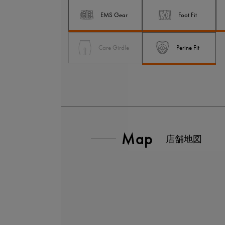
EMS Gear
Foot Fit
Care Girdle
Perine Fit
Map
店舗地図