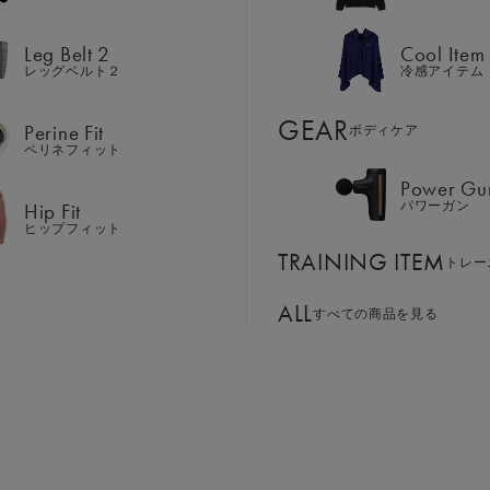
Hip Fit
パワーガン
ヒップフィット
Leg Belt 2
Cool Item
TRAINING ITEM
レッグベルト２
冷感アイテム
トレー
ALL
GEAR
すべての商品を見る
Perine Fit
ボディケア
ペリネフィット
Power Gu
BASSADOR
SIXPAD APP
Hip Fit
パワーガン
ンド
パートナー
SIXPADアプリ
ヒップフィット
SIXPAD CLUB
SHOP
TRAINING ITEM
GE ORDER
トレー
SIXPAD Health Coach
注⽂窓⼝
SIXPAD アプリ
ALL
すべての商品を見る
TI EMS
の同時使用
ショップ一覧