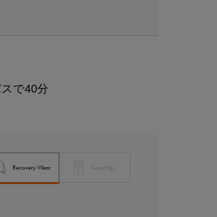
スで40分
Recovery Wear
Core Hip