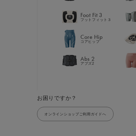
Abs 2
アブズ2
Foot Fit 3
フットフィット３
Core Hip
コアヒップ
GIFT
AM
ギフト
Abs 2
SHOP
ブラ
アブズ2
店舗一覧
LIVE SHOPPING
LAR
ライブ
ショッピング
⼤⼝
MUL
EMS
お困りですか？
オンラインショップご利用ガイドへ