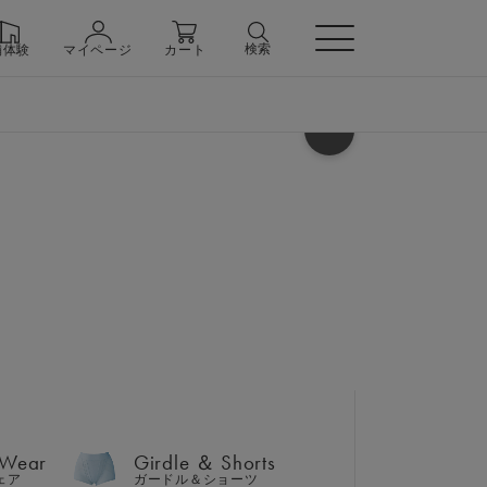
検索
舗体験
マイページ
カート
ヘルプ
 Wear
Girdle ＆ Shorts
ェア
ガードル＆ショーツ
 Wear
Girdle ＆ Shorts
ェア
ガードル＆ショーツ
n