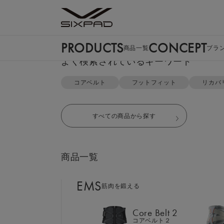
PRODUCTS
CONCEPT
商品一覧
ブラ
PRODUCTS
よく検索されているキーワード
商品一覧
コアベルト
フットフィット
リカバ
EMS
筋肉を鍛える
すべての商品から探す
Core Belt 2
コアベルト２
商品一覧
Foot Fit 3
フットフィット３
EMS
筋肉を鍛える
Core Hip
コアヒップ
Core Belt 2
コアベルト２