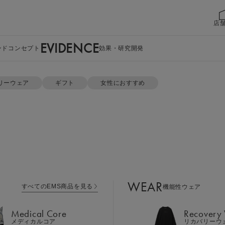
店
EVIDENCE
ンドコンセプト
効果・研究開発
リーウェア
ギフト
女性におすすめ
WEAR
すべてのEMS商品を見る
機能性ウェア
Medical Core
Recovery
メディカルコア
リカバリーウ
Leg Belt 2
Cool Item
レッグベルト２
冷感アイテム
WEAR
すべてのEMS商品を見る
機能性ウェア
GEAR
Perine Fit
ボディケア
ペリネフィット
Medical Core
Recovery
メディカルコア
リカバリーウ
Power Gu