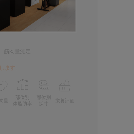
筋肉量測定
します。
部位別
部位別
栄養評価
肉量
体脂肪率
採寸