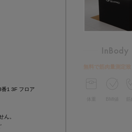
InBody
無料で筋肉量測定致
1 3F フロア
体重
BMI値
筋
ません。
ぐ