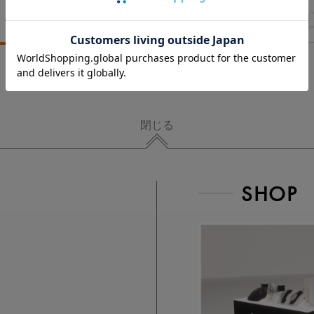
Power Gun
Recovery Gear
Training Item
閉じる
SHOP