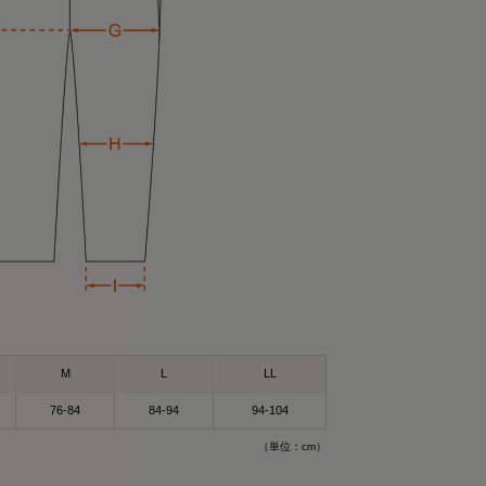
）Mサイズ
）Mサイズ
サイズ
ツ（ブラック）
ができるウェア！✨
M
L
LL
ウェア”🛏
バリーウェア〟って
も着れるし普通にお
76-84
84-94
94-104
🥰
ットで差し色に🩵
（単位：cm）
ェア✨😆
pad_official の
がそうなの❣️