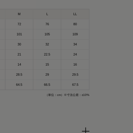
身体を労わりたいけ
和
スリーブ
ア
M
L
LL
ブをGET！
回復できるらしいか
れるんだって！
リーウェア ポロシャ
ェアして使ってる
72
76
80
で作られた特殊繊維
101
105
109
て楽なのもいいいよ
けで血行を促進し
、オリジナルアイテム
される遠赤外線（体
30
32
34
、気になる人はチェ
することで血行促進
する一般医療機器の
21
22.5
24
ザイン🤍
14
15
16
クスパッド #リカバリー
生活してて
を練りこんだ特殊繊
回復
これ着るにふさわし
28.5
29
29.5
（メディキュレーション）

64.5
66.5
67.5
🔥
される遠赤外線（体
（単位：cm）※寸法公差：±10%
ふくしゃ）すること
って😉
高純度セラミック
特殊繊維