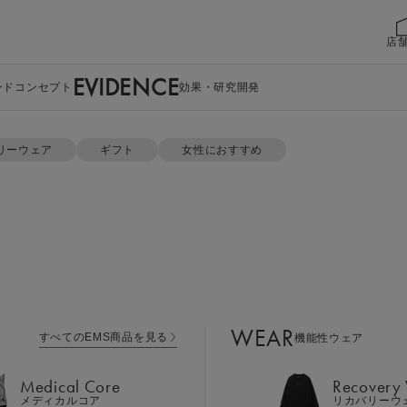
店
EVIDENCE
ンドコンセプト
効果・研究開発
ット
リーウェア
ギフト
女性におすすめ
WEAR
すべてのEMS商品を見る
機能性ウェア
Medical Core
Recovery
メディカルコア
リカバリーウ
ポロシャツ ＆ 
Leg Belt 2
Cool Item
レッグベルト２
冷感アイテム
WEAR
すべてのEMS商品を見る
機能性ウェア
GEAR
カラー：ライトグレー×ブラッ
Perine Fit
ボディケア
ペリネフィット
Medical Core
Recovery
Power Gu
メディカルコア
リカバリーウ