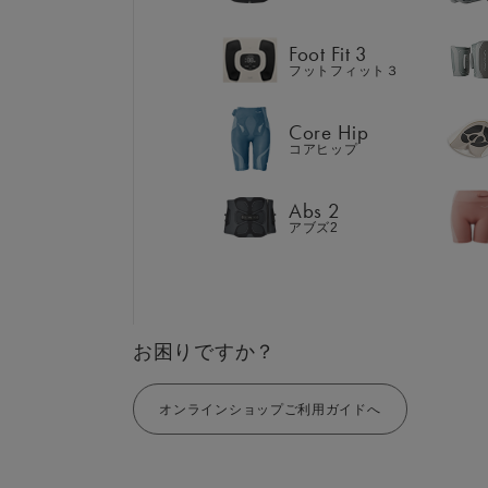
Abs 2
アブズ2
Foot Fit 3
フットフィット３
Core Hip
コアヒップ
GIFT
AM
ギフト
SHOP
Abs 2
ブラ
アブズ2
店舗一覧
LIVE SHOPPING
LAR
ライブ
ショッピング
⼤⼝
MUL
EMS
お困りですか？
オンラインショップご利用ガイドへ