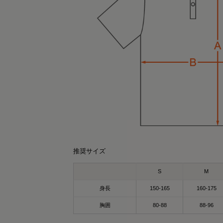
can 30代大人カジュアルコーデ
k.yuki
r0431
SAYO
156cm
161cm
159cm
157cm
オーバーサイズTシャツ（ライトグレー）
ポロシャツ（ブラック）Sサイズ
クルーネック（カーキ）Mサイズ
パーカー（カーキ）Lサイズ
推奨サイズ
Lサイズ
のポロシャツ、実は“リカバリーウェア”なん
covery Wear
るだけで、じんわり整う時間に🫧
S
M
す👕
ているだけで、毎日のコンディションケア
サポート✨
身長
150-165
160-175
XPADの
回、SIXPADのリカバリーウェアを提供して
SIXPAD Recovery Wear Crewneck
々の疲れ・緊張を抱える20～50代の方に人
カバリーウェア オーバーサイズTシャツ✨
胸囲
80-88
88-96
ただきました！
シックスパッド リカバリーウェア クルーネ
のウェア🥹✨
ク)