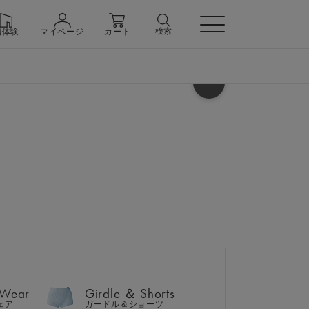
検索
舗体験
マイページ
カート
ヘルプ
 Wear
Girdle ＆ Shorts
ェア
ガードル＆ショーツ
テーパードパンツ 上下セット
ク
 Wear
Girdle ＆ Shorts
n
ェア
ガードル＆ショーツ