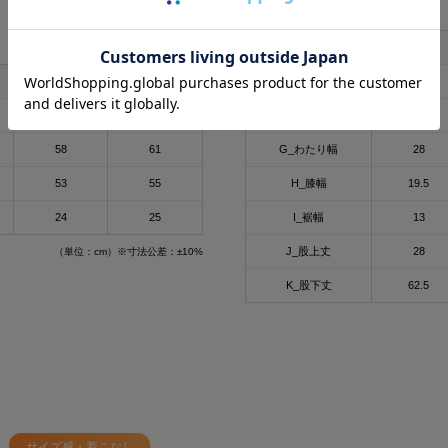
製品寸法
リカバリーウェア
子育てで毎日くたくたな
🩶筋肉のハリ・コリの緩
冬にも大活躍したロング
ど時間がない時に、
🩶筋肉の疲れを軽減
SIXPAD リカバリーウェ
S
今回は春用にハーフスリー
これは着るだけで、疲労
日々の疲れを和らげてく
【シックスパッド リカバ
着心地もよくて、👨とシ
らすごい嬉しい🥹
ツ】
L
LL
E_ウエスト
68
⬜
天然鉱石を糸に練りこん
70
72
F_ヒップ
97
SSは新色もでるみたい！
肌触りもいいから着てい
だから
何がすごいって、着るだ
4/15までに予約すると
ね🫶❤️
天然鉱石が身体から放出
て、
58
61
G_わたり幅
28
もGETできるそうなので
温）を輻射（ふくしゃ）
質の高い疲労回復を実現
ックしてみてね✔
53
55
H_膝幅
19.5
外出でも全然着れちゃうデ
してくれるみたい🫶😉
ウェアなんだよ😭🤝✨
⬜
@sixpad_official
24
25
I_裾幅
13
#PR #SIXPAD #シッ
3歳児の抱っこマンがいる
その仕組みが、天然鉱石
ウェア #着るだけで疲労
#PR #SIXPAD
毎日肩こりが友達だから
J_股上丈
28
（単位：cm）※寸法公差：±10%
維、Mediculation®️
#シックスパッド
すぎる😇✨
※を使用した生地だから
K_股下丈
62.5
#リカバリーウェア
着心地もめっちゃよきだよ❤️‍
#着るだけで疲労回復
天然鉱石が身体から放出
#PR
温）をぐるぐると輻射（
#SIXPAD
で血行促進してくれるんだ
#シックスパッド
#着るだけで疲労回復
※天然鉱石を原料とした
#リカバリーウェア
（非金属）を練り込んだ
サイズ感・着こなし