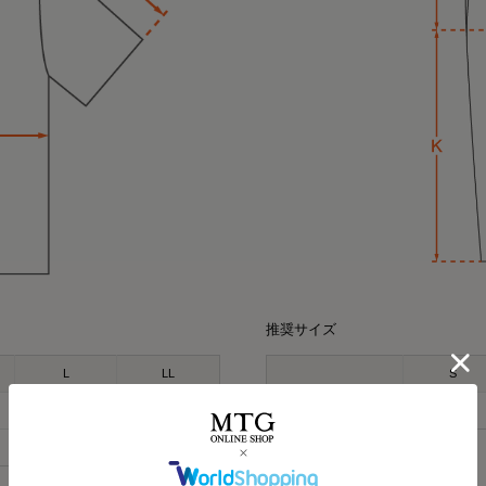
HARUMI
miyu
kei
164cm
154cm
167cm
Waka
158cm
ポロシャツ（ホワイト
クルーネック（カーキ
パーカー（グレー）LL
推奨サイズ
オーバーサイズTシャ
⭐⭐⭐
今話題の
着るだけで「疲労回復」
Mサイズ
L
LL
S
気になってた “リカバリー
すごくない？
最近よく目にする〝リカ
お家でのまったり時間に
165-180
170-185
ウエスト
68-76
.
みんな着てる？
着るだけで「疲労回復」
出かけコーデにも使える！
☺
オールブラックにブルーニ
96-104
104-112
毎日の疲れにぴったりなウ
🩶血行促進
インナーの黒Tシャツは、 @six
🩶疲労回復
今私が着ているポロシャツ
（単位：cm）