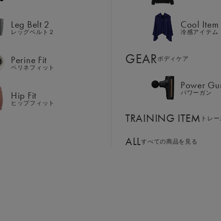
Hip Fit
パワーガン
ヒップフィット
Leg Belt 2
Cool Item
TRAINING ITEM
トレー
レッグベルト２
冷感アイテム
ALL
GEAR
すべての商品を見る
Perine Fit
ボディケア
ペリネフィット
Power Gu
BASSADOR
SIXPAD APP
サイズ：S
Hip Fit
パワーガン
ンド
パートナー
SIXPADアプリ
ヒップフィット
SIXPAD CLUB
TRAINING ITEM
GE ORDER
トレー
S
M
L
LL
SIXPAD Health Coach
注⽂窓⼝
SIXPAD アプリ
ALL
すべての商品を見る
TI EMS
￥21,483
の同時使用
お買い物