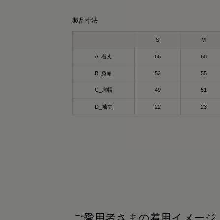
れ、実は“着るケア”ができるアイテムで
直、リカバリーウェアって寝るとき用のイ
or - khaki
ixpad_official / @mtg_onlineshop
行促進や疲労回復、筋肉のコリ緩和をサポ
ージがあったんだけど…
ックスパッド リカバリーウェア パーカー♡
製品寸法
トしてくれるのが嬉しいポイント◎
れはストレッチ性もあって生地もしっかり
てるから、普通に私服としても着られるの
るだけでカラダが血行促進されて疲労回
般医療機器として
S
M
殊繊維「Mediculation®️」が使われていて
いい🙌🏻
！！
血行促進
温による遠赤外線を活かして
A_着丈
66
68
般医療機器のSIXPAD リカバリーウェア
疲労回復
地よく身体をケアしてくれます🫶🏻
心地もかなり良くて、これからの季節はか
、
筋肉のハリ・コリの緩和
B_身幅
52
55
り出番増えそう。
自の特殊繊維“Mediculation®”で体温を輻射
筋肉の疲れを軽減
かも❕
C_肩幅
49
51
て、血行促進
どの効果が期待できるよ😍🩷🤭
水速乾でサラッと快適🩷
材には天然鉱石が練り込まれていて、体温
日のコンディションづくりをサポートして
D_袖丈
22
23
トレッチ性ありで動きやすい🩷
輻射することで血行を促進してくれる仕組
れる
イントは✨「Mediculation®（メディキュレ
段着としても使えるシンプルデザイン🩷
らしいです。
ション）」❣️
ているだけでケアできるのはありがた
ンプルで使いやすいクルーネックデザイン
然鉱石を原料とした高純度セラミックを糸
ーバーサイズでゆるっと着れるから
…！
デイリーにもトレーニングにもぴったり♡
練り込んだ特殊繊維で、身体から放出され
うち時間はもちろん、お出かけコーデにも
遠赤外線を利用し、疲労回復をサポート
️✨
近デスクワークを再開して肩こりがつらい
密度でしっかりした生地なのに
✨✨
で、これで少しでも楽になるといいな🫡
縮性があって動きやすく吸水速乾性もバツ
頑張る日”も“休む日”も
ンで汗かいても速攻サラッと肌ざわり最高
して吸水速乾でストレッチも効いていて軽
然に寄り添ってくれる1枚
☺
PR #SIXPAD #シックスパッド #リカバリー
着心地だから
ェア #疲労回復 #コンディショニング
適に使えるアイテム🥹🥹🥹💓
ご愛用者さまの着用イメージ
PR #SIXPAD #シックスパッド #リカバリー