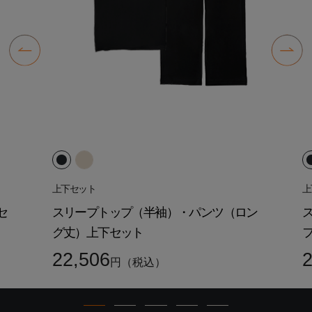
上下セット
上
セ
スリープトップ（半袖）・パンツ（ロン
グ丈）上下セット
22,506
2
円（税込）