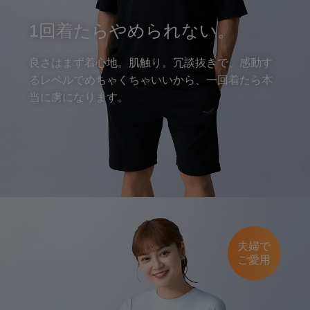
1回着たらやめられない。
良さはまず着心地。肌触り。冗談抜きで、感動す
るレベルでめちゃ
くちゃいいから、一回着たら本
当に虜になります。
夫婦で
ご愛用