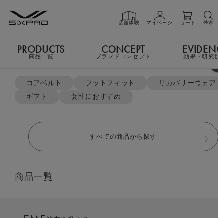
検索
店舗体験
マイページ
カート
PRODUCTS
CONCEPT
EVIDEN
Casual
Sleep
商品一覧
について
について
PRODUCTS
商品一覧
商品一覧
ブランドコンセプト
効果・研究
よく検索されているキーワード
TOP
リカバリーウェア
コアベルト
フットフィット
リカバリーウェア
ギフト
女性におすすめ
GIFT
ギフト
すべての商品から探す
SHOP
店舗一覧
着るだけで「疲労回復」
商品一覧
LIVE SHOPPING
ライブ
ショッピング
一般医療機器