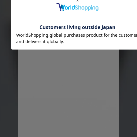
て
小林家の
…
ゆるりな週末。
.
自然の近くで過ごすことが
カ
増えました♡
.
和
家とほぼ変わらない生活。
ルームウェアも同じ。
.
て
パッと外にも出れるので
か
@sixpad_official の
リカバリーウェアはリアルに重宝！
.
こう見えて一般医療機器なので
着るだけで疲労回復してくれる優れもの😉
.
サラッとした肌触りで
すっきりもたつかないシルエットも🙆‍♀️
.
スニーカー&キャップで
堂々ワンマイルウェアの完成♡