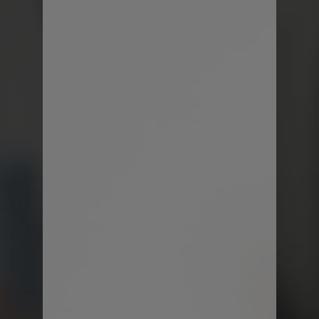
身体のラインを拾わない、ゆとりある設計。
日常に溶け込むカジュアルウェアでありなが
小林有里さん
ら、移動中も仕事中も、着ている時間すべて
Lily's Handmade 代表
を「休息の時間」へ。