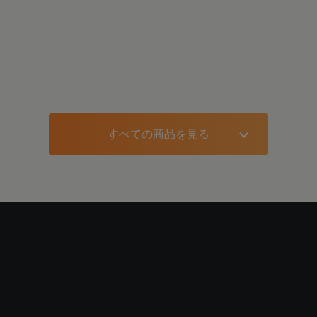
ト
オーバーサイズTシャツ・ハーフパンツ
上下セット
1
18,414
円（税込）
すべての商品を見る