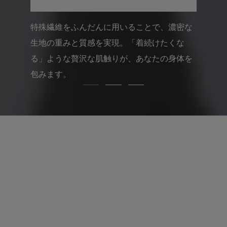
.
これで疲労回復...
本当不思議だわー
疲れてなんていられないわ♡
.
@sixpad_official
#PR#SIXPAD
#シックスパッド
#リカバリーウェア
#着るだけで疲労回復