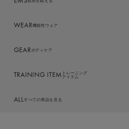
EMS
筋肉を鍛える
AMBASSADOR
ブランド
パートナー
WEAR
機能性ウェア
SIXPAD APP
SIXPADアプリ
GEAR
ボディケア
COLUMN
コラム
Special Interview
TRAINING ITEM
トレーニング
アイテム
トップアスリートも感動す
LARGE ORDER
⼤⼝注⽂窓⼝
る
ALL
すべての商品を見る
「着心地」「肌触り」
MULTI EMS
EMSの同時使用