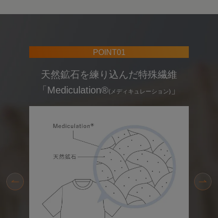
POINT02
肌から放出される遠赤外線
を
(体温)
吸収し肌へと輻射