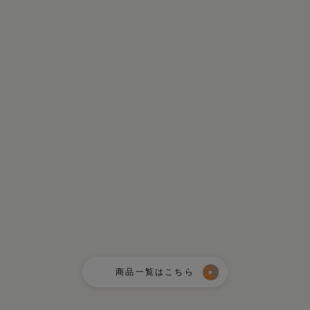
女性 40代
男
部屋着として使っています。
デザイン
締め付けもないので、まさに
外出でも
リラックスウェアといった着
れからも
心地です。ストレッチ性もあ
す。また
り、蒸れることもない不思議
くてこれ
な素材です。とにかく楽で気
した。
持ちがいいと感じます。
商品一覧はこちら