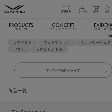
検索
店舗体験
マイページ
カート
PRODUCTS
CONCEPT
EVIDEN
PRODUCTS
商品一覧
商品一覧
ブランドコンセプト
効果・研究
よく検索されているキーワード
TOP
リカバリーウェア
肩こりと寝不足の関係
コアベルト
フットフィット
リカバリーウェア
肩こりと寝不足の関係
ギフト
女性におすすめ
GIFT
ギフト
すべての商品から探す
SHOP
店舗一覧
商品一覧
LIVE SHOPPING
ライブ
ショッピング