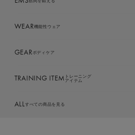
EMS
筋肉を鍛える
AMBASSADOR
ブランド
パートナー
肩こりは寝不足で悪化する？
WEAR
機能性ウェア
睡眠との関係や解消方法を詳しく解説
SIXPAD APP
SIXPADアプリ
寝不足によって肩こりが悪化するのは、「筋肉が十
GEAR
ボディケア
分に修復・回復しないから」「自律神経のバランス
COLUMN
コラム
が乱れるから」といったことが主な原因です。
こうした関係性を理解することで、吐き気やめま
TRAINING ITEM
トレーニング
アイテム
い、頭痛などの不調を改善し、身体のコンディショ
LARGE ORDER
ンを整えることに役立つ可能性があります。
⼤⼝注⽂窓⼝
この記事では、上記の原因を詳しく解説し、寝不足
ALL
すべての商品を見る
による肩こりの対処方法や睡眠の質を高める方法を
MULTI EMS
ご紹介します。
EMSの同時使用
肩こりや寝不足に悩んでいる方はもちろんのこと、
パフォーマンスを高めたい方も、ぜひ最後までお読