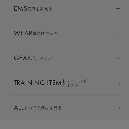
AMBASSADOR
EMS
ブランド
筋肉を鍛える
パートナー
WEAR
SIXPAD APP
機能性ウェア
SIXPADアプリ
GEAR
ボディケア
COLUMN
コラム
TRAINING ITEM
トレーニング
LARGE ORDER
アイテム
⼤⼝注⽂窓⼝
オーバーサイズTシャツ ＆ テ
ALL
すべての商品を見る
MULTI EMS
EMSの同時使用
ーパードパンツ 上下セット