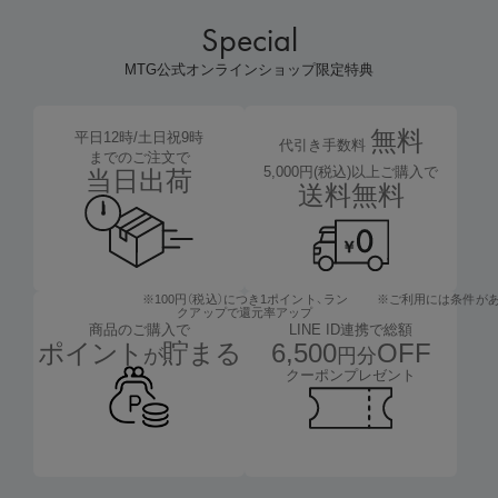
Special
MTG公式オンラインショップ限定特典
無料
平日12時/土日祝9時
代引き手数料
までのご注文で
5,000円(税込)以上ご購入で
当日出荷
送料無料
※100円（税込）につき1ポイント、
ラン
※ご利用には条件が
クアップで還元率アップ
LINE ID連携で総額
商品のご購入で
6,500
OFF
ポイント
貯まる
円分
が
クーポンプレゼント