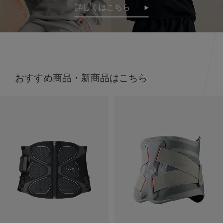
詳しくはこちら
だけで疲労回復
その仕組みが、天然鉱石を練りこんだ特殊繊維、
Mediculation®️（メディキュレーション）※を使用した生
地だから🧵
天然鉱石が身体から放出される遠赤外線（体温）をぐるぐ
ると輻射（ふくしゃ）することで血行促進してくれるんだ
って😉
おすすめ商品・新商品はこちら
※天然鉱石を原料とした高純度セラミック（非金属）を練
り込んだ特殊繊維「Mediculation®️（メディキュレーショ
ン）」のこと
他にも、筋肉のハリ・コリの緩和、筋肉の疲れを軽減して
くれるなど、日々の疲れや緊張を和らげてくれる優れもの
❤️
着心地も抜群なんだよー😍
ストレッチがきいていて吸水速乾性もあって
接触冷感で肌触りも良いの🫶🏻💭
@sixpad_official