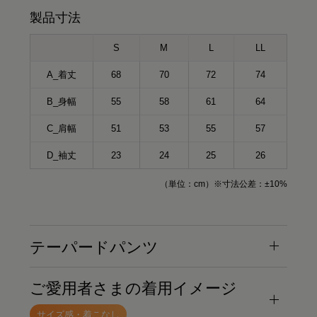
製品寸法
S
M
L
LL
A_着丈
68
70
72
74
B_身幅
55
58
61
64
C_肩幅
51
53
55
57
D_袖丈
23
24
25
26
（単位：cm）※寸法公差：±10%
テーパードパンツ
ご愛用者さまの着用イメージ
サイズ感・着こなし