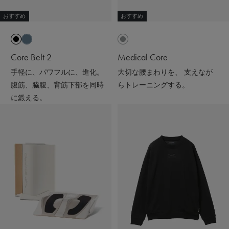
ギフトにもおすすめだよ🎁💝
おすすめ
おすすめ
#PR #SIXPAD #シックスパッド #リカバリーウェア #着る
だけで疲労回復
Core Belt 2
Medical Core
手軽に、パワフルに、進化。
大切な腰まわりを、 支えなが
腹筋、脇腹、背筋下部を同時
らトレーニングする。
に鍛える。