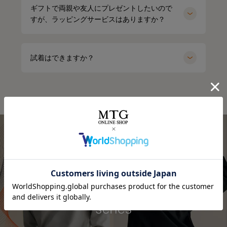
ギフトで両親や友人にプレゼントしたいので
すが、ラッピングサービスはありますか？
試着はできますか？
⭐⭐⭐
.
オールブラックにブルーニットで差し色に🩵
最近よく目にする〝リカバリーウェア〟って
インナーの黒Tシャツは、 @sixpad_official のリカバリー
みんな着てる？
☺
ウェア
冬にも大活躍したロングスリーブ
今私が着ているポロシャツがそうなの❣️
今回は春用にハーフスリーブをGET！
着心地もよくて、👨とシェアして使ってる
着るだけで「疲労回復」
SIXPAD リカバリーウェア
⬜
【シックスパッド リカバリーウェア ポロシャツ】
SSは新色もでるみたい！
4/15までに予約すると、オリジナルアイテムもGETできる
何がすごいって、着るだけで血行を促進して、
そうなので、気になる人はチェックしてみてね✔
質の高い疲労回復を実現する一般医療機器のウェアなんだ
⬜
よ😭🤝✨
#PR #SIXPAD #シックスパッド #リカバリーウェア #着る