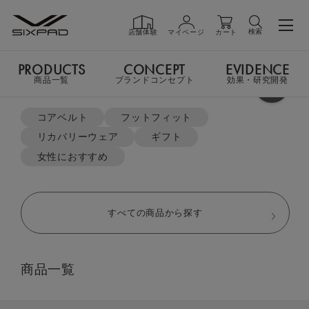
検索
店舗体験
マイページ
カート
PRODUCTS
CONCEPT
EVIDENCE
PRODUCTS
商品一覧
商品一覧
ブランドコンセプト
効果・研究開発
よく検索されているキーワード
TOP
リカバリーウェア
コアベルト
フットフィット
オーバーサイズTシャツ＆テーパードパンツセット
リカバリーウェア
ギフト
GIFT
ギフト
女性におすすめ
SHOP
店舗一覧
すべての商品から探す
LIVE SHOPPING
ライブ
商品一覧
ショッピング