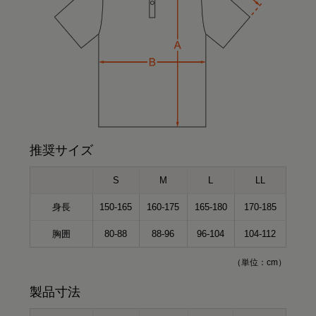
推奨サイズ
S
M
L
LL
身長
150-165
160-175
165-180
170-185
胸囲
80-88
88-96
96-104
104-112
（単位：cm）
HARUMI
167cm
製品寸法
Waka
158cm
ポロシャツ（ホワイト）Mサイズ
miyu
154cm