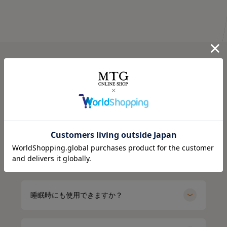
⭐⭐⭐
.
今話題の
オールブラックにブルーニットで差し色に🩵
最近よく目にする〝リカバリーウェア〟って
着るだけで「疲労回復」ができるウェア！✨
FAQ
気になってた “リカバリーウェア”🛏
インナーの黒Tシャツは、 @sixpad_official のリカバリー
みんな着てる？
すごくない？
☺
ウェア
お家でのまったり時間にも着れるし普通にお出かけコーデ
着るだけで「疲労回復」
冬にも大活躍したロングスリーブ
今私が着ているポロシャツがそうなの❣️
にも使える！🥰
よくある質問
毎日の疲れにぴったりなウェア✨😆
今回は春用にハーフスリーブをGET！
🩶血行促進
着心地もよくて、👨とシェアして使ってる
SIXPAD リカバリーウェア
🩶疲労回復
子育てで毎日くたくたな身体を労わりたいけど時間がない
⬜
【シックスパッド リカバリーウェア ポロシャツ】
🩶筋肉のハリ・コリの緩和
時に、
SSは新色もでるみたい！
🩶筋肉の疲れを軽減
これは着るだけで、疲労回復できるらしいからすごい嬉し
4/15までに予約すると、オリジナルアイテムもGETできる
洗濯により機能は低下しますか？
何がすごいって、着るだけで血行を促進して、
日々の疲れを和らげてくれるんだって！
い🥹
そうなので、気になる人はチェックしてみてね✔
質の高い疲労回復を実現する一般医療機器のウェアなんだ
⬜
よ😭🤝✨
天然鉱石を糸に練りこんで作られた特殊繊維だから
肌触りもいいから着ていて楽なのもいいいよね🫶❤️
#PR #SIXPAD #シックスパッド #リカバリーウェア #着る
天然鉱石が身体から放出される遠赤外線（体温）を輻射
睡眠時にも使用できますか？
だけで疲労回復
その仕組みが、天然鉱石を練りこんだ特殊繊維、
（ふくしゃ）することで血行促進してくれるみたい🫶😉
外出でも全然着れちゃうデザイン🤍
Mediculation®️（メディキュレーション）※を使用した生
@sixpad_official
地だから🧵
3歳児の抱っこマンがいる生活してて