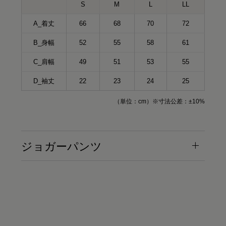
オーバーサイズTシャツ（ブラック）
Mサイズ
kei
164cm
S
M
L
LL
クルーネック（カーキ）Mサイズ
パーカー（グレー）LLサイズ
A_着丈
66
68
70
72
B_身幅
52
55
58
61
C_肩幅
49
51
53
55
D_袖丈
22
23
24
25
（単位：cm）※寸法公差：±10%
ジョガーパンツ