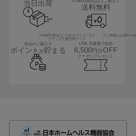
5,000円(税込)以上ご購入で
当日出荷
送料無料
※100円（税込）につき1ポイント、
ラン
※ご利用には条件が
クアップで還元率アップ
LINE ID連携で総額
商品のご購入で
6,500
OFF
ポイント
貯まる
円分
が
クーポンプレゼント