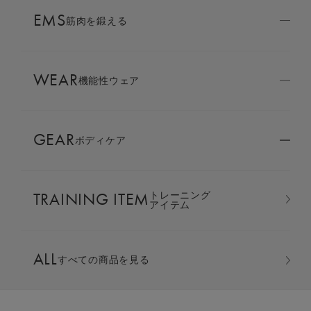
AMBASSADOR
EMS
ブランド
筋肉を鍛える
パートナー
WEAR
SIXPAD APP
機能性ウェア
SIXPADアプリ
GEAR
ボディケア
COLUMN
コラム
TRAINING ITEM
トレーニング
LARGE ORDER
アイテム
⼤⼝注⽂窓⼝
ポロシャツ ＆ ジョガーパンツ
ALL
すべての商品を見る
上下セット
MULTI EMS
EMSの同時使用