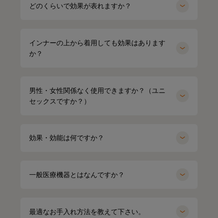
どのくらいで効果が表れますか？
毎日肩こりが友達だからこれ着るにふさわしすぎる😇✨
#PR #SIXPAD
天然鉱石が身体から放出される遠赤外線（体温）をぐるぐ
着心地もめっちゃよきだよ❤️‍🔥
#シックスパッド
ると輻射（ふくしゃ）することで血行促進してくれるんだ
#リカバリーウェア
って😉
#PR
#着るだけで疲労回復
インナーの上から着用しても効果はあります
#SIXPAD
か？
※天然鉱石を原料とした高純度セラミック（非金属）を練
#シックスパッド
り込んだ特殊繊維「Mediculation®️（メディキュレーショ
#着るだけで疲労回復
ン）」のこと
#リカバリーウェア
#スウェットコーデ#ワンマイルウェア#パーカー
男性・女性関係なく使用できますか？（ユニ
他にも、筋肉のハリ・コリの緩和、筋肉の疲れを軽減して
#アラフォーファッション#ワントーンコーデ
セックスですか？）
くれるなど、日々の疲れや緊張を和らげてくれる優れもの
#ブラックコーデ#ニット帽#ママコーデ
❤️
効果・効能は何ですか？
着心地も抜群なんだよー😍
ストレッチがきいていて吸水速乾性もあって
接触冷感で肌触りも良いの🫶🏻💭
一般医療機器とはなんですか？
@sixpad_official
ギフトにもおすすめだよ🎁💝
#PR #SIXPAD #シックスパッド #リカバリーウェア #着る
最適なお手入れ方法を教えて下さい。