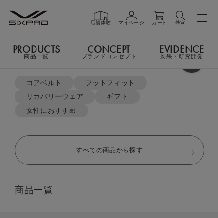
検索
店舗体験
マイページ
カート
PRODUCTS
CONCEPT
EVIDENCE
PRODUCTS
商品一覧
商品一覧
ブランドコンセプト
効果・研究開発
よく検索されているキーワード
TOP
リカバリーウェア
ポロシャツ＆ジョガーパンツセット
コアベルト
フットフィット
リカバリーウェア
ギフト
GIFT
ギフト
女性におすすめ
SHOP
店舗一覧
すべての商品から探す
LIVE SHOPPING
ライブ
商品一覧
ショッピング