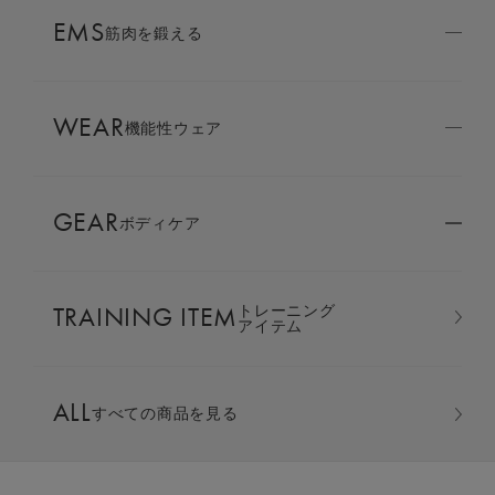
AMBASSADOR
EMS
ブランド
筋肉を鍛える
パートナー
WEAR
SIXPAD APP
機能性ウェア
SIXPADアプリ
GEAR
ボディケア
COLUMN
コラム
TRAINING ITEM
トレーニング
LARGE ORDER
アイテム
⼤⼝注⽂窓⼝
ポロシャツ
ALL
すべての商品を見る
MULTI EMS
EMSの同時使用
カラー：ライトグレー