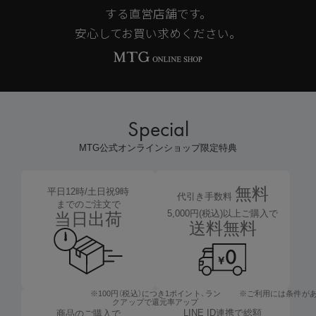
する直営店舗です。
安心してお買い求めください。
Special
MTG公式オンラインショップ限定特典
無料
平日12時/土日祝9時
代引き手数料
までのご注文で
5,000円(税込)以上ご購入で
当日出荷
送料無料
※100円（税込）につき1ポイント、
ラン
※ご利用には条件が
クアップで還元率アップ
LINE ID連携で総額
商品のご購入で