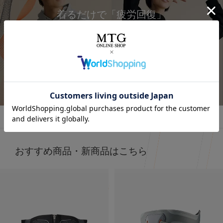
着るだけで「疲労回復」
⭐⭐⭐
.
オールブラックにブルーニットで差し色に🩵
最近よく目にする〝リカバリーウェア〟って
インナーの黒Tシャツは、 @sixpad_official のリカバリー
みんな着てる？
☺
ウェア
冬にも大活躍したロングスリーブ
今私が着ているポロシャツがそうなの❣️
今回は春用にハーフスリーブをGET！
詳しくはこちら
着心地もよくて、👨とシェアして使ってる
SIXPAD リカバリーウェア
⬜
【シックスパッド リカバリーウェア ポロシャツ】
SSは新色もでるみたい！
4/15までに予約すると、オリジナルアイテムもGETできる
何がすごいって、着るだけで血行を促進して、
そうなので、気になる人はチェックしてみてね✔
質の高い疲労回復を実現する一般医療機器のウェアなんだ
⬜
よ😭🤝✨
#PR #SIXPAD #シックスパッド #リカバリーウェア #着る
おすすめ商品・新商品はこちら
だけで疲労回復
その仕組みが、天然鉱石を練りこんだ特殊繊維、
Mediculation®️（メディキュレーション）※を使用した生
地だから🧵
天然鉱石が身体から放出される遠赤外線（体温）をぐるぐ
ると輻射（ふくしゃ）することで血行促進してくれるんだ