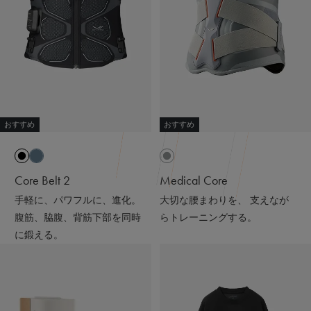
って😉
※天然鉱石を原料とした高純度セラミック（非金属）を練
り込んだ特殊繊維「Mediculation®️（メディキュレーショ
ン）」のこと
他にも、筋肉のハリ・コリの緩和、筋肉の疲れを軽減して
くれるなど、日々の疲れや緊張を和らげてくれる優れもの
❤️
おすすめ
おすすめ
着心地も抜群なんだよー😍
ストレッチがきいていて吸水速乾性もあって
接触冷感で肌触りも良いの🫶🏻💭
Core Belt 2
Medical Core
手軽に、パワフルに、進化。
大切な腰まわりを、 支えなが
@sixpad_official
腹筋、脇腹、背筋下部を同時
らトレーニングする。
ギフトにもおすすめだよ🎁💝
に鍛える。
#PR #SIXPAD #シックスパッド #リカバリーウェア #着る
だけで疲労回復