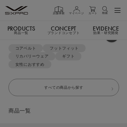
検索
店舗体験
マイページ
カート
PRODUCTS
CONCEPT
EVIDENCE
PRODUCTS
商品一覧
商品一覧
ブランドコンセプト
効果・研究開発
よく検索されているキーワード
TOP
リカバリーウェア
ポロシャツ
コアベルト
フットフィット
リカバリーウェア
ギフト
GIFT
ギフト
女性におすすめ
SHOP
店舗一覧
すべての商品から探す
LIVE SHOPPING
ライブ
商品一覧
ショッピング