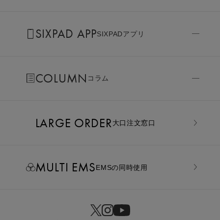
SIXPAD APP
SIXPADアプリ
COLUMN
コラム
LARGE ORDER
⼤⼝注⽂窓⼝
MULTI EMS
EMSの同時使用