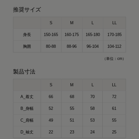
推奨サイズ
S
M
L
LL
身長
150-165
160-175
165-180
170-185
胸囲
80-88
88-96
96-104
104-112
（単位：cm）
製品寸法
S
M
L
LL
A_着丈
66
68
70
72
B_身幅
52
55
58
61
C_肩幅
49
51
53
55
D_袖丈
22
23
24
25