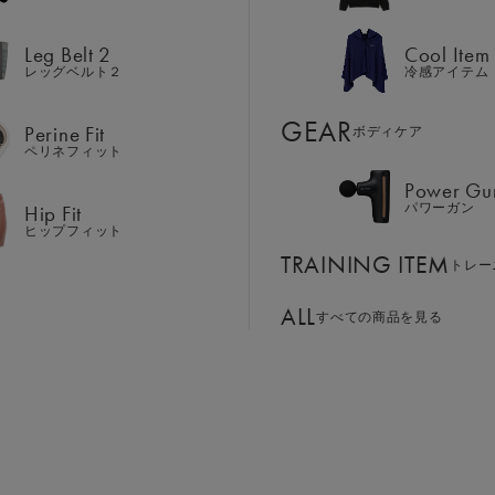
Hip Fit
パワーガン
ヒップフィット
Leg Belt 2
Cool Item
TRAINING ITEM
トレー
レッグベルト２
冷感アイテム
ALL
GEAR
すべての商品を見る
Perine Fit
ボディケア
ペリネフィット
Power Gu
BASSADOR
SIXPAD APP
Hip Fit
パワーガン
ンド
パートナー
SIXPADアプリ
ヒップフィット
SIXPAD CLUB
TRAINING ITEM
GE ORDER
トレー
SIXPAD Health Coach
注⽂窓⼝
SIXPAD アプリ
ALL
すべての商品を見る
TI EMS
の同時使用