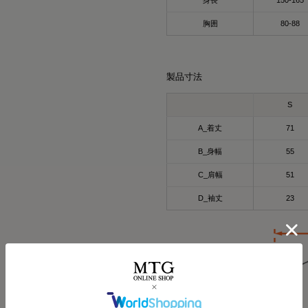
身長
150-165
胸囲
80-88
製品寸法
S
A_着丈
71
B_身幅
55
C_肩幅
51
HARUMI
167cm
D_袖丈
23
Waka
158cm
ポロシャツ（ホワイト
オーバーサイズTシャ
⭐⭐⭐
Mサイズ
最近よく目にする〝リカ
.
みんな着てる？
☺
オールブラックにブルーニ
インナーの黒Tシャツは、 @six
今私が着ているポロシャツ