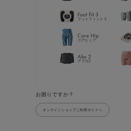
Abs 2
アブズ2
Foot Fit 3
フットフィット３
Core Hip
コアヒップ
GIFT
AM
ギフト
SHOP
Abs 2
ブラ
アブズ2
店舗一覧
LIVE SHOPPING
LAR
ライブ
ショッピング
⼤⼝
MUL
EMS
お困りですか？
オンラインショップご利用ガイドへ