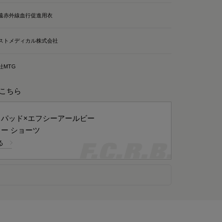
遠赤外線血行促進用衣
ストメディカル株式会社
社MTG
ツはこちら
スパッド×エフシーアールビー
ー ショーツ
る