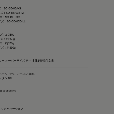
メディキュレーション）」
：SO-BE-03A-S
ズ：SO-BE-03B-M
：SO-BE-03C-L
リの緩和、筋肉の疲
ズ：SO-BE-03D-LL
、日々の疲れや緊張
❤️
ズ：約330g
ズ：約350g

ズ：約370g
吸水速乾性もあって
イズ：約390g
🏻💭
リー オーバーサイズ ティ 本体1着/添付文書
💝
テル 76%、レーヨン 16%、
レタン 8%
クスパッド #リカバリー
回復
0360000023
AD リカバリーウェア