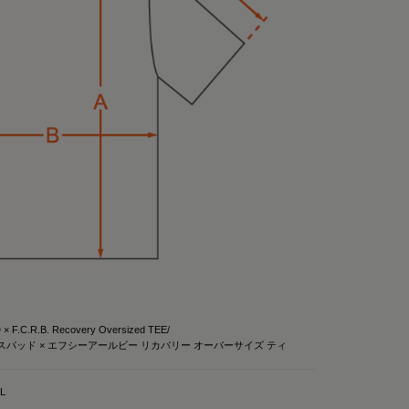
スリーブ
ア
ブをGET！
リーウェア ポロシャ
ェアして使ってる
けで血行を促進し
、オリジナルアイテム
、気になる人はチェ
する一般医療機器の
クスパッド #リカバリー
を練りこんだ特殊繊
回復
（メディキュレーション）

される遠赤外線（体
ふくしゃ）すること
 × F.C.R.B. Recovery Oversized TEE/
って😉
スパッド × エフシーアールビー リカバリー オーバーサイズ ティ
高純度セラミック
特殊繊維
LL