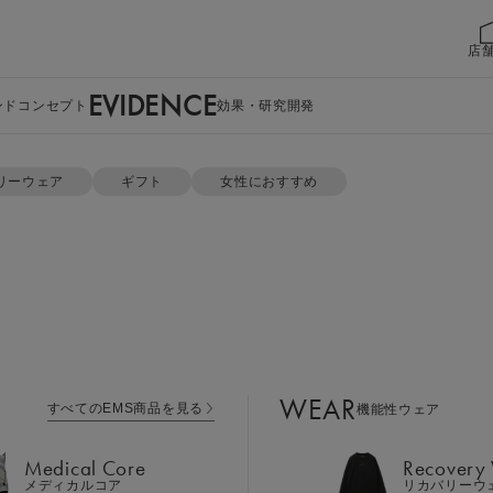
店
EVIDENCE
ンドコンセプト
効果・研究開発
Tシャツ
リーウェア
ギフト
女性におすすめ
WEAR
すべてのEMS商品を見る
機能性ウェア
Medical Core
Recovery
メディカルコア
リカバリーウ
Leg Belt 2
Cool Item
レッグベルト２
冷感アイテム
WEAR
すべてのEMS商品を見る
機能性ウェア
GEAR
Perine Fit
ボディケア
ペリネフィット
Medical Core
Recovery
Power Gu
メディカルコア
リカバリーウ