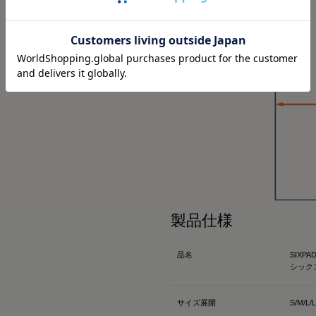
リカバリーウェア
冬にも大活躍したロング
SIXPAD リカバリーウェ
今回は春用にハーフスリー
【シックスパッド リカバ
着心地もよくて、👨とシ
ツ】
⬜
SSは新色もでるみたい！
何がすごいって、着るだ
4/15までに予約すると
て、
もGETできるそうなので
質の高い疲労回復を実現
ックしてみてね✔
ウェアなんだよ😭🤝✨
⬜
#PR #SIXPAD #シッ
その仕組みが、天然鉱石
ウェア #着るだけで疲労
維、Mediculation®️
※を使用した生地だから
製品仕様
天然鉱石が身体から放出
温）をぐるぐると輻射（
品名
SIXPAD
で血行促進してくれるんだ
シック
※天然鉱石を原料とした
（非金属）を練り込んだ
サイズ展開
S/M/L/