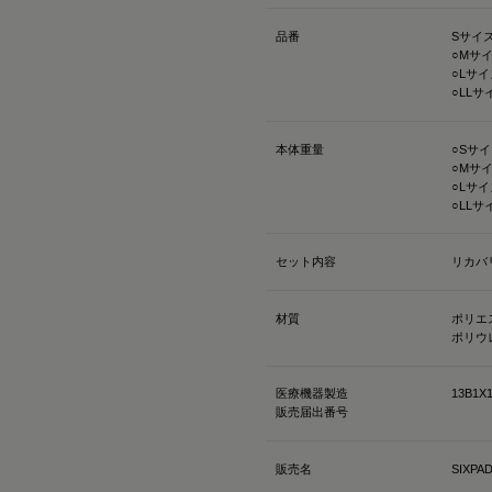
「Mediculation®️（
のこと
品番
Sサイズ
○Mサイ
○Lサイズ
他にも、筋肉のハリ・コ
○LLサイ
れを軽減してくれるなど
を和らげてくれる優れもの
本体重量
○Sサイ
○Mサイ
着心地も抜群なんだよー
○Lサイ
ストレッチがきいていて
○LLサ
接触冷感で肌触りも良いの🫶
セット内容
リカバ
@sixpad_official
ギフトにもおすすめだよ🎁
材質
ポリエス
ポリウ
#PR #SIXPAD #シッ
ウェア #着るだけで疲労
医療機器製造
13B1X1
販売届出番号
販売名
SIXP