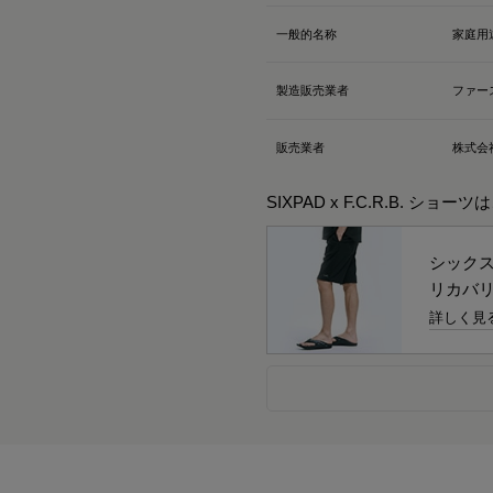
一般的名称
家庭用
製造販売業者
ファー
販売業者
株式会
SIXPAD x F.C.R.B. ショー
シック
リカバリ
詳しく見