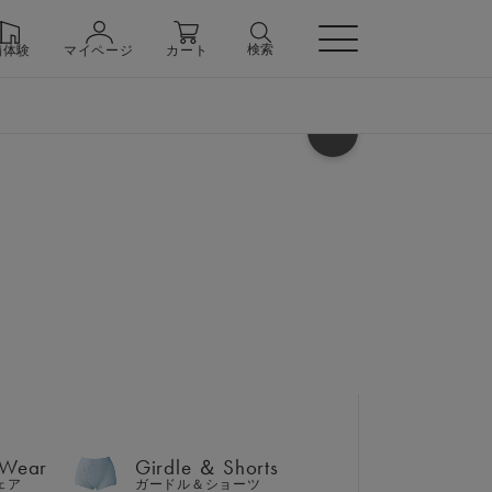
検索
舗体験
マイページ
カート
ヘルプ
 Wear
Girdle ＆ Shorts
ェア
ガードル＆ショーツ
 Wear
Girdle ＆ Shorts
n
ェア
ガードル＆ショーツ