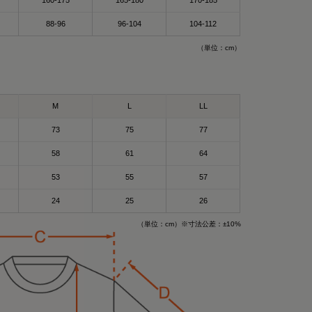
160-175
165-180
170-185
88-96
96-104
104-112
（単位：cm）
M
L
LL
73
75
77
58
61
64
53
55
57
24
25
26
）Mサイズ
ツ（ブラック）
（単位：cm）※寸法公差：±10%
バリーウェア〟って
ットで差し色に🩵
pad_official の
がそうなの❣️