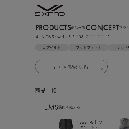
PRODUCTS
CONCEPT
商品一覧
ブラ
PRODUCTS
よく検索されているキーワード
商品一覧
TOP
リカバリーウェアTOP
SOPH.コラボオーバーサイズ
コアベルト
フットフィット
リカバ
EMS
筋肉を鍛える
すべての商品から探す
Core Belt 2
コアベルト２
商品一覧
Foot Fit 3
フットフィット３
EMS
筋肉を鍛える
Core Hip
コアヒップ
Core Belt 2
コアベルト２