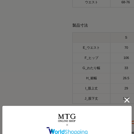
ウエスト
68-76
製品寸法
S
E_ウエスト
70
F_ヒップ
106
G_わたり幅
33
H_裾幅
26.5
HARUMI
167cm
Waka
158cm
ポロシャツ（ホワイト
I_股上丈
29
オーバーサイズTシャ
⭐⭐⭐
J_股下丈
19.5
Mサイズ
最近よく目にする〝リカ
.
みんな着てる？
☺
オールブラックにブルーニ
インナーの黒Tシャツは、 @six
今私が着ているポロシャツ