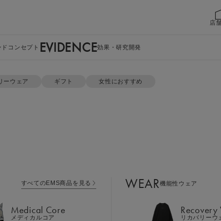
店
EVIDENCE
ンドコンセプト
効果・研究開発
リーウェア
ギフト
女性におすすめ
WEAR
すべてのEMS商品を見る
機能性ウェア
Medical Core
Recovery
メディカルコア
リカバリーウ
Leg Belt 2
Cool Item
レッグベルト２
冷感アイテム
WEAR
すべてのEMS商品を見る
機能性ウェア
GEAR
Perine Fit
ボディケア
ペリネフィット
Medical Core
Recovery
Power Gu
メディカルコア
リカバリーウ