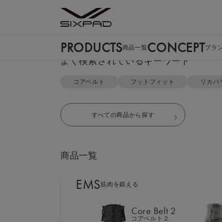
PRODUCTS
CONCEPT
商品一覧
ブラ
PRODUCTS
よく検索されているキーワード
商品一覧
TOP
リカバリーウェアTOP
SOPH.コラボショーツ
コアベルト
フットフィット
リカバ
EMS
筋肉を鍛える
すべての商品から探す
Core Belt 2
コアベルト２
商品一覧
Foot Fit 3
フットフィット３
EMS
筋肉を鍛える
Core Hip
コアヒップ
Core Belt 2
コアベルト２