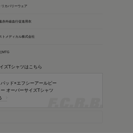
AD リカバリーウェア
遠赤外線血行促進用衣
ストメディカル株式会社
社MTG
ーバーサイズTシャツはこちら
スパッド×エフシーアールビー
ー オーバーサイズTシャツ
る