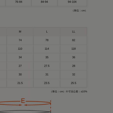
76-84
84-94
94-104
（単位：cm）
M
L
LL
74
78
82
110
114
118
34
35
36
27
27.5
28
）Mサイズ
30
31
32
ツ（ブラック）
21.5
23.5
25.5
（単位：cm）※寸法公差：±10%
バリーウェア〟って
ットで差し色に🩵
pad_official の
がそうなの❣️