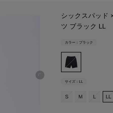
シックスパッド × 
ツ ブラック LL
カラー：ブラック
サイズ：LL
S
M
L
LL