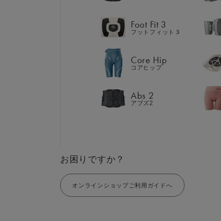
Abs 2
アブズ2
Foot Fit 3
フットフィット３
Core Hip
コアヒップ
GIFT
AM
ギフト
SHOP
Abs 2
ブラ
アブズ2
店舗一覧
LIVE SHOPPING
LAR
ライブ
ショッピング
⼤⼝
MUL
EMS
お困りですか？
オンラインショップご利用ガイドへ