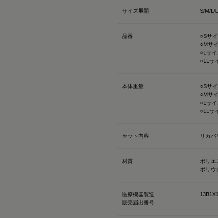
「Mediculation®️（
サイズ展開
S/M/L/
のこと
他にも、筋肉のハリ・コ
品番
○Sサイ
れを軽減してくれるなど
○Mサイ
○Lサイズ
を和らげてくれる優れもの
○LLサイ
着心地も抜群なんだよー
本体重量
○Sサイ
ストレッチがきいていて
○Mサイ
接触冷感で肌触りも良いの🫶
○Lサイ
○LLサ
@sixpad_official
ギフトにもおすすめだよ🎁
セット内容
リカバ
#PR #SIXPAD #シッ
材質
ポリエス
ウェア #着るだけで疲労
ポリウ
医療機器製造
13B1X1
販売届出番号