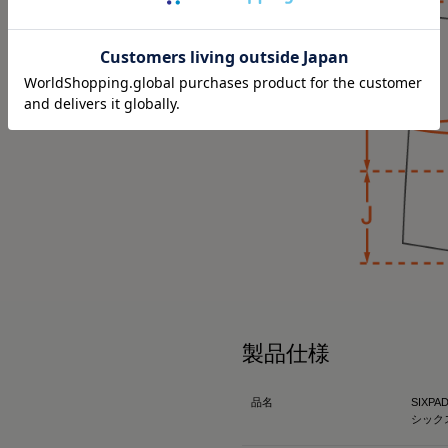
リカバリーウェア
冬にも大活躍したロング
SIXPAD リカバリーウェ
今回は春用にハーフスリー
【シックスパッド リカバ
着心地もよくて、👨とシ
ツ】
⬜
SSは新色もでるみたい！
何がすごいって、着るだ
4/15までに予約すると
て、
もGETできるそうなので
質の高い疲労回復を実現
ックしてみてね✔
ウェアなんだよ😭🤝✨
⬜
#PR #SIXPAD #シッ
その仕組みが、天然鉱石
ウェア #着るだけで疲労
維、Mediculation®️
※を使用した生地だから
天然鉱石が身体から放出
温）をぐるぐると輻射（
製品仕様
で血行促進してくれるんだ
品名
SIXPAD
※天然鉱石を原料とした
シック
（非金属）を練り込んだ