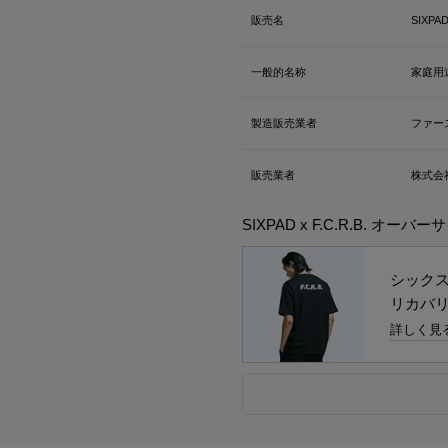
販売名
SIXP
一般的名称
家庭用
製造販売業者
ファー
販売業者
株式会
SIXPAD x F.C.R.B. オ
シック
リカバリ
詳しく見