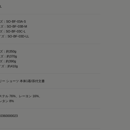
メディキュレーション）」
LL
リの緩和、筋肉の疲
ズ：SO-BF-03A-S
、日々の疲れや緊張
ズ：SO-BF-03B-M
：SO-BF-03C-L
❤️
ズ：SO-BF-03D-LL

ズ：約350g
吸水速乾性もあって
ズ：約370g
🏻💭
ズ：約390g
イズ：約410g
💝
リー ショーツ 本体1着/添付文書
クスパッド #リカバリー
テル 76%、レーヨン 16%、
回復
レタン 8%
0360000023