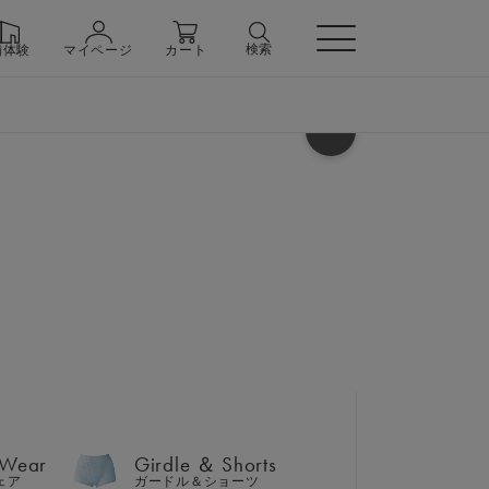
検索
舗体験
マイページ
カート
ヘルプ
 Wear
Girdle ＆ Shorts
ェア
ガードル＆ショーツ
 Wear
Girdle ＆ Shorts
n
ェア
ガードル＆ショーツ