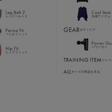
Hip Fit
パワーガン
ヒップフィット
Leg Belt 2
Cool Item
TRAINING ITEM
トレー
レッグベルト２
冷感アイテム
ALL
GEAR
すべての商品を見る
Perine Fit
ボディケア
ペリネフィット
Power Gu
BASSADOR
SIXPAD APP
Hip Fit
パワーガン
ンド
パートナー
SIXPADアプリ
ヒップフィット
SIXPAD CLUB
TRAINING ITEM
GE ORDER
トレー
SIXPAD Health Coach
注⽂窓⼝
SIXPAD アプリ
ALL
すべての商品を見る
TI EMS
の同時使用