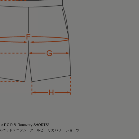
スリーブ
ア
ブをGET！
リーウェア ポロシャ
ェアして使ってる
けで血行を促進し
、オリジナルアイテム
、気になる人はチェ
する一般医療機器の
クスパッド #リカバリー
を練りこんだ特殊繊
回復
（メディキュレーション）

される遠赤外線（体
ふくしゃ）すること
って😉
 × F.C.R.B. Recovery SHORTS/
高純度セラミック
スパッド × エフシーアールビー リカバリー ショーツ
特殊繊維