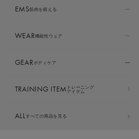
AMBASSADOR
EMS
ブランド
筋肉を鍛える
パートナー
WEAR
SIXPAD APP
機能性ウェア
SIXPADアプリ
GEAR
ボディケア
COLUMN
コラム
TRAINING ITEM
トレーニング
LARGE ORDER
アイテム
⼤⼝注⽂窓⼝
クルーネック
ALL
すべての商品を見る
MULTI EMS
EMSの同時使用
カラー：ウォームグレー