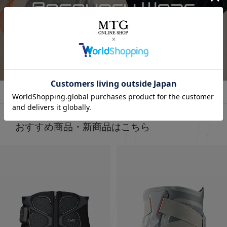
今話題の
着るだけで「疲労回復」ができるウェア！✨
気になってた “リカバリーウェア”🛏
すごくない？
お家でのまったり時間にも着れるし普通にお出かけコーデ
着るだけで「疲労回復」
詳しくはこちら
にも使える！🥰
毎日の疲れにぴったりなウェア✨😆
🩶血行促進
🩶疲労回復
子育てで毎日くたくたな身体を労わりたいけど時間がない
🩶筋肉のハリ・コリの緩和
時に、
🩶筋肉の疲れを軽減
これは着るだけで、疲労回復できるらしいからすごい嬉し
日々の疲れを和らげてくれるんだって！
い🥹
おすすめ商品・新商品はこちら
天然鉱石を糸に練りこんで作られた特殊繊維だから
肌触りもいいから着ていて楽なのもいいいよね🫶❤️
天然鉱石が身体から放出される遠赤外線（体温）を輻射
（ふくしゃ）することで血行促進してくれるみたい🫶😉
外出でも全然着れちゃうデザイン🤍
@sixpad_official
3歳児の抱っこマンがいる生活してて
毎日肩こりが友達だからこれ着るにふさわしすぎる😇✨
#PR #SIXPAD
着心地もめっちゃよきだよ❤️‍🔥
#シックスパッド
#リカバリーウェア
#PR
#着るだけで疲労回復
#SIXPAD