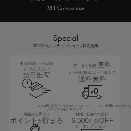
Special
MTG公式オンラインショップ限定特典
無料
平日12時/土日祝9時
代引き手数料
までのご注文で
5,000円(税込)以上ご購入で
当日出荷
送料無料
※100円（税込）につき1ポイント、
ラン
※ご利用には条件が
クアップで還元率アップ
LINE ID連携で総額
商品のご購入で
6,500
OFF
ポイント
貯まる
円分
が
クーポンプレゼント