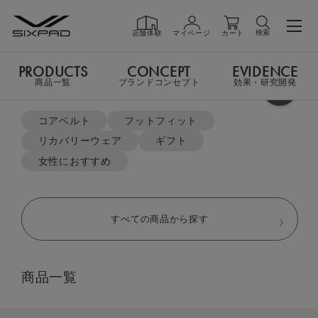
検索
店舗体験
マイページ
カート
PRODUCTS
CONCEPT
EVIDENCE
PRODUCTS
商品一覧
商品一覧
ブランドコンセプト
効果・研究開発
よく検索されているキーワード
TOP
リカバリーウェア
クルーネック
コアベルト
フットフィット
リカバリーウェア
ギフト
GIFT
ギフト
女性におすすめ
SHOP
店舗一覧
すべての商品から探す
LIVE SHOPPING
ライブ
商品一覧
ショッピング