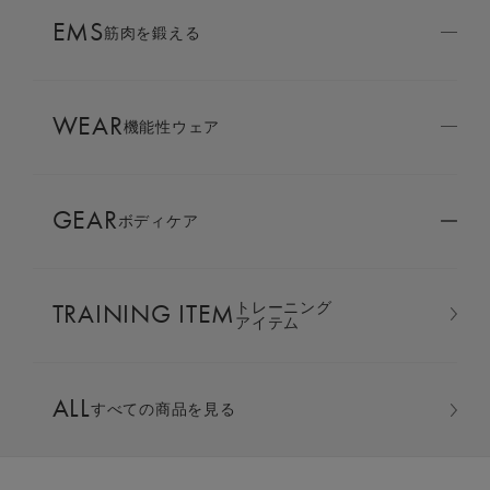
AMBASSADOR
EMS
ブランド
筋肉を鍛える
パートナー
WEAR
SIXPAD APP
機能性ウェア
SIXPADアプリ
GEAR
ボディケア
COLUMN
コラム
TRAINING ITEM
トレーニング
LARGE ORDER
アイテム
⼤⼝注⽂窓⼝
クルーネック ＆ テーパードパンツ
ALL
上下セット
すべての商品を見る
MULTI EMS
EMSの同時使用
カラー：チャコールグレー