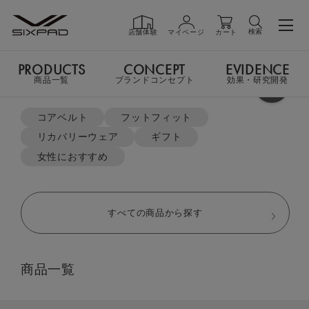
検索
店舗体験
マイページ
カート
PRODUCTS
CONCEPT
EVIDENCE
PRODUCTS
商品一覧
商品一覧
ブランドコンセプト
効果・研究開発
よく検索されているキーワード
TOP
リカバリーウェア
クルーネック＆テーパードパンツ セット
コアベルト
フットフィット
リカバリーウェア
ギフト
GIFT
ギフト
女性におすすめ
SHOP
店舗一覧
すべての商品から探す
LIVE SHOPPING
ライブ
商品一覧
ショッピング