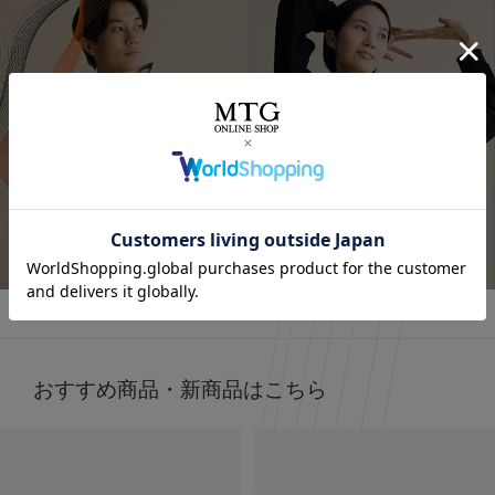
着るだけで「疲労回復」
今話題の
着るだけで「疲労回復」ができるウェア！✨
気になってた “リカバリーウェア”🛏
すごくない？
お家でのまったり時間にも着れるし普通にお出かけコーデ
着るだけで「疲労回復」
にも使える！🥰
毎日の疲れにぴったりなウェア✨😆
🩶血行促進
🩶疲労回復
詳しくはこちら
子育てで毎日くたくたな身体を労わりたいけど時間がない
🩶筋肉のハリ・コリの緩和
時に、
🩶筋肉の疲れを軽減
これは着るだけで、疲労回復できるらしいからすごい嬉し
日々の疲れを和らげてくれるんだって！
い🥹
天然鉱石を糸に練りこんで作られた特殊繊維だから
肌触りもいいから着ていて楽なのもいいいよね🫶❤️
天然鉱石が身体から放出される遠赤外線（体温）を輻射
（ふくしゃ）することで血行促進してくれるみたい🫶😉
おすすめ商品・新商品はこちら
外出でも全然着れちゃうデザイン🤍
@sixpad_official
3歳児の抱っこマンがいる生活してて
毎日肩こりが友達だからこれ着るにふさわしすぎる😇✨
#PR #SIXPAD
着心地もめっちゃよきだよ❤️‍🔥
#シックスパッド