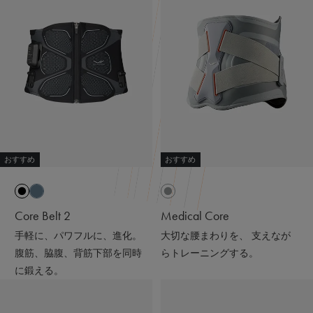
#リカバリーウェア
#PR
#着るだけで疲労回復
#SIXPAD
#シックスパッド
#着るだけで疲労回復
#リカバリーウェア
#スウェットコーデ#ワンマイルウェア#パーカー
#アラフォーファッション#ワントーンコーデ
#ブラックコーデ#ニット帽#ママコーデ
おすすめ
おすすめ
Core Belt 2
Medical Core
手軽に、パワフルに、進化。
大切な腰まわりを、 支えなが
腹筋、脇腹、背筋下部を同時
らトレーニングする。
に鍛える。