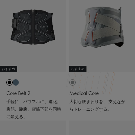
#リカバリーウェア
#PR
#着るだけで疲労回復
#SIXPAD
#シックスパッド
#着るだけで疲労回復
#リカバリーウェア
#スウェットコーデ#ワンマイルウェア#パーカー
#アラフォーファッション#ワントーンコーデ
#ブラックコーデ#ニット帽#ママコーデ
おすすめ
おすすめ
Core Belt 2
Medical Core
手軽に、パワフルに、進化。
大切な腰まわりを、 支えなが
腹筋、脇腹、背筋下部を同時
らトレーニングする。
に鍛える。