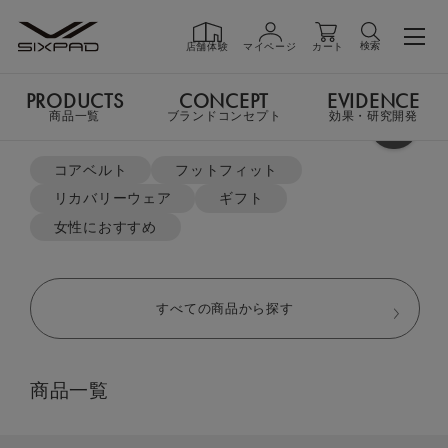
検索
店舗体験
マイページ
カート
PRODUCTS
CONCEPT
EVIDENCE
PRODUCTS
商品一覧
商品一覧
ブランドコンセプト
効果・研究開発
よく検索されているキーワード
TOP
リカバリーウェア
クルーネック＆テーパードパンツ セット
コアベルト
フットフィット
リカバリーウェア
ギフト
GIFT
ギフト
女性におすすめ
SHOP
店舗一覧
すべての商品から探す
LIVE SHOPPING
ライブ
商品一覧
ショッピング