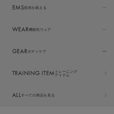
AMBASSADOR
EMS
ブランド
筋肉を鍛える
パートナー
WEAR
SIXPAD APP
機能性ウェア
SIXPADアプリ
GEAR
ボディケア
COLUMN
コラム
TRAINING ITEM
トレーニング
LARGE ORDER
アイテム
⼤⼝注⽂窓⼝
クルーネック ＆ テーパードパンツ
ALL
上下セット
すべての商品を見る
MULTI EMS
EMSの同時使用
カラー：チャコールグレー