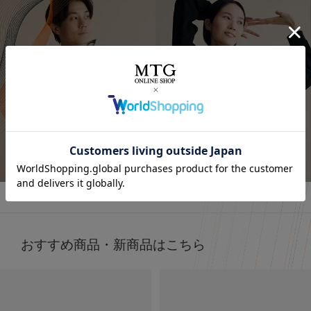
着るだけで「疲労回復」
今話題の
着るだけで「疲労回復」ができるウェア！✨
気になってた “リカバリーウェア”🛏
すごくない？
お家でのまったり時間にも着れるし普通にお出かけコーデ
着るだけで「疲労回復」
にも使える！🥰
毎日の疲れにぴったりなウェア✨😆
🩶血行促進
🩶疲労回復
詳しくはこちら
子育てで毎日くたくたな身体を労わりたいけど時間がない
🩶筋肉のハリ・コリの緩和
時に、
🩶筋肉の疲れを軽減
これは着るだけで、疲労回復できるらしいからすごい嬉し
日々の疲れを和らげてくれるんだって！
い🥹
天然鉱石を糸に練りこんで作られた特殊繊維だから
肌触りもいいから着ていて楽なのもいいいよね🫶❤️
天然鉱石が身体から放出される遠赤外線（体温）を輻射
（ふくしゃ）することで血行促進してくれるみたい🫶😉
おすすめ商品・新商品はこちら
外出でも全然着れちゃうデザイン🤍
@sixpad_official
3歳児の抱っこマンがいる生活してて
毎日肩こりが友達だからこれ着るにふさわしすぎる😇✨
#PR #SIXPAD
着心地もめっちゃよきだよ❤️‍🔥
#シックスパッド