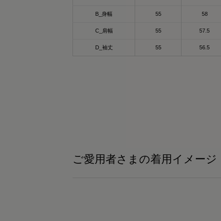
or - khaki
ixpad_official / @mtg_onlineshop
B_身幅
55
58
ックスパッド リカバリーウェア パーカー♡
C_肩幅
55
57.5
るだけでカラダが血行促進されて疲労回
般医療機器として
D_袖丈
55
56.5
！！
血行促進
般医療機器のSIXPAD リカバリーウェア
疲労回復
、
筋肉のハリ・コリの緩和
自の特殊繊維“Mediculation®”で体温を輻射
筋肉の疲れを軽減
て、血行促進
どの効果が期待できるよ😍🩷🤭
日のコンディションづくりをサポートして
れる
イントは✨「Mediculation®（メディキュレ
ション）」❣️
ンプルで使いやすいクルーネックデザイン
然鉱石を原料とした高純度セラミックを糸
デイリーにもトレーニングにもぴったり♡
練り込んだ特殊繊維で、身体から放出され
ご愛用者さまの着用イメージ
遠赤外線を利用し、疲労回復をサポート
密度でしっかりした生地なのに
✨✨
縮性があって動きやすく吸水速乾性もバツ
ンで汗かいても速攻サラッと肌ざわり最高
して吸水速乾でストレッチも効いていて軽
着心地だから
適に使えるアイテム🥹🥹🥹💓