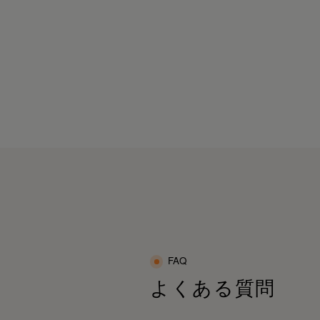
れを溜めたくないならSIXPADで毎日“着る
カバリー”しよ♡
疲れがたまりやすい」😔「体がこりやす
」😩
PR#SIXPAD#シックスパッド#リカバリーウ
んな方にもおすすめのリカバリーウェアだ
ア#疲労回復#ルームウェア#疲労回復パジャ
🥹✨
#血行促進#疲労回復ウェア#着るだけで疲労
復
体感してみてね🩷🤭@sixpad_official
ixpad_official
PR#SIXPAD#シックスパッド
リカバリーウェア#一般医療機器#メディキュ
ーション
疲労回復サポート#血行促進#ボディケア#日
ケア
快適ウェア#疲れにくい体作り#睡眠ケア #着
だけで疲労回復
FAQ
よくある質問