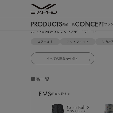
PRODUCTS
CONCEPT
商品一覧
ブラ
PRODUCTS
よく検索されているキーワード
商品一覧
TOP
リカバリーウェア
クルーネック＆ジョガーパンツ セ
コアベルト
フットフィット
リカバ
EMS
筋肉を鍛える
すべての商品から探す
Core Belt 2
コアベルト２
商品一覧
Foot Fit 3
フットフィット３
EMS
筋肉を鍛える
Core Hip
コアヒップ
Core Belt 2
コアベルト２