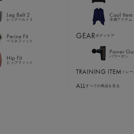
Hip Fit
パワーガン
ヒップフィット
Leg Belt 2
Cool Item
TRAINING ITEM
トレー
レッグベルト２
冷感アイテム
ALL
GEAR
すべての商品を見る
Perine Fit
ボディケア
ペリネフィット
Power Gu
BASSADOR
SIXPAD APP
Hip Fit
パワーガン
ンド
パートナー
SIXPADアプリ
ヒップフィット
SIXPAD CLUB
サイズ：LL
TRAINING ITEM
GE ORDER
トレー
SIXPAD Health Coach
注⽂窓⼝
SIXPAD アプリ
ALL
すべての商品を見る
S
M
L
LL
TI EMS
の同時使用
￥25,302