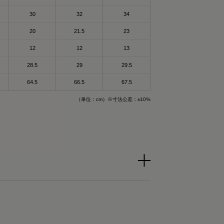
身体を労わりたいけ
和
30
32
34
回復できるらしいか
れるんだって！
20
21.5
23
12
12
13
で作られた特殊繊維
て楽なのもいいいよ
28.5
29
29.5
される遠赤外線（体
することで血行促進
64.5
66.5
67.5
ザイン🤍
（単位：cm）※寸法公差：±10%
生活してて
これ着るにふさわし
🔥