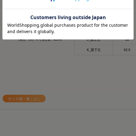
子育てで毎日くたくたな
🩶筋肉のハリ・コリの緩
61
64
G_わたり幅
28
ど時間がない時に、
🩶筋肉の疲れを軽減
これは着るだけで、疲労
日々の疲れを和らげてく
60
62.5
H_膝幅
18.5
らすごい嬉しい🥹
58
59.5
I_裾幅
11
天然鉱石を糸に練りこん
肌触りもいいから着てい
だから
J_股上丈
28
（単位：cm）※寸法公差：±10%
ね🫶❤️
天然鉱石が身体から放出
温）を輻射（ふくしゃ）
K_股下丈
62.5
外出でも全然着れちゃうデ
してくれるみたい🫶😉
@sixpad_official
3歳児の抱っこマンがいる
#PR #SIXPAD
毎日肩こりが友達だから
#シックスパッド
すぎる😇✨
#リカバリーウェア
着心地もめっちゃよきだよ❤️‍
#着るだけで疲労回復
サイズ感・着こなし
#PR
#SIXPAD
#シックスパッド
#着るだけで疲労回復
#リカバリーウェア