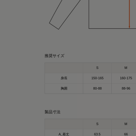
推奨サイズ
S
M
身長
150-165
160-175
r0431
SAYO
159cm
157cm
胸囲
80-88
88-96
クルーネック（カーキ）Mサイズ
パーカー（カーキ）Lサイズ
covery Wear
ているだけで、毎日のコンディションケア
製品寸法
サポート✨
SIXPAD Recovery Wear Crewneck
々の疲れ・緊張を抱える20～50代の方に人
S
M
シックスパッド リカバリーウェア クルーネ
のウェア🥹✨
ク)
A_着丈
63.5
66