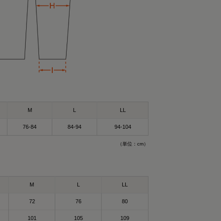
M
L
LL
76-84
84-94
94-104
（単位：cm）
）Mサイズ
サイズ
ができるウェア！✨
ウェア”🛏
も着れるし普通にお
M
L
LL
🥰
72
76
80
ェア✨😆
101
105
109