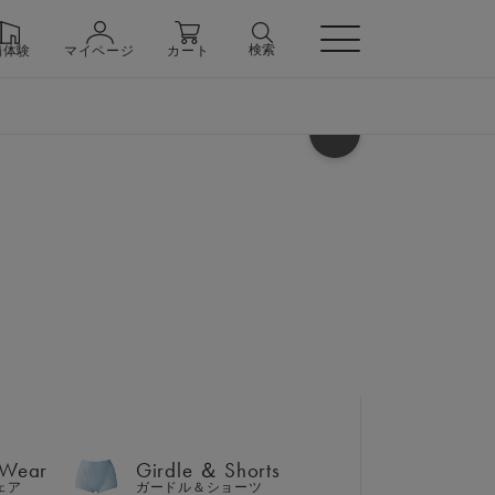
検索
舗体験
マイページ
カート
ヘルプ
 Wear
Girdle ＆ Shorts
ェア
ガードル＆ショーツ
＆ ジョガーパンツ 上下セッ
 Wear
Girdle ＆ Shorts
フト巾着バッグセット
n
ェア
ガードル＆ショーツ