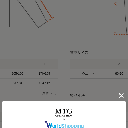
推奨サイズ
L
LL
S
165-180
170-185
ウエスト
68-76
miyu
kei
164cm
154cm
96-104
104-112
クルーネック（カーキ
パーカー（グレー）LL
今話題の
着るだけで「疲労回復」
（単位：cm）
製品寸法
気になってた “リカバリー
すごくない？
お家でのまったり時間に
S
着るだけで「疲労回復」
出かけコーデにも使える！
L
LL
E_ウエスト
68
毎日の疲れにぴったりなウ
🩶血行促進
🩶疲労回復
68.5
71
F_ヒップ
97