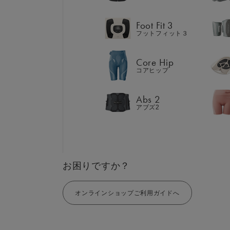
Abs 2
アブズ2
Foot Fit 3
フットフィット３
Core Hip
コアヒップ
GIFT
AM
ギフト
SHOP
Abs 2
ブラ
アブズ2
店舗一覧
LIVE SHOPPING
LAR
ライブ
ショッピング
⼤⼝
MUL
EMS
お困りですか？
オンラインショップご利用ガイドへ