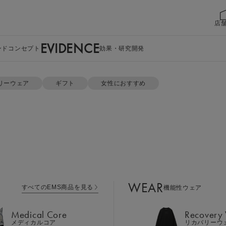
店
EVIDENCE
ンドコンセプト
効果・研究開発
ット
リーウェア
ギフト
女性におすすめ
WEAR
すべてのEMS商品を見る
機能性ウェア
Medical Core
Recovery
メディカルコア
リカバリーウ
クルーネック 
Leg Belt 2
Cool Item
レッグベルト２
冷感アイテム
ト
WEAR
すべてのEMS商品を見る
機能性ウェア
GEAR
Perine Fit
ボディケア
ペリネフィット
Medical Core
Recovery
カラー：チャコールグレー ギ
Power Gu
メディカルコア
リカバリーウ