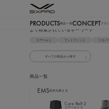
PRODUCTS
CONCEPT
商品一覧
ブラ
PRODUCTS
よく検索されているキーワード
商品一覧
TOP
リカバリーウェア
パーカー＆ジョガーパンツ セット
コアベルト
フットフィット
リカバ
EMS
筋肉を鍛える
すべての商品から探す
Core Belt 2
コアベルト２
商品一覧
Foot Fit 3
フットフィット３
EMS
筋肉を鍛える
Core Hip
コアヒップ
Core Belt 2
コアベルト２