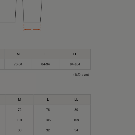
M
L
LL
76-84
84-94
94-104
（単位：cm）
）Mサイズ
サイズ
ができるウェア！✨
M
L
LL
ウェア”🛏
72
76
80
も着れるし普通にお
🥰
101
105
109
ェア✨😆
30
32
34