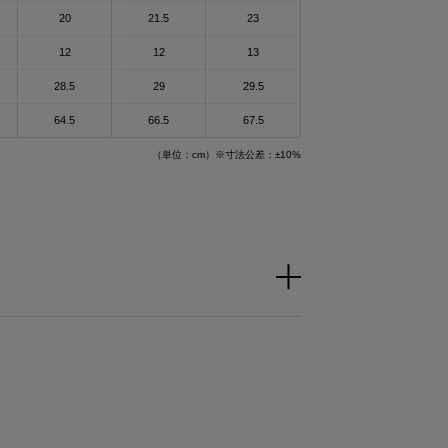
身体を労わりたいけ
和
20
21.5
23
12
12
13
回復できるらしいか
れるんだって！
28.5
29
29.5
で作られた特殊繊維
て楽なのもいいいよ
64.5
66.5
67.5
される遠赤外線（体
（単位：cm）※寸法公差：±10%
することで血行促進
ザイン🤍
生活してて
これ着るにふさわし
🔥