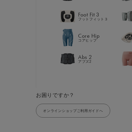
Abs 2
アブズ2
Foot Fit 3
フットフィット３
Core Hip
コアヒップ
GIFT
AM
ギフト
SHOP
Abs 2
ブラ
アブズ2
店舗一覧
LIVE SHOPPING
LAR
ライブ
ショッピング
⼤⼝
MUL
EMS
お困りですか？
オンラインショップご利用ガイドへ