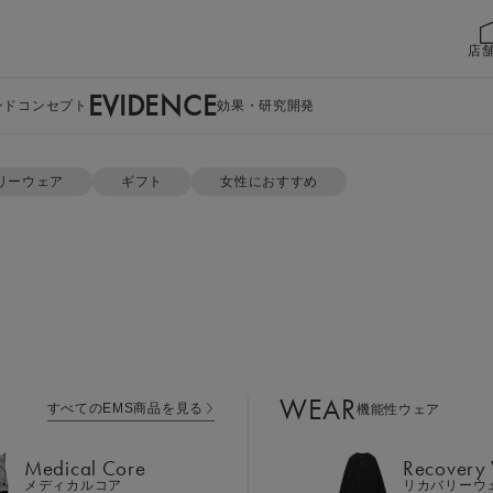
店
EVIDENCE
ンドコンセプト
効果・研究開発
リーウェア
ギフト
女性におすすめ
WEAR
すべてのEMS商品を見る
機能性ウェア
Medical Core
Recovery
メディカルコア
リカバリーウ
パーカー ＆ ジ
Leg Belt 2
Cool Item
レッグベルト２
冷感アイテム
WEAR
すべてのEMS商品を見る
機能性ウェア
GEAR
Perine Fit
カラー：ウォームグレー ギフ
ボディケア
ペリネフィット
Medical Core
Recovery
Power Gu
メディカルコア
リカバリーウ