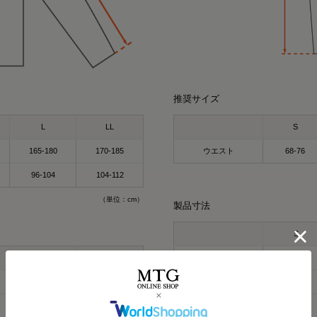
推奨サイズ
L
LL
S
165-180
170-185
ウエスト
68-76
96-104
104-112
miyu
kei
164cm
154cm
（単位：cm）
製品寸法
クルーネック（カーキ
パーカー（グレー）LL
今話題の
着るだけで「疲労回復」
S
気になってた “リカバリー
すごくない？
L
LL
E_ウエスト
68
お家でのまったり時間に
着るだけで「疲労回復」
出かけコーデにも使える！
68.5
71
F_ヒップ
97
毎日の疲れにぴったりなウ
🩶血行促進
61
64
G_わたり幅
28
🩶疲労回復