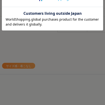
子育てで毎日くたくたな
🩶筋肉のハリ・コリの緩
60
62.5
H_膝幅
18.5
ど時間がない時に、
🩶筋肉の疲れを軽減
58
59.5
I_裾幅
11
これは着るだけで、疲労
日々の疲れを和らげてく
らすごい嬉しい🥹
J_股上丈
28
（単位：cm）※寸法公差：±10%
天然鉱石を糸に練りこん
肌触りもいいから着てい
だから
K_股下丈
62.5
ね🫶❤️
天然鉱石が身体から放出
温）を輻射（ふくしゃ）
外出でも全然着れちゃうデ
してくれるみたい🫶😉
@sixpad_official
3歳児の抱っこマンがいる
#PR #SIXPAD
毎日肩こりが友達だから
#シックスパッド
すぎる😇✨
サイズ感・着こなし
#リカバリーウェア
着心地もめっちゃよきだよ❤️‍
#着るだけで疲労回復
#PR
#SIXPAD
#シックスパッド
#着るだけで疲労回復
#リカバリーウェア