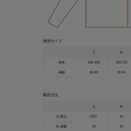
推奨サイズ
S
M
身長
150-165
160-175
胸囲
80-88
88-96
r0431
SAYO
159cm
157cm
クルーネック（カーキ）Mサイズ
パーカー（カーキ）Lサイズ
製品寸法
covery Wear
ているだけで、毎日のコンディションケア
S
M
サポート✨
SIXPAD Recovery Wear Crewneck
々の疲れ・緊張を抱える20～50代の方に人
A_着丈
63.5
66
シックスパッド リカバリーウェア クルーネ
のウェア🥹✨
B_身幅
55
58
ク)