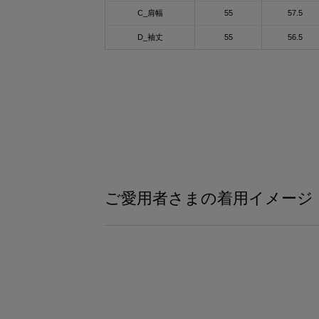
or - khaki
ixpad_official / @mtg_onlineshop
C_肩幅
55
57.5
ックスパッド リカバリーウェア パーカー♡
D_袖丈
55
56.5
るだけでカラダが血行促進されて疲労回
般医療機器として
！！
血行促進
般医療機器のSIXPAD リカバリーウェア
疲労回復
、
筋肉のハリ・コリの緩和
自の特殊繊維“Mediculation®”で体温を輻射
筋肉の疲れを軽減
て、血行促進
どの効果が期待できるよ😍🩷🤭
日のコンディションづくりをサポートして
れる
イントは✨「Mediculation®（メディキュレ
ション）」❣️
ご愛用者さまの着用イメージ
ンプルで使いやすいクルーネックデザイン
然鉱石を原料とした高純度セラミックを糸
デイリーにもトレーニングにもぴったり♡
練り込んだ特殊繊維で、身体から放出され
遠赤外線を利用し、疲労回復をサポート
密度でしっかりした生地なのに
✨✨
縮性があって動きやすく吸水速乾性もバツ
ンで汗かいても速攻サラッと肌ざわり最高
して吸水速乾でストレッチも効いていて軽
着心地だから
適に使えるアイテム🥹🥹🥹💓