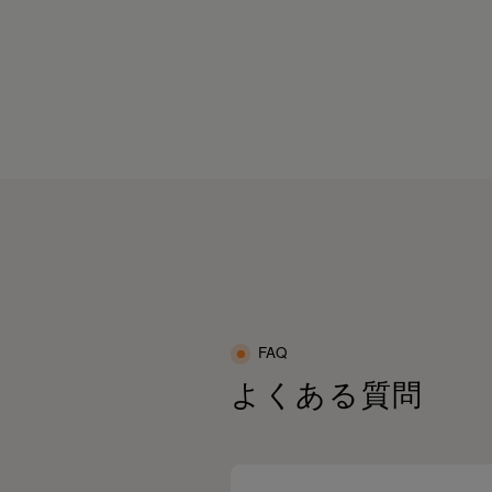
れを溜めたくないならSIXPADで毎日“着る
カバリー”しよ♡
疲れがたまりやすい」😔「体がこりやす
」😩
PR#SIXPAD#シックスパッド#リカバリーウ
んな方にもおすすめのリカバリーウェアだ
ア#疲労回復#ルームウェア#疲労回復パジャ
🥹✨
#血行促進#疲労回復ウェア#着るだけで疲労
復
体感してみてね🩷🤭@sixpad_official
ixpad_official
PR#SIXPAD#シックスパッド
リカバリーウェア#一般医療機器#メディキュ
ーション
疲労回復サポート#血行促進#ボディケア#日
ケア
快適ウェア#疲れにくい体作り#睡眠ケア #着
だけで疲労回復
FAQ
よくある質問