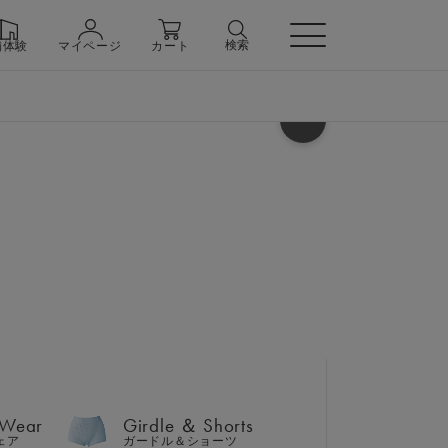
検索
舗体験
マイページ
カート
ヘルプ
 Wear
Girdle ＆ Shorts
ェア
ガードル＆ショーツ
ョガーパンツ 上下セット
ト巾着バッグセット
 Wear
Girdle ＆ Shorts
n
ェア
ガードル＆ショーツ