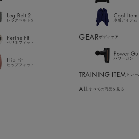
Hip Fit
パワーガン
ヒップフィット
Leg Belt 2
Cool Item
TRAINING ITEM
トレー
レッグベルト２
冷感アイテム
ALL
GEAR
すべての商品を見る
Perine Fit
ボディケア
ペリネフィット
Power Gu
BASSADOR
SIXPAD APP
Hip Fit
パワーガン
サイズ：M
ンド
パートナー
SIXPADアプリ
ヒップフィット
SIXPAD CLUB
TRAINING ITEM
GE ORDER
トレー
S
M
L
LL
SIXPAD Health Coach
注⽂窓⼝
SIXPAD アプリ
ALL
すべての商品を見る
TI EMS
の同時使用
￥25,302
お買い物