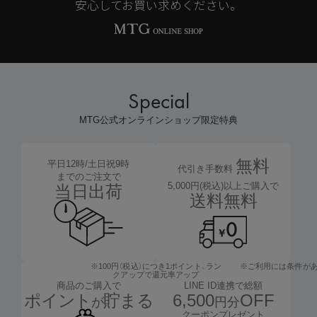
安心してお買い求めください。
Special
MTG公式オンラインショップ限定特典
無料
平日12時/土日祝9時
代引き手数料
までのご注文で
5,000円(税込)以上ご購入で
当日出荷
送料無料
※100円（税込）につき1ポイント、
ラン
※ご利用には条件が
クアップで還元率アップ
LINE ID連携で総額
商品のご購入で
6,500
OFF
ポイント
貯まる
円分
が
クーポンプレゼント