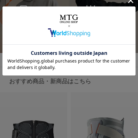
今話題の
着るだけで「疲労回復」ができるウェア！✨
気になってた “リカバリーウェア”🛏
すごくない？
お家でのまったり時間にも着れるし普通にお出かけコーデ
着るだけで「疲労回復」
にも使える！🥰
詳しくはこちら
毎日の疲れにぴったりなウェア✨😆
🩶血行促進
🩶疲労回復
子育てで毎日くたくたな身体を労わりたいけど時間がない
🩶筋肉のハリ・コリの緩和
時に、
🩶筋肉の疲れを軽減
これは着るだけで、疲労回復できるらしいからすごい嬉し
日々の疲れを和らげてくれるんだって！
い🥹
おすすめ商品・新商品はこちら
天然鉱石を糸に練りこんで作られた特殊繊維だから
肌触りもいいから着ていて楽なのもいいいよね🫶❤️
天然鉱石が身体から放出される遠赤外線（体温）を輻射
（ふくしゃ）することで血行促進してくれるみたい🫶😉
外出でも全然着れちゃうデザイン🤍
@sixpad_official
3歳児の抱っこマンがいる生活してて
毎日肩こりが友達だからこれ着るにふさわしすぎる😇✨
#PR #SIXPAD
着心地もめっちゃよきだよ❤️‍🔥
#シックスパッド
#リカバリーウェア
#PR
#着るだけで疲労回復