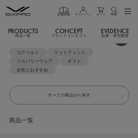
検索
店舗体験
マイページ
カート
PRODUCTS
CONCEPT
EVIDENCE
PRODUCTS
商品一覧
商品一覧
ブランドコンセプト
効果・研究開発
よく検索されているキーワード
TOP
リカバリーウェア
パーカー＆テーパードパンツ セット
コアベルト
フットフィット
リカバリーウェア
ギフト
GIFT
ギフト
女性におすすめ
SHOP
店舗一覧
すべての商品から探す
LIVE SHOPPING
ライブ
商品一覧
ショッピング