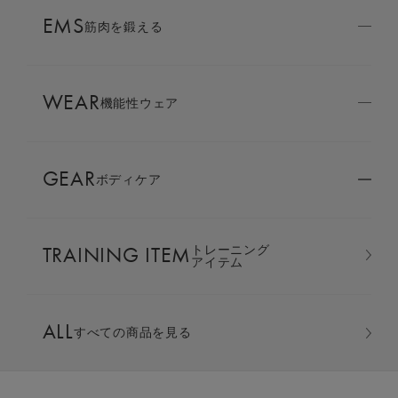
AMBASSADOR
EMS
ブランド
筋肉を鍛える
パートナー
WEAR
SIXPAD APP
機能性ウェア
SIXPADアプリ
GEAR
ボディケア
COLUMN
コラム
TRAINING ITEM
トレーニング
LARGE ORDER
アイテム
⼤⼝注⽂窓⼝
パーカー ＆ テーパードパンツ 上下
ALL
セット
すべての商品を見る
MULTI EMS
EMSの同時使用
カラー：ブラック ギフト巾着バッグセット