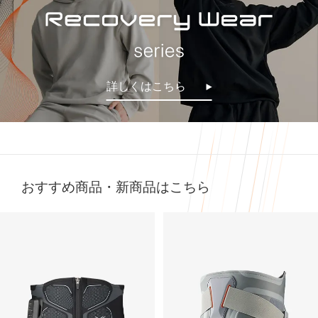
今話題の
着るだけで「疲労回復」ができるウェア！✨
気になってた “リカバリーウェア”🛏
すごくない？
お家でのまったり時間にも着れるし普通にお出かけコーデ
着るだけで「疲労回復」
にも使える！🥰
詳しくはこちら
毎日の疲れにぴったりなウェア✨😆
🩶血行促進
🩶疲労回復
子育てで毎日くたくたな身体を労わりたいけど時間がない
🩶筋肉のハリ・コリの緩和
時に、
🩶筋肉の疲れを軽減
これは着るだけで、疲労回復できるらしいからすごい嬉し
日々の疲れを和らげてくれるんだって！
い🥹
おすすめ商品・新商品はこちら
天然鉱石を糸に練りこんで作られた特殊繊維だから
肌触りもいいから着ていて楽なのもいいいよね🫶❤️
天然鉱石が身体から放出される遠赤外線（体温）を輻射
（ふくしゃ）することで血行促進してくれるみたい🫶😉
外出でも全然着れちゃうデザイン🤍
@sixpad_official
3歳児の抱っこマンがいる生活してて
毎日肩こりが友達だからこれ着るにふさわしすぎる😇✨
#PR #SIXPAD
着心地もめっちゃよきだよ❤️‍🔥
#シックスパッド
#リカバリーウェア
#PR
#着るだけで疲労回復