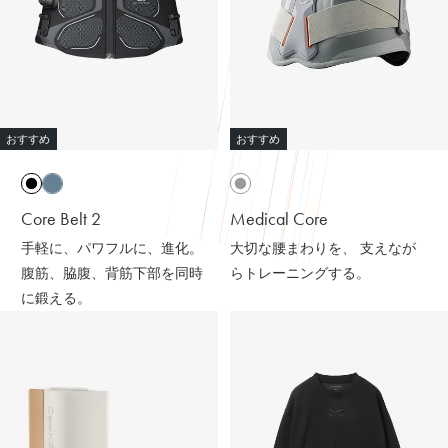
#SIXPAD
#シックスパッド
#着るだけで疲労回復
#リカバリーウェア
#スウェットコーデ#ワンマイルウェア#パーカー
#アラフォーファッション#ワントーンコーデ
#ブラックコーデ#ニット帽#ママコーデ
おすすめ
おすすめ
Core Belt 2
Medical Core
手軽に、パワフルに、進化。
大切な腰まわりを、 支えなが
腹筋、脇腹、背筋下部を同時
らトレーニングする。
に鍛える。