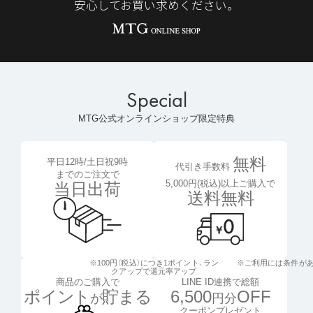
安心してお買い求めください。
Special
MTG公式オンラインショップ限定特典
無料
平日12時/土日祝9時
代引き手数料
までのご注文で
5,000円(税込)以上ご購入で
当日出荷
送料無料
※100円（税込）につき1ポイント、
ラン
※ご利用には条件が
クアップで還元率アップ
LINE ID連携で総額
商品のご購入で
6,500
OFF
ポイント
貯まる
円分
が
クーポンプレゼント