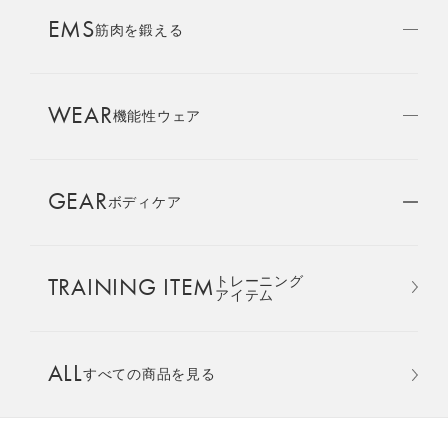
AMBASSADOR
EMS
ブランド
筋肉を鍛える
パートナー
WEAR
SIXPAD APP
機能性ウェア
SIXPADアプリ
GEAR
ボディケア
COLUMN
コラム
TRAINING ITEM
トレーニング
LARGE ORDER
アイテム
⼤⼝注⽂窓⼝
パーカー ＆ ジョガーパンツ 上下セ
ALL
ット
すべての商品を見る
MULTI EMS
EMSの同時使用
カラー：ブラック ギフト巾着バッグセット