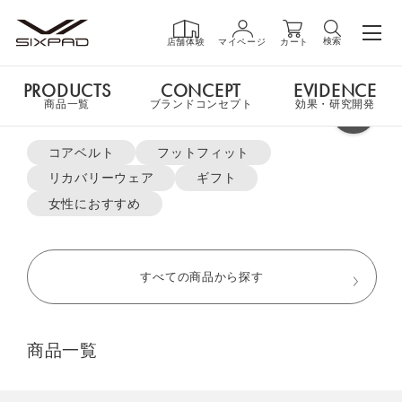
検索
店舗体験
マイページ
カート
PRODUCTS
CONCEPT
EVIDENCE
PRODUCTS
商品一覧
商品一覧
ブランドコンセプト
効果・研究開発
よく検索されているキーワード
TOP
リカバリーウェア
パーカー＆ジョガーパンツ セット
コアベルト
フットフィット
リカバリーウェア
ギフト
GIFT
ギフト
女性におすすめ
SHOP
店舗一覧
すべての商品から探す
LIVE SHOPPING
ライブ
商品一覧
ショッピング