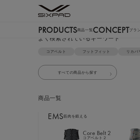
PRODUCTS
CONCEPT
商品一覧
ブラ
PRODUCTS
よく検索されているキーワード
商品一覧
TOP
リカバリーウェア
パーカー＆テーパードパンツ セッ
コアベルト
フットフィット
リカバ
EMS
筋肉を鍛える
すべての商品から探す
Core Belt 2
コアベルト２
商品一覧
Foot Fit 3
フットフィット３
EMS
筋肉を鍛える
Core Hip
コアヒップ
Core Belt 2
コアベルト２