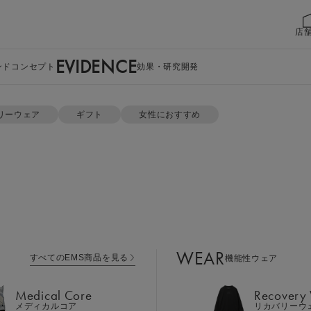
店
EVIDENCE
ンドコンセプト
効果・研究開発
ト
リーウェア
ギフト
女性におすすめ
WEAR
すべてのEMS商品を見る
機能性ウェア
Medical Core
Recovery
メディカルコア
リカバリーウ
パーカー ＆ テ
Leg Belt 2
Cool Item
レッグベルト２
冷感アイテム
WEAR
すべてのEMS商品を見る
機能性ウェア
GEAR
Perine Fit
カラー：チャコールグレー ギ
ボディケア
ペリネフィット
Medical Core
Recovery
Power Gu
メディカルコア
リカバリーウ