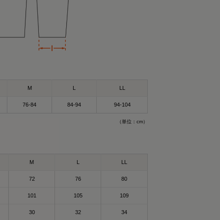
M
L
LL
76-84
84-94
94-104
（単位：cm）
）Mサイズ
サイズ
ができるウェア！✨
M
L
LL
ウェア”🛏
72
76
80
も着れるし普通にお
🥰
101
105
109
ェア✨😆
30
32
34