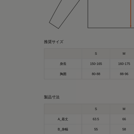
推奨サイズ
S
M
身長
150-165
160-175
胸囲
80-88
88-96
r0431
SAYO
159cm
157cm
クルーネック（カーキ）Mサイズ
パーカー（カーキ）Lサイズ
製品寸法
covery Wear
ているだけで、毎日のコンディションケア
S
M
サポート✨
SIXPAD Recovery Wear Crewneck
々の疲れ・緊張を抱える20～50代の方に人
A_着丈
63.5
66
シックスパッド リカバリーウェア クルーネ
のウェア🥹✨
B_身幅
55
58
ク)