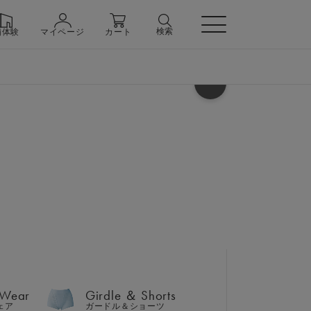
検索
舗体験
マイページ
カート
ヘルプ
 Wear
Girdle ＆ Shorts
ェア
ガードル＆ショーツ
ーパードパンツ 上下セット
フト巾着バッグセット
 Wear
Girdle ＆ Shorts
n
ェア
ガードル＆ショーツ