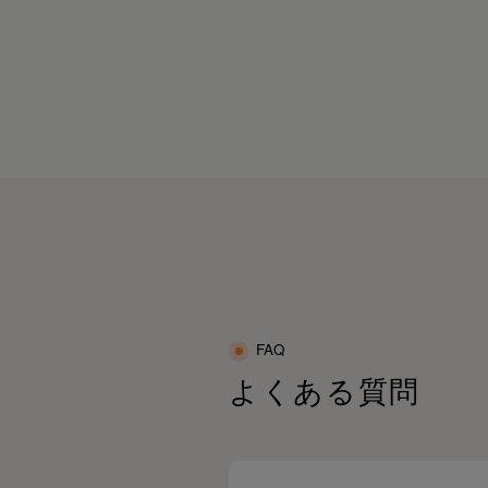
れを溜めたくないならSIXPADで毎日“着る
カバリー”しよ♡
疲れがたまりやすい」😔「体がこりやす
」😩
PR#SIXPAD#シックスパッド#リカバリーウ
んな方にもおすすめのリカバリーウェアだ
ア#疲労回復#ルームウェア#疲労回復パジャ
🥹✨
#血行促進#疲労回復ウェア#着るだけで疲労
復
体感してみてね🩷🤭@sixpad_official
ixpad_official
PR#SIXPAD#シックスパッド
リカバリーウェア#一般医療機器#メディキュ
ーション
疲労回復サポート#血行促進#ボディケア#日
ケア
快適ウェア#疲れにくい体作り#睡眠ケア #着
だけで疲労回復
FAQ
よくある質問