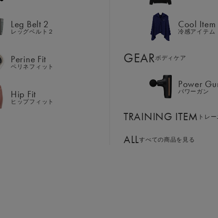
Hip Fit
パワーガン
ヒップフィット
Leg Belt 2
Cool Item
TRAINING ITEM
トレー
レッグベルト２
冷感アイテム
ALL
GEAR
すべての商品を見る
Perine Fit
ボディケア
ペリネフィット
Power Gu
BASSADOR
SIXPAD APP
Hip Fit
パワーガン
サイズ：LL
ンド
パートナー
SIXPADアプリ
ヒップフィット
SIXPAD CLUB
TRAINING ITEM
GE ORDER
トレー
S
M
L
LL
SIXPAD Health Coach
注⽂窓⼝
SIXPAD アプリ
ALL
すべての商品を見る
TI EMS
の同時使用
￥25,302
お買い物