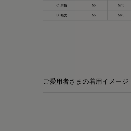
or - khaki
ixpad_official / @mtg_onlineshop
C_肩幅
55
57.5
ックスパッド リカバリーウェア パーカー♡
D_袖丈
55
56.5
るだけでカラダが血行促進されて疲労回
般医療機器として
！！
血行促進
般医療機器のSIXPAD リカバリーウェア
疲労回復
、
筋肉のハリ・コリの緩和
自の特殊繊維“Mediculation®”で体温を輻射
筋肉の疲れを軽減
て、血行促進
どの効果が期待できるよ😍🩷🤭
日のコンディションづくりをサポートして
れる
イントは✨「Mediculation®（メディキュレ
ション）」❣️
ご愛用者さまの着用イメージ
ンプルで使いやすいクルーネックデザイン
然鉱石を原料とした高純度セラミックを糸
デイリーにもトレーニングにもぴったり♡
練り込んだ特殊繊維で、身体から放出され
遠赤外線を利用し、疲労回復をサポート
密度でしっかりした生地なのに
✨✨
縮性があって動きやすく吸水速乾性もバツ
ンで汗かいても速攻サラッと肌ざわり最高
して吸水速乾でストレッチも効いていて軽
着心地だから
適に使えるアイテム🥹🥹🥹💓