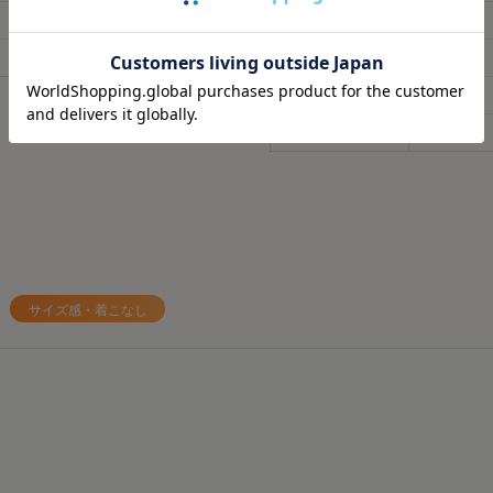
子育てで毎日くたくたな
🩶筋肉のハリ・コリの緩
60
62.5
H_膝幅
19.5
ど時間がない時に、
🩶筋肉の疲れを軽減
58
59.5
I_裾幅
13
これは着るだけで、疲労
日々の疲れを和らげてく
らすごい嬉しい🥹
J_股上丈
28
（単位：cm）※寸法公差：±10%
天然鉱石を糸に練りこん
肌触りもいいから着てい
だから
K_股下丈
62.5
ね🫶❤️
天然鉱石が身体から放出
温）を輻射（ふくしゃ）
外出でも全然着れちゃうデ
してくれるみたい🫶😉
@sixpad_official
3歳児の抱っこマンがいる
#PR #SIXPAD
毎日肩こりが友達だから
#シックスパッド
すぎる😇✨
サイズ感・着こなし
#リカバリーウェア
着心地もめっちゃよきだよ❤️‍
#着るだけで疲労回復
#PR
#SIXPAD
#シックスパッド
#着るだけで疲労回復
#リカバリーウェア