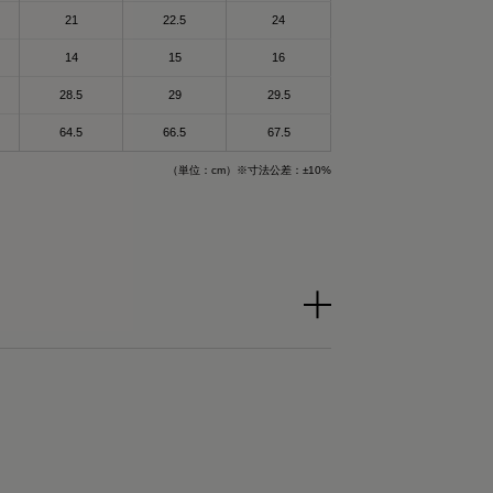
身体を労わりたいけ
和
21
22.5
24
14
15
16
回復できるらしいか
れるんだって！
28.5
29
29.5
で作られた特殊繊維
て楽なのもいいいよ
64.5
66.5
67.5
される遠赤外線（体
（単位：cm）※寸法公差：±10%
することで血行促進
ザイン🤍
生活してて
これ着るにふさわし
🔥