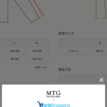
推奨サイズ
L
LL
S
165-180
170-185
ウエスト
68-76
96-104
104-112
miyu
kei
164cm
154cm
（単位：cm）
製品寸法
クルーネック（カーキ
パーカー（グレー）LL
今話題の
着るだけで「疲労回復」
S
気になってた “リカバリー
すごくない？
L
LL
E_ウエスト
68
お家でのまったり時間に
着るだけで「疲労回復」
出かけコーデにも使える！
68.5
71
F_ヒップ
97
毎日の疲れにぴったりなウ
🩶血行促進
61
64
G_わたり幅
28
🩶疲労回復