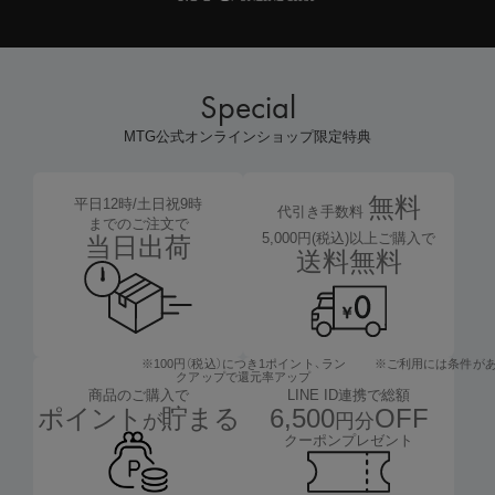
Special
MTG公式オンラインショップ限定特典
無料
平日12時/土日祝9時
代引き手数料
までのご注文で
5,000円(税込)以上ご購入で
当日出荷
送料無料
※100円（税込）につき1ポイント、
ラン
※ご利用には条件が
クアップで還元率アップ
LINE ID連携で総額
商品のご購入で
6,500
OFF
ポイント
貯まる
円分
が
クーポンプレゼント