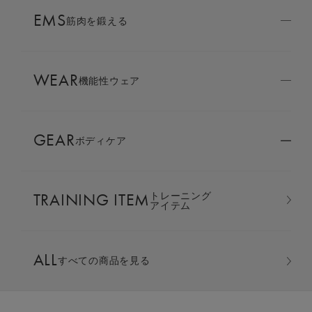
AMBASSADOR
EMS
ブランド
筋肉を鍛える
パートナー
WEAR
SIXPAD APP
機能性ウェア
SIXPADアプリ
GEAR
ボディケア
COLUMN
コラム
TRAINING ITEM
トレーニング
LARGE ORDER
アイテム
⼤⼝注⽂窓⼝
ジップパーカー
ALL
すべての商品を見る
MULTI EMS
EMSの同時使用
カラー：チャコールグレー