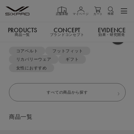
検索
店舗体験
マイページ
カート
PRODUCTS
CONCEPT
EVIDENCE
PRODUCTS
商品一覧
商品一覧
ブランドコンセプト
効果・研究開発
よく検索されているキーワード
TOP
リカバリーウェア
ジップパーカー
コアベルト
フットフィット
リカバリーウェア
ギフト
GIFT
ギフト
女性におすすめ
SHOP
店舗一覧
すべての商品から探す
LIVE SHOPPING
ライブ
商品一覧
ショッピング