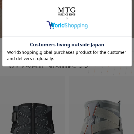
今話題の
着るだけで「疲労回復」ができるウェア！✨
気になってた “リカバリーウェア”🛏
すごくない？
お家でのまったり時間にも着れるし普通にお出かけコーデ
詳しくはこちら
着るだけで「疲労回復」
にも使える！🥰
毎日の疲れにぴったりなウェア✨😆
🩶血行促進
🩶疲労回復
子育てで毎日くたくたな身体を労わりたいけど時間がない
🩶筋肉のハリ・コリの緩和
時に、
🩶筋肉の疲れを軽減
これは着るだけで、疲労回復できるらしいからすごい嬉し
日々の疲れを和らげてくれるんだって！
い🥹
おすすめ商品・新商品はこちら
天然鉱石を糸に練りこんで作られた特殊繊維だから
肌触りもいいから着ていて楽なのもいいいよね🫶❤️
天然鉱石が身体から放出される遠赤外線（体温）を輻射
（ふくしゃ）することで血行促進してくれるみたい🫶😉
外出でも全然着れちゃうデザイン🤍
@sixpad_official
3歳児の抱っこマンがいる生活してて
毎日肩こりが友達だからこれ着るにふさわしすぎる😇✨
#PR #SIXPAD
着心地もめっちゃよきだよ❤️‍🔥
#シックスパッド
#リカバリーウェア
#PR
#着るだけで疲労回復
#SIXPAD