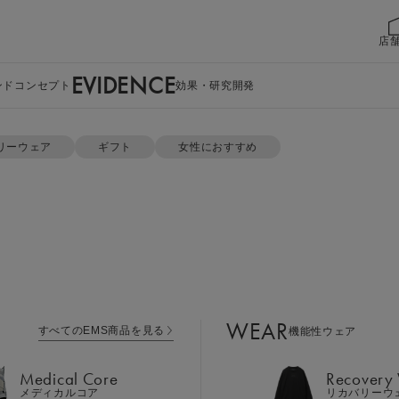
店
EVIDENCE
ンドコンセプト
効果・研究開発
 セット
リーウェア
ギフト
女性におすすめ
WEAR
すべてのEMS商品を見る
機能性ウェア
Medical Core
Recovery
メディカルコア
リカバリーウ
ジップパーカー 
Leg Belt 2
Cool Item
レッグベルト２
冷感アイテム
セット
WEAR
すべてのEMS商品を見る
機能性ウェア
GEAR
Perine Fit
ボディケア
ペリネフィット
Medical Core
Recovery
カラー：ウォームグレー ギフ
Power Gu
メディカルコア
リカバリーウ