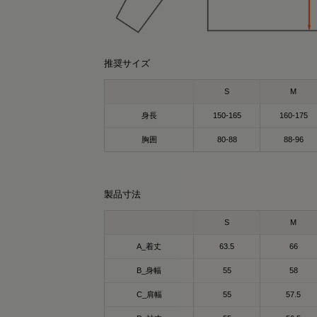
推奨サイズ
S
M
身長
150-165
160-175
胸囲
80-88
88-96
r0431
SAYO
159cm
157cm
製品寸法
クルーネック（カーキ）Mサイズ
パーカー（カーキ）Lサイズ
S
M
covery Wear
ているだけで、毎日のコンディションケア
A_着丈
63.5
66
サポート✨
B_身幅
55
58
SIXPAD Recovery Wear Crewneck
々の疲れ・緊張を抱える20～50代の方に人
シックスパッド リカバリーウェア クルーネ
のウェア🥹✨
C_肩幅
55
57.5
ク)