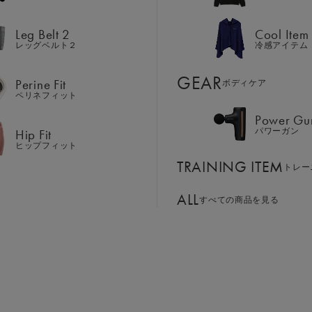
Hip Fit
パワーガン
ヒップフィット
Leg Belt 2
Cool Item
TRAINING ITEM
トレー
レッグベルト２
冷感アイテム
ALL
GEAR
すべての商品を見る
Perine Fit
ボディケア
ペリネフィット
サイズ：M
Power Gu
BASSADOR
SIXPAD APP
Hip Fit
パワーガン
S
M
L
LL
ンド
パートナー
SIXPADアプリ
ヒップフィット
SIXPAD CLUB
TRAINING ITEM
GE ORDER
トレー
SIXPAD Health Coach
注⽂窓⼝
SIXPAD アプリ
￥26,325
ALL
すべての商品を見る
TI EMS
の同時使用
お買い物
パッケージリニューア