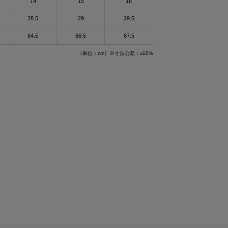
14
15
16
身体を労わりたいけ
和
28.5
29
29.5
回復できるらしいか
れるんだって！
64.5
66.5
67.5
で作られた特殊繊維
（単位：cm）※寸法公差：±10%
て楽なのもいいいよ
される遠赤外線（体
することで血行促進
ザイン🤍
生活してて
これ着るにふさわし
🔥