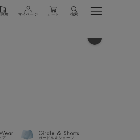
検索
舗体験
マイページ
カート
ヘルプ
 Wear
Girdle ＆ Shorts
ェア
ガードル＆ショーツ
＆ テーパードパンツ 上下
 Wear
Girdle ＆ Shorts
ト巾着バッグセット
n
ェア
ガードル＆ショーツ