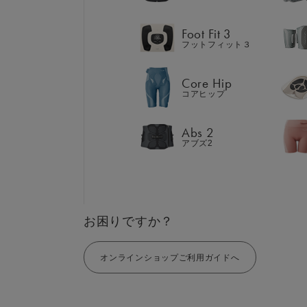
Abs 2
アブズ2
Foot Fit 3
フットフィット３
Core Hip
コアヒップ
GIFT
AM
ギフト
SHOP
Abs 2
ブラ
アブズ2
店舗一覧
LIVE SHOPPING
LAR
ライブ
ショッピング
⼤⼝
MUL
EMS
お困りですか？
オンラインショップご利用ガイドへ