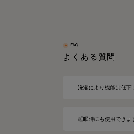
れを溜めたくないならSIXPADで毎日“着る
カバリー”しよ♡
疲れがたまりやすい」😔「体がこりやす
」😩
PR#SIXPAD#シックスパッド#リカバリーウ
んな方にもおすすめのリカバリーウェアだ
ア#疲労回復#ルームウェア#疲労回復パジャ
🥹✨
#血行促進#疲労回復ウェア#着るだけで疲労
復
体感してみてね🩷🤭@sixpad_official
FAQ
ixpad_official
PR#SIXPAD#シックスパッド
よくある質問
リカバリーウェア#一般医療機器#メディキュ
ーション
疲労回復サポート#血行促進#ボディケア#日
ケア
快適ウェア#疲れにくい体作り#睡眠ケア #着
洗濯により機能は低下
だけで疲労回復
睡眠時にも使用できま