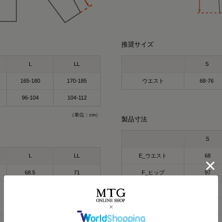
推奨サイズ
L
LL
S
165-180
170-185
ウエスト
68-76
96-104
104-112
（単位：cm）
製品寸法
miyu
kei
164cm
154cm
S
クルーネック（カーキ
パーカー（グレー）LL
L
LL
E_ウエスト
68
今話題の
着るだけで「疲労回復」
気になってた “リカバリー
すごくない？
68.5
71
F_ヒップ
97
お家でのまったり時間に
61
64
G_わたり幅
28
着るだけで「疲労回復」
出かけコーデにも使える！
毎日の疲れにぴったりなウ
🩶血行促進
60
62.5
H_膝幅
19.5
🩶疲労回復