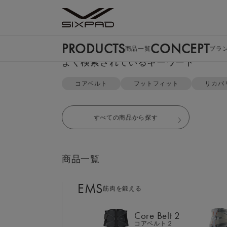
PRODUCTS
CONCEPT
商品一覧
ブラ
PRODUCTS
よく検索されているキーワード
商品一覧
TOP
リカバリーウェア
ジップパーカー＆テーパードパンツ
コアベルト
フットフィット
リカバ
EMS
筋肉を鍛える
すべての商品から探す
Core Belt 2
コアベルト２
商品一覧
Foot Fit 3
フットフィット３
EMS
筋肉を鍛える
Core Hip
コアヒップ
Core Belt 2
コアベルト２