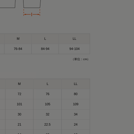
M
L
LL
76-84
84-94
94-104
（単位：cm）
M
L
LL
）Mサイズ
サイズ
72
76
80
ができるウェア！✨
ウェア”🛏
101
105
109
も着れるし普通にお
30
32
34
🥰
ェア✨😆
21
22.5
24