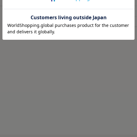
58
59.5
I_裾幅
13
子育てで毎日くたくたな
🩶筋肉のハリ・コリの緩
ど時間がない時に、
🩶筋肉の疲れを軽減
J_股上丈
28
（単位：cm）※寸法公差：±10%
これは着るだけで、疲労
日々の疲れを和らげてく
K_股下丈
62.5
らすごい嬉しい🥹
天然鉱石を糸に練りこん
肌触りもいいから着てい
だから
ね🫶❤️
天然鉱石が身体から放出
温）を輻射（ふくしゃ）
外出でも全然着れちゃうデ
してくれるみたい🫶😉
@sixpad_official
3歳児の抱っこマンがいる
#PR #SIXPAD
毎日肩こりが友達だから
#シックスパッド
すぎる😇✨
#リカバリーウェア
着心地もめっちゃよきだよ❤️‍
#着るだけで疲労回復
#PR
#SIXPAD
#シックスパッド
#着るだけで疲労回復
#リカバリーウェア