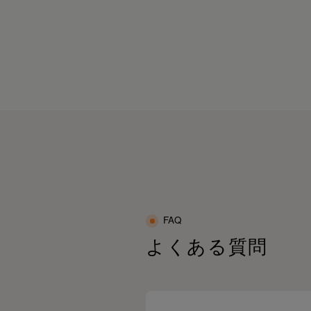
れを溜めたくないならSIXPADで毎日“着る
カバリー”しよ♡
疲れがたまりやすい」😔「体がこりやす
」😩
PR#SIXPAD#シックスパッド#リカバリーウ
んな方にもおすすめのリカバリーウェアだ
ア#疲労回復#ルームウェア#疲労回復パジャ
🥹✨
#血行促進#疲労回復ウェア#着るだけで疲労
復
体感してみてね🩷🤭@sixpad_official
ixpad_official
PR#SIXPAD#シックスパッド
リカバリーウェア#一般医療機器#メディキュ
ーション
疲労回復サポート#血行促進#ボディケア#日
ケア
快適ウェア#疲れにくい体作り#睡眠ケア #着
だけで疲労回復
FAQ
よくある質問