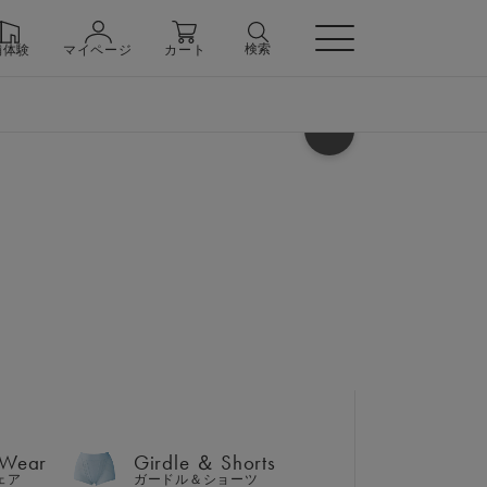
検索
舗体験
マイページ
カート
ヘルプ
 Wear
Girdle ＆ Shorts
ェア
ガードル＆ショーツ
 ＆ ジョガーパンツ 上下セ
 Wear
Girdle ＆ Shorts
n
ェア
ガードル＆ショーツ