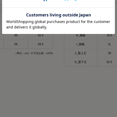
子育てで毎日くたくたな
🩶筋肉のハリ・コリの緩
ど時間がない時に、
🩶筋肉の疲れを軽減
L
LL
E_ウエスト
68
これは着るだけで、疲労
日々の疲れを和らげてく
68.5
71
F_ヒップ
97
らすごい嬉しい🥹
天然鉱石を糸に練りこん
61
64
G_わたり幅
28
肌触りもいいから着てい
だから
60
62.5
H_膝幅
18.5
ね🫶❤️
天然鉱石が身体から放出
温）を輻射（ふくしゃ）
58
59.5
I_裾幅
11
外出でも全然着れちゃうデ
してくれるみたい🫶😉
J_股上丈
28
（単位：cm）※寸法公差：±10%
@sixpad_official
3歳児の抱っこマンがいる
K_股下丈
62.5
#PR #SIXPAD
毎日肩こりが友達だから
#シックスパッド
すぎる😇✨
#リカバリーウェア
着心地もめっちゃよきだよ❤️‍
#着るだけで疲労回復
#PR
#SIXPAD
#シックスパッド
#着るだけで疲労回復
#リカバリーウェア