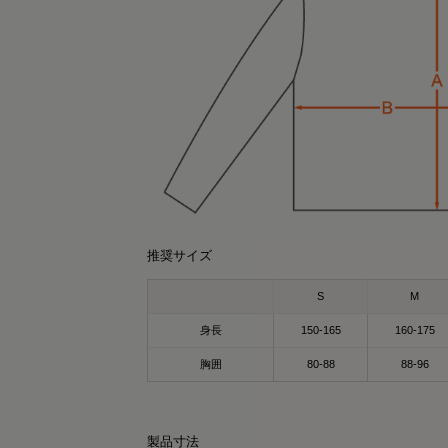
推奨サイズ
r0431
SAYO
159cm
157cm
クルーネック（カーキ）Mサイズ
パーカー（カーキ）Lサイズ
S
M
covery Wear
身長
150-165
160-175
ているだけで、毎日のコンディションケア
胸囲
80-88
88-96
サポート✨
SIXPAD Recovery Wear Crewneck
々の疲れ・緊張を抱える20～50代の方に人
シックスパッド リカバリーウェア クルーネ
のウェア🥹✨
ク)
製品寸法