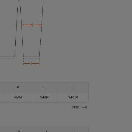
）Mサイズ
サイズ
M
L
LL
ができるウェア！✨
76-84
84-94
94-104
ウェア”🛏
（単位：cm）
も着れるし普通にお
🥰
ェア✨😆
M
L
LL