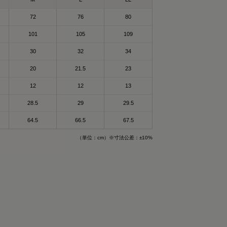
身体を労わりたいけ
和
72
76
80
回復できるらしいか
れるんだって！
101
105
109
で作られた特殊繊維
30
32
34
て楽なのもいいいよ
20
21.5
23
される遠赤外線（体
することで血行促進
12
12
13
ザイン🤍
28.5
29
29.5
生活してて
64.5
66.5
67.5
これ着るにふさわし
（単位：cm）※寸法公差：±10%
🔥