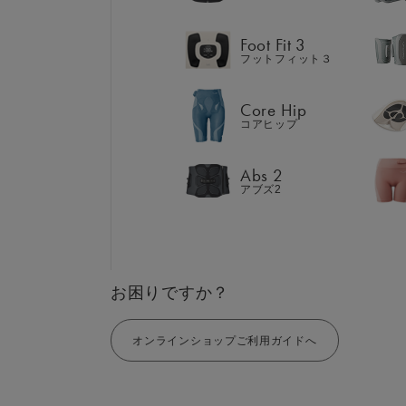
Abs 2
アブズ2
Foot Fit 3
フットフィット３
Core Hip
コアヒップ
GIFT
AM
ギフト
SHOP
Abs 2
ブラ
アブズ2
店舗一覧
LIVE SHOPPING
LAR
ライブ
ショッピング
⼤⼝
MUL
EMS
お困りですか？
オンラインショップご利用ガイドへ