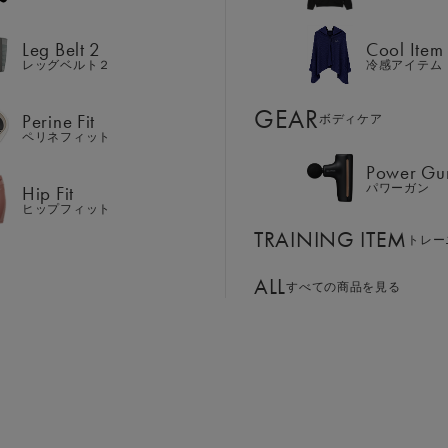
Hip Fit
パワーガン
ヒップフィット
Leg Belt 2
Cool Item
TRAINING ITEM
トレー
レッグベルト２
冷感アイテム
ALL
GEAR
すべての商品を見る
Perine Fit
ボディケア
ペリネフィット
サイズ：M
Power Gu
BASSADOR
SIXPAD APP
Hip Fit
パワーガン
S
M
L
LL
ンド
パートナー
SIXPADアプリ
ヒップフィット
SIXPAD CLUB
TRAINING ITEM
GE ORDER
トレー
SIXPAD Health Coach
注⽂窓⼝
SIXPAD アプリ
￥25,575
ALL
すべての商品を見る
TI EMS
の同時使用
お買い物
パッケージリニューア