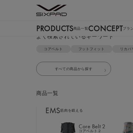
PRODUCTS
CONCEPT
商品一覧
ブラ
PRODUCTS
よく検索されているキーワード
商品一覧
TOP
リカバリーウェア
ジップパーカー＆ジョガーパンツ 
コアベルト
フットフィット
リカバ
EMS
筋肉を鍛える
すべての商品から探す
Core Belt 2
コアベルト２
商品一覧
Foot Fit 3
フットフィット３
EMS
筋肉を鍛える
Core Hip
コアヒップ
Core Belt 2
コアベルト２