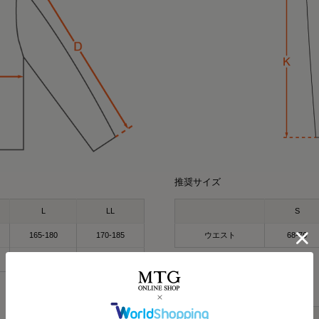
推奨サイズ
miyu
kei
164cm
154cm
クルーネック（カーキ
パーカー（グレー）LL
L
LL
S
今話題の
着るだけで「疲労回復」
165-180
170-185
ウエスト
68-76
気になってた “リカバリー
すごくない？
96-104
104-112
お家でのまったり時間に
着るだけで「疲労回復」
出かけコーデにも使える！
（単位：cm）
製品寸法
毎日の疲れにぴったりなウ
🩶血行促進
🩶疲労回復
S