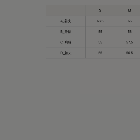
or - khaki
ixpad_official / @mtg_onlineshop
ックスパッド リカバリーウェア パーカー♡
S
M
A_着丈
63.5
66
るだけでカラダが血行促進されて疲労回
般医療機器として
！！
血行促進
B_身幅
55
58
般医療機器のSIXPAD リカバリーウェア
疲労回復
C_肩幅
55
57.5
、
筋肉のハリ・コリの緩和
自の特殊繊維“Mediculation®”で体温を輻射
筋肉の疲れを軽減
D_袖丈
55
56.5
て、血行促進
どの効果が期待できるよ😍🩷🤭
日のコンディションづくりをサポートして
れる
イントは✨「Mediculation®（メディキュレ
ション）」❣️
ンプルで使いやすいクルーネックデザイン
然鉱石を原料とした高純度セラミックを糸
デイリーにもトレーニングにもぴったり♡
練り込んだ特殊繊維で、身体から放出され
遠赤外線を利用し、疲労回復をサポート
密度でしっかりした生地なのに
✨✨
縮性があって動きやすく吸水速乾性もバツ
ンで汗かいても速攻サラッと肌ざわり最高
して吸水速乾でストレッチも効いていて軽
着心地だから
適に使えるアイテム🥹🥹🥹💓