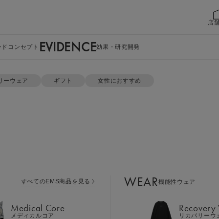
店
EVIDENCE
ンドコンセプト
効果・研究開発
セット
リーウェア
ギフト
女性におすすめ
WEAR
すべてのEMS商品を見る
機能性ウェア
Medical Core
Recovery
メディカルコア
リカバリーウ
ジップパーカー
Leg Belt 2
Cool Item
レッグベルト２
冷感アイテム
ット
WEAR
すべてのEMS商品を見る
機能性ウェア
GEAR
Perine Fit
ボディケア
ペリネフィット
Medical Core
Recovery
カラー：ブラック
Power Gu
メディカルコア
リカバリーウ