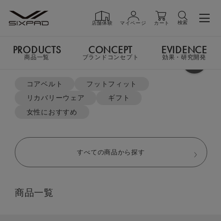
検索
店舗体験
マイページ
カート
PRODUCTS
CONCEPT
EVIDENCE
PRODUCTS
商品一覧
商品一覧
ブランドコンセプト
効果・研究開発
よく検索されているキーワード
TOP
リカバリーウェア
コアベルト
フットフィット
オーバーサイズTシャツ＆ジョガーパンツセット
リカバリーウェア
ギフト
GIFT
ギフト
女性におすすめ
SHOP
店舗一覧
すべての商品から探す
LIVE SHOPPING
ライブ
商品一覧
ショッピング