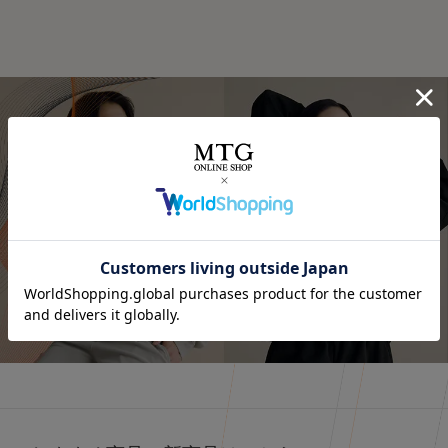
⭐⭐⭐
.
オールブラックにブルーニットで差し色に🩵
最近よく目にする〝リカバリーウェア〟って
インナーの黒Tシャツは、 @sixpad_official のリカバリー
みんな着てる？
☺
着るだけで「疲労回復」
ウェア
冬にも大活躍したロングスリーブ
今私が着ているポロシャツがそうなの❣️
今回は春用にハーフスリーブをGET！
着心地もよくて、👨とシェアして使ってる
SIXPAD リカバリーウェア
⬜
【シックスパッド リカバリーウェア ポロシャツ】
SSは新色もでるみたい！
4/15までに予約すると、オリジナルアイテムもGETできる
詳しくはこちら
何がすごいって、着るだけで血行を促進して、
そうなので、気になる人はチェックしてみてね✔
質の高い疲労回復を実現する一般医療機器のウェアなんだ
⬜
よ😭🤝✨
#PR #SIXPAD #シックスパッド #リカバリーウェア #着る
だけで疲労回復
その仕組みが、天然鉱石を練りこんだ特殊繊維、
Mediculation®️（メディキュレーション）※を使用した生
地だから🧵