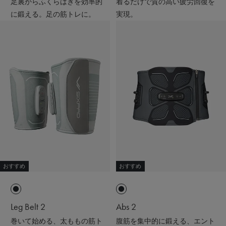
足裏からふくらはぎを効率的
着るだけで質の高い疲労回復を
に鍛える。足の筋トレに。
実現。
おすすめ
おすすめ
Leg Belt 2
Abs 2
巻いて始める、太ももの筋ト
腹筋を集中的に鍛える、エント