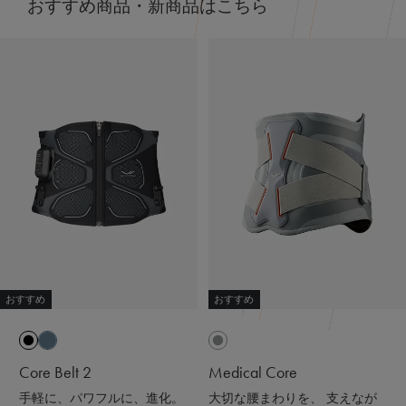
おすすめ商品・新商品はこちら
天然鉱石が身体から放出される遠赤外線（体温）をぐるぐ
ると輻射（ふくしゃ）することで血行促進してくれるんだ
って😉
※天然鉱石を原料とした高純度セラミック（非金属）を練
り込んだ特殊繊維「Mediculation®️（メディキュレーショ
ン）」のこと
他にも、筋肉のハリ・コリの緩和、筋肉の疲れを軽減して
くれるなど、日々の疲れや緊張を和らげてくれる優れもの
❤️
着心地も抜群なんだよー😍
ストレッチがきいていて吸水速乾性もあって
接触冷感で肌触りも良いの🫶🏻💭
おすすめ
おすすめ
@sixpad_official
ギフトにもおすすめだよ🎁💝
Core Belt 2
Medical Core
#PR #SIXPAD #シックスパッド #リカバリーウェア #着る
手軽に、パワフルに、進化。
大切な腰まわりを、 支えなが