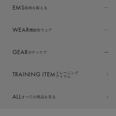
AMBASSADOR
EMS
ブランド
筋肉を鍛える
パートナー
WEAR
SIXPAD APP
機能性ウェア
SIXPADアプリ
GEAR
ボディケア
COLUMN
コラム
TRAINING ITEM
トレーニング
LARGE ORDER
アイテム
⼤⼝注⽂窓⼝
オーバーサイズTシャツ ＆ ジ
ALL
すべての商品を見る
MULTI EMS
EMSの同時使用
ョガーパンツ 上下セット