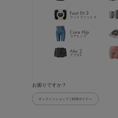
Abs 2
アブズ2
Foot Fit 3
フットフィット３
Core Hip
コアヒップ
GIFT
AM
ギフト
SHOP
Abs 2
ブラ
アブズ2
店舗一覧
LIVE SHOPPING
LAR
ライブ
ショッピング
⼤⼝
MUL
EMS
お困りですか？
オンラインショップご利用ガイドへ