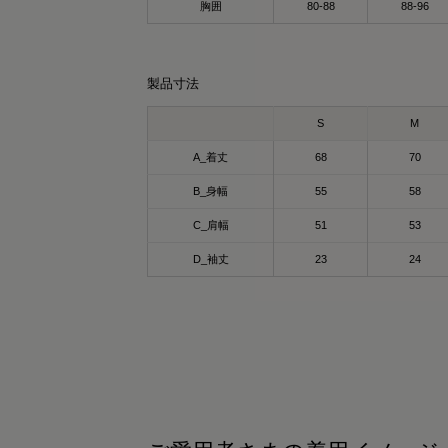
れ、実は“着るケア”ができるアイテムで
胸囲
80-88
88-96
直、リカバリーウェアって寝るとき用のイ
行促進や疲労回復、筋肉のコリ緩和をサポ
ージがあったんだけど…
トしてくれるのが嬉しいポイント◎
れはストレッチ性もあって生地もしっかり
てるから、普通に私服としても着られるの
製品寸法
殊繊維「Mediculation®️」が使われていて
いい🙌🏻
温による遠赤外線を活かして
S
M
地よく身体をケアしてくれます🫶🏻
心地もかなり良くて、これからの季節はか
A_着丈
68
70
り出番増えそう。
かも❕
B_身幅
55
58
水速乾でサラッと快適🩷
材には天然鉱石が練り込まれていて、体温
トレッチ性ありで動きやすい🩷
C_肩幅
51
53
輻射することで血行を促進してくれる仕組
段着としても使えるシンプルデザイン🩷
らしいです。
D_袖丈
23
24
ているだけでケアできるのはありがた
ーバーサイズでゆるっと着れるから
…！
うち時間はもちろん、お出かけコーデにも
️✨
近デスクワークを再開して肩こりがつらい
で、これで少しでも楽になるといいな🫡
頑張る日”も“休む日”も
然に寄り添ってくれる1枚
☺
PR #SIXPAD #シックスパッド #リカバリー
ェア #疲労回復 #コンディショニング
PR #SIXPAD #シックスパッド #リカバリー