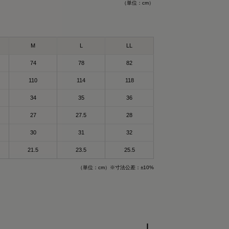
（単位：cm）
スリーブ
ア
ブをGET！
リーウェア ポロシャ
ェアして使ってる
M
L
LL
けで血行を促進し
74
78
82
、オリジナルアイテム
110
114
118
、気になる人はチェ
する一般医療機器の
34
35
36
27
27.5
28
クスパッド #リカバリー
を練りこんだ特殊繊
回復
（メディキュレーション）
30
31
32

21.5
23.5
25.5
される遠赤外線（体
（単位：cm）※寸法公差：±10%
ふくしゃ）すること
って😉
高純度セラミック
特殊繊維