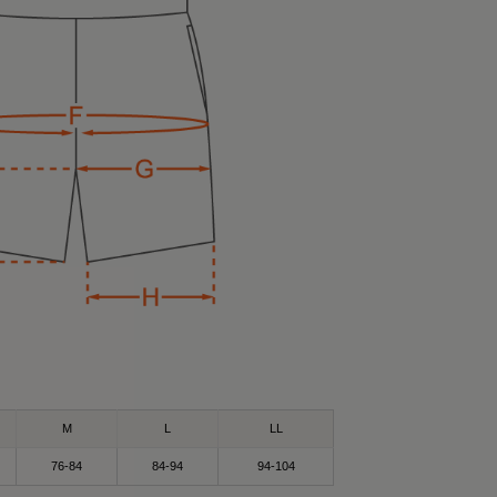
）Mサイズ
ツ（ブラック）
バリーウェア〟って
M
L
LL
ットで差し色に🩵
76-84
84-94
94-104
pad_official の
がそうなの❣️