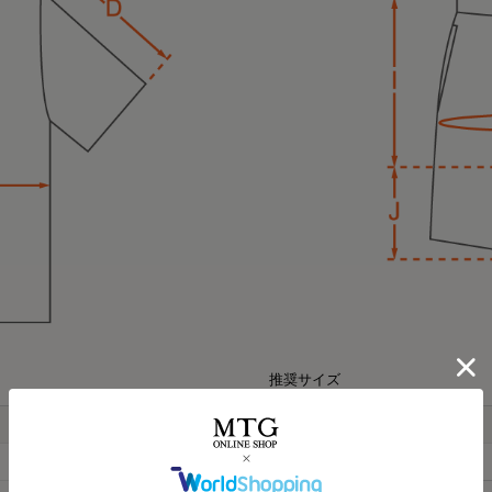
HARUMI
167cm
Waka
158cm
ポロシャツ（ホワイト
オーバーサイズTシャ
⭐⭐⭐
Mサイズ
推奨サイズ
最近よく目にする〝リカ
L
LL
S
.
みんな着てる？
☺
オールブラックにブルーニ
165-180
170-185
ウエスト
68-76
インナーの黒Tシャツは、 @six
今私が着ているポロシャツ