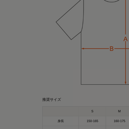
can 30代大人カジュアルコーデ
k.yuki
156cm
161cm
オーバーサイズTシャツ（ライトグレー）
ポロシャツ（ブラック）Sサイズ
Lサイズ
のポロシャツ、実は“リカバリーウェア”なん
るだけで、じんわり整う時間に🫧
推奨サイズ
す👕
XPADの
S
M
回、SIXPADのリカバリーウェアを提供して
カバリーウェア オーバーサイズTシャツ✨
ただきました！
身長
150-165
160-175