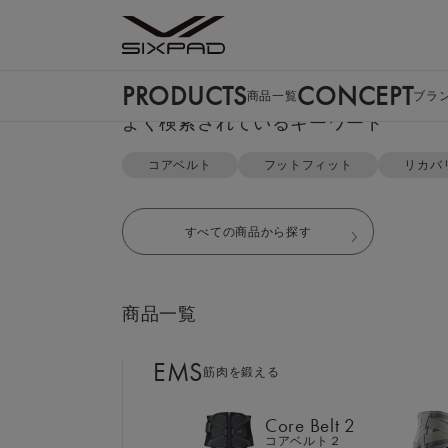
PRODUCTS
CONCEPT
商品一覧
ブラ
PRODUCTS
よく検索されているキーワード
商品一覧
TOP
リカバリーウェア
オーバーサイズTシャツ＆ハーフパ
コアベルト
フットフィット
リカバ
EMS
筋肉を鍛える
すべての商品から探す
Core Belt 2
コアベルト２
商品一覧
Foot Fit 3
フットフィット３
EMS
筋肉を鍛える
Core Hip
コアヒップ
Core Belt 2
コアベルト２