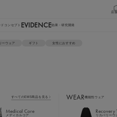
店
EVIDENCE
ンドコンセプト
効果・研究開発
ンツセット
リーウェア
ギフト
女性におすすめ
WEAR
すべてのEMS商品を見る
機能性ウェア
Medical Core
Recovery
メディカルコア
リカバリーウ
オーバーサイズT
Leg Belt 2
Cool Item
レッグベルト２
冷感アイテム
セット
WEAR
すべてのEMS商品を見る
機能性ウェア
GEAR
Perine Fit
ボディケア
ペリネフィット
Medical Core
Recovery
カラー：ホワイト×ブラック
Power Gu
メディカルコア
リカバリーウ