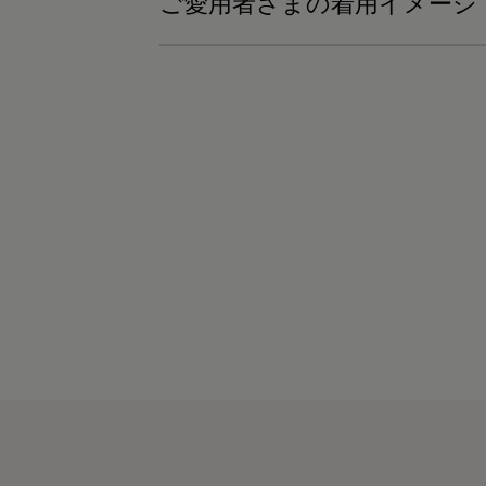
ご愛用者さまの着用イメージ
ェア #着るだけで疲労回復