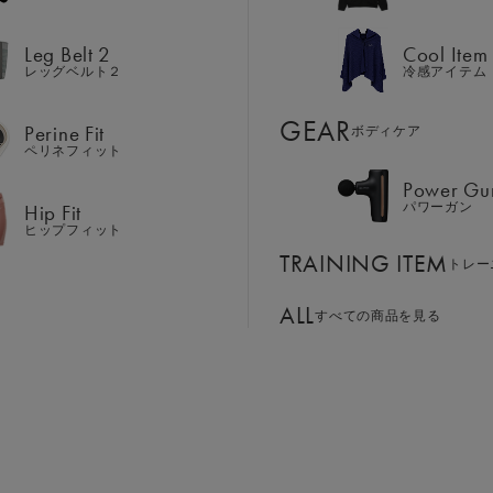
Hip Fit
パワーガン
ヒップフィット
Leg Belt 2
Cool Item
TRAINING ITEM
トレー
レッグベルト２
冷感アイテム
ALL
GEAR
すべての商品を見る
Perine Fit
ボディケア
ペリネフィット
Power Gu
BASSADOR
SIXPAD APP
Hip Fit
パワーガン
ンド
パートナー
SIXPADアプリ
ヒップフィット
サイズ：M
SIXPAD CLUB
TRAINING ITEM
GE ORDER
トレー
SIXPAD Health Coach
注⽂窓⼝
SIXPAD アプリ
ALL
S
M
L
LL
すべての商品を見る
TI EMS
の同時使用
￥18,414