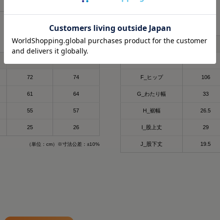
96-104
104-112
リカバリーウェア
冬にも大活躍したロング
SIXPAD リカバリーウェ
（単位：cm）
製品寸法
今回は春用にハーフスリー
【シックスパッド リカバ
着心地もよくて、👨とシ
ツ】
S
⬜
SSは新色もでるみたい！
何がすごいって、着るだ
L
LL
E_ウエスト
70
4/15までに予約すると
て、
72
74
F_ヒップ
106
もGETできるそうなので
質の高い疲労回復を実現
ックしてみてね✔
ウェアなんだよ😭🤝✨
61
64
G_わたり幅
33
⬜
55
57
H_裾幅
26.5
#PR #SIXPAD #シッ
その仕組みが、天然鉱石
ウェア #着るだけで疲労
維、Mediculation®️
25
26
I_股上丈
29
※を使用した生地だから
J_股下丈
19.5
（単位：cm）※寸法公差：±10%
天然鉱石が身体から放出
温）をぐるぐると輻射（
で血行促進してくれるんだ
※天然鉱石を原料とした
（非金属）を練り込んだ