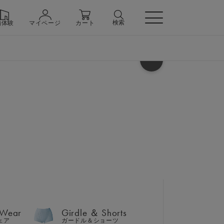
検索
舗体験
マイページ
カート
ヘルプ
 Wear
Girdle ＆ Shorts
ェア
ガードル＆ショーツ
シャツ ＆ ハーフパンツ 上下
 Wear
Girdle ＆ Shorts
n
ェア
ガードル＆ショーツ