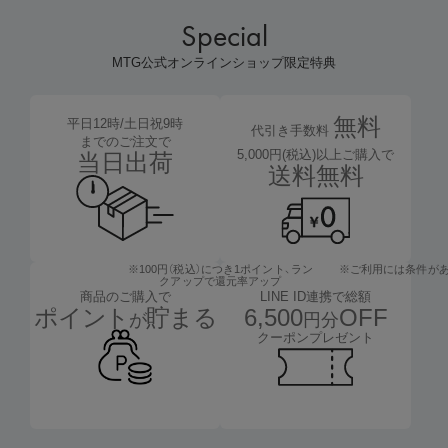
Special
MTG公式オンラインショップ限定特典
無料
平日12時/土日祝9時
代引き手数料
までのご注文で
5,000円(税込)以上ご購入で
当日出荷
送料無料
※100円（税込）につき1ポイント、
ラン
※ご利用には条件が
クアップで還元率アップ
LINE ID連携で総額
商品のご購入で
6,500
OFF
ポイント
貯まる
円分
が
クーポンプレゼント