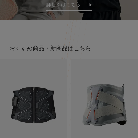
詳しくはこちら
だけで疲労回復
その仕組みが、天然鉱石を練りこんだ特殊繊維、
Mediculation®️（メディキュレーション）※を使用した生
地だから🧵
天然鉱石が身体から放出される遠赤外線（体温）をぐるぐ
ると輻射（ふくしゃ）することで血行促進してくれるんだ
って😉
おすすめ商品・新商品はこちら
※天然鉱石を原料とした高純度セラミック（非金属）を練
り込んだ特殊繊維「Mediculation®️（メディキュレーショ
ン）」のこと
他にも、筋肉のハリ・コリの緩和、筋肉の疲れを軽減して
くれるなど、日々の疲れや緊張を和らげてくれる優れもの
❤️
着心地も抜群なんだよー😍
ストレッチがきいていて吸水速乾性もあって
接触冷感で肌触りも良いの🫶🏻💭
@sixpad_official