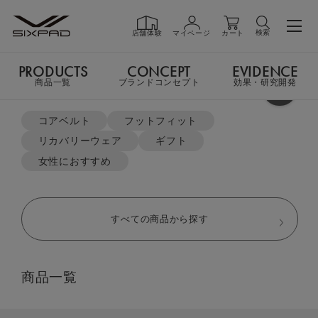
検索
店舗体験
マイページ
カート
PRODUCTS
CONCEPT
EVIDENCE
PRODUCTS
商品一覧
商品一覧
ブランドコンセプト
効果・研究開発
よく検索されているキーワード
TOP
リカバリーウェア
コアベルト
フットフィット
オーバーサイズTシャツ＆テーパードパンツセット
リカバリーウェア
ギフト
GIFT
ギフト
女性におすすめ
SHOP
店舗一覧
すべての商品から探す
LIVE SHOPPING
ライブ
商品一覧
ショッピング