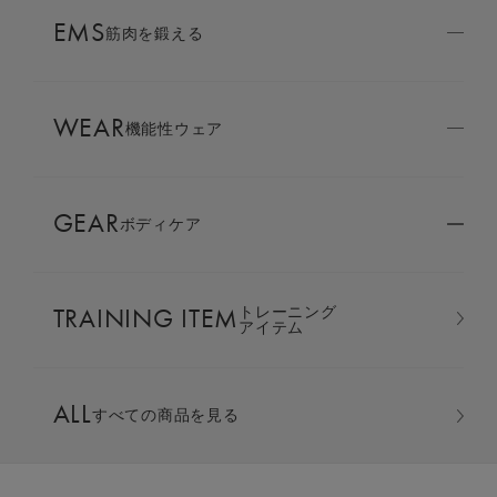
AMBASSADOR
EMS
ブランド
筋肉を鍛える
パートナー
WEAR
SIXPAD APP
機能性ウェア
SIXPADアプリ
GEAR
ボディケア
COLUMN
コラム
TRAINING ITEM
トレーニング
LARGE ORDER
アイテム
⼤⼝注⽂窓⼝
オーバーサイズTシャツ ＆ テ
ALL
すべての商品を見る
MULTI EMS
EMSの同時使用
ーパードパンツ 上下セット