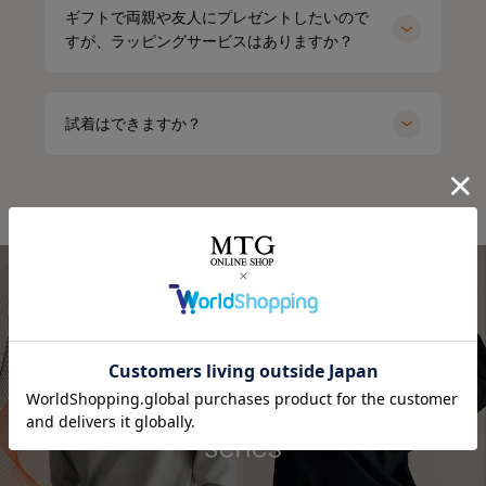
ギフトで両親や友人にプレゼントしたいので
すが、ラッピングサービスはありますか？
試着はできますか？
⭐⭐⭐
.
オールブラックにブルーニットで差し色に🩵
最近よく目にする〝リカバリーウェア〟って
インナーの黒Tシャツは、 @sixpad_official のリカバリー
みんな着てる？
☺
ウェア
冬にも大活躍したロングスリーブ
今私が着ているポロシャツがそうなの❣️
今回は春用にハーフスリーブをGET！
着心地もよくて、👨とシェアして使ってる
着るだけで「疲労回復」
SIXPAD リカバリーウェア
⬜
【シックスパッド リカバリーウェア ポロシャツ】
SSは新色もでるみたい！
4/15までに予約すると、オリジナルアイテムもGETできる
何がすごいって、着るだけで血行を促進して、
そうなので、気になる人はチェックしてみてね✔
質の高い疲労回復を実現する一般医療機器のウェアなんだ
⬜
よ😭🤝✨
#PR #SIXPAD #シックスパッド #リカバリーウェア #着る