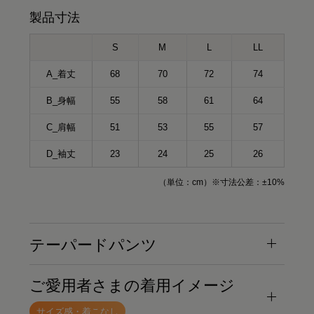
製品寸法
S
M
L
LL
A_着丈
68
70
72
74
B_身幅
55
58
61
64
C_肩幅
51
53
55
57
D_袖丈
23
24
25
26
（単位：cm）※寸法公差：±10%
テーパードパンツ
ご愛用者さまの着用イメージ
サイズ感・着こなし