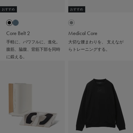
ギフトにもおすすめだよ🎁💝
おすすめ
おすすめ
#PR #SIXPAD #シックスパッド #リカバリーウェア #着る
だけで疲労回復
Core Belt 2
Medical Core
手軽に、パワフルに、進化。
大切な腰まわりを、 支えなが
腹筋、脇腹、背筋下部を同時
らトレーニングする。
に鍛える。