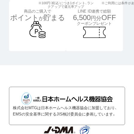
※100円（税込）につき1ポイント、
ラン
※ご利用には条件が
クアップで還元率アップ
LINE ID連携で総額
商品のご購入で
6,500
OFF
ポイント
貯まる
円分
が
クーポンプレゼント
株式会社MTGは日本ホームヘルス機器協会に加盟しており、
EMSの安全基準に関するJIS検討委員会に参画しています。