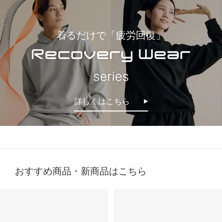
⭐⭐⭐
.
着るだけで「疲労回復」
オールブラックにブルーニットで差し色に🩵
最近よく目にする〝リカバリーウェア〟って
インナーの黒Tシャツは、 @sixpad_official のリカバリー
みんな着てる？
☺
ウェア
冬にも大活躍したロングスリーブ
今私が着ているポロシャツがそうなの❣️
今回は春用にハーフスリーブをGET！
着心地もよくて、👨とシェアして使ってる
SIXPAD リカバリーウェア
詳しくはこちら
⬜
【シックスパッド リカバリーウェア ポロシャツ】
SSは新色もでるみたい！
4/15までに予約すると、オリジナルアイテムもGETできる
何がすごいって、着るだけで血行を促進して、
そうなので、気になる人はチェックしてみてね✔
質の高い疲労回復を実現する一般医療機器のウェアなんだ
⬜
よ😭🤝✨
#PR #SIXPAD #シックスパッド #リカバリーウェア #着る
だけで疲労回復
おすすめ商品・新商品はこちら
その仕組みが、天然鉱石を練りこんだ特殊繊維、
Mediculation®️（メディキュレーション）※を使用した生
地だから🧵
天然鉱石が身体から放出される遠赤外線（体温）をぐるぐ