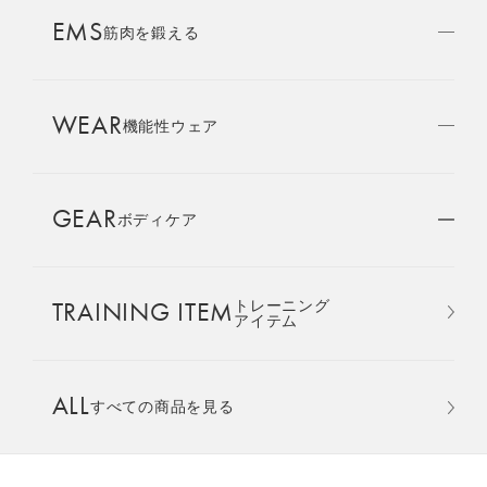
AMBASSADOR
EMS
ブランド
筋肉を鍛える
パートナー
WEAR
SIXPAD APP
機能性ウェア
SIXPADアプリ
GEAR
ボディケア
COLUMN
コラム
TRAINING ITEM
トレーニング
LARGE ORDER
アイテム
⼤⼝注⽂窓⼝
オーバーサイズTシャツ ＆ ハ
ALL
すべての商品を見る
ーフパンツ 上下セット
MULTI EMS
EMSの同時使用