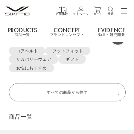
検索
店舗体験
マイページ
カート
PRODUCTS
CONCEPT
EVIDENCE
PRODUCTS
商品一覧
商品一覧
ブランドコンセプト
効果・研究開発
よく検索されているキーワード
TOP
リカバリーウェア
オーバーサイズTシャツ＆ハーフパンツセット
コアベルト
フットフィット
リカバリーウェア
ギフト
GIFT
ギフト
女性におすすめ
SHOP
店舗一覧
すべての商品から探す
LIVE SHOPPING
ライブ
商品一覧
ショッピング