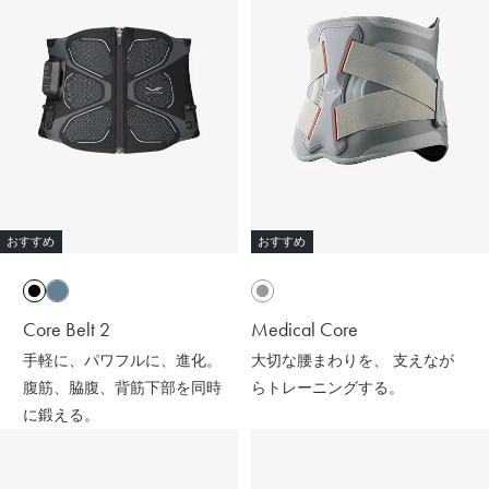
ると輻射（ふくしゃ）することで血行促進してくれるんだ
って😉
※天然鉱石を原料とした高純度セラミック（非金属）を練
り込んだ特殊繊維「Mediculation®️（メディキュレーショ
ン）」のこと
他にも、筋肉のハリ・コリの緩和、筋肉の疲れを軽減して
くれるなど、日々の疲れや緊張を和らげてくれる優れもの
❤️
おすすめ
おすすめ
着心地も抜群なんだよー😍
ストレッチがきいていて吸水速乾性もあって
接触冷感で肌触りも良いの🫶🏻💭
Core Belt 2
Medical Core
@sixpad_official
手軽に、パワフルに、進化。
大切な腰まわりを、 支えなが
ギフトにもおすすめだよ🎁💝
腹筋、脇腹、背筋下部を同時
らトレーニングする。
に鍛える。
#PR #SIXPAD #シックスパッド #リカバリーウェア #着る
だけで疲労回復