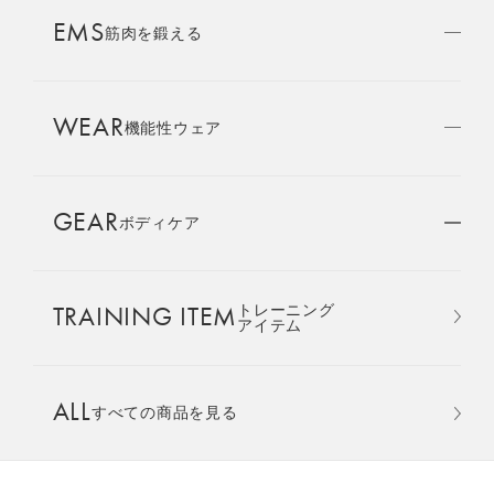
AMBASSADOR
EMS
ブランド
筋肉を鍛える
パートナー
WEAR
SIXPAD APP
機能性ウェア
SIXPADアプリ
GEAR
ボディケア
COLUMN
コラム
TRAINING ITEM
トレーニング
LARGE ORDER
アイテム
⼤⼝注⽂窓⼝
オーバーサイズTシャツ ＆ ジ
ALL
すべての商品を見る
MULTI EMS
EMSの同時使用
ョガーパンツ 上下セット