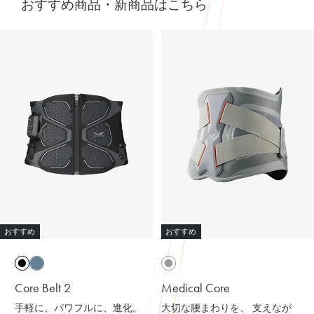
おすすめ商品・新商品はこちら
⭐⭐⭐
.
オールブラックにブルーニットで差し色に🩵
最近よく目にする〝リカバリーウェア〟って
インナーの黒Tシャツは、 @sixpad_official のリカバリー
みんな着てる？
☺
ウェア
冬にも大活躍したロングスリーブ
今私が着ているポロシャツがそうなの❣️
今回は春用にハーフスリーブをGET！
着心地もよくて、👨とシェアして使ってる
SIXPAD リカバリーウェア
⬜
【シックスパッド リカバリーウェア ポロシャツ】
SSは新色もでるみたい！
4/15までに予約すると、オリジナルアイテムもGETできる
何がすごいって、着るだけで血行を促進して、
そうなので、気になる人はチェックしてみてね✔
質の高い疲労回復を実現する一般医療機器のウェアなんだ
⬜
よ😭🤝✨
#PR #SIXPAD #シックスパッド #リカバリーウェア #着る
だけで疲労回復
その仕組みが、天然鉱石を練りこんだ特殊繊維、
おすすめ
おすすめ
Mediculation®️（メディキュレーション）※を使用した生
地だから🧵
天然鉱石が身体から放出される遠赤外線（体温）をぐるぐ
Core Belt 2
Medical Core
ると輻射（ふくしゃ）することで血行促進してくれるんだ
手軽に、パワフルに、進化。
大切な腰まわりを、 支えなが
って😉