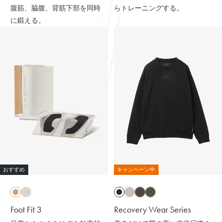
腹筋、脇腹、背筋下部を同時
らトレーニングする。
※天然鉱石を原料とした高純度セラミック（非金属）を練
に鍛える。
り込んだ特殊繊維「Mediculation®️（メディキュレーショ
ン）」のこと
他にも、筋肉のハリ・コリの緩和、筋肉の疲れを軽減して
くれるなど、日々の疲れや緊張を和らげてくれる優れもの
❤️
着心地も抜群なんだよー😍
ストレッチがきいていて吸水速乾性もあって
接触冷感で肌触りも良いの🫶🏻💭
@sixpad_official
ギフトにもおすすめだよ🎁💝
おすすめ
キャンペーン中
#PR #SIXPAD #シックスパッド #リカバリーウェア #着る
だけで疲労回復
Foot Fit 3
Recovery Wear Series