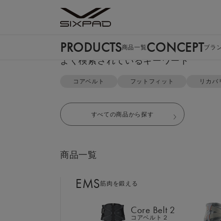
PRODUCTS
CONCEPT
商品一覧
ブラ
PRODUCTS
よく検索されているキーワード
商品一覧
TOP
リカバリーウェア
オーバーサイズTシャツ＆テーパー
コアベルト
フットフィット
リカバ
EMS
筋肉を鍛える
すべての商品から探す
Core Belt 2
コアベルト２
商品一覧
Foot Fit 3
フットフィット３
EMS
筋肉を鍛える
Core Hip
コアヒップ
Core Belt 2
コアベルト２