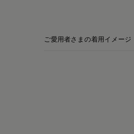
ェア #着るだけで疲労回復
ご愛用者さまの着用イメージ