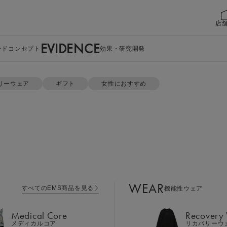
店
EVIDENCE
ンドコンセプト
効果・研究開発
ドパンツセット
リーウェア
ギフト
女性におすすめ
WEAR
すべてのEMS商品を見る
機能性ウェア
Medical Core
Recovery
メディカルコア
リカバリーウ
オーバーサイズT
Leg Belt 2
Cool Item
レッグベルト２
冷感アイテム
上下セット
WEAR
すべてのEMS商品を見る
機能性ウェア
GEAR
Perine Fit
ボディケア
ペリネフィット
Medical Core
Recovery
カラー：ホワイト×ブラック
Power Gu
メディカルコア
リカバリーウ