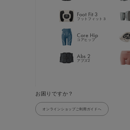
Abs 2
アブズ2
Foot Fit 3
フットフィット３
Core Hip
コアヒップ
GIFT
AM
ギフト
SHOP
Abs 2
ブラ
アブズ2
店舗一覧
LIVE SHOPPING
LAR
ライブ
ショッピング
⼤⼝
MUL
EMS
お困りですか？
オンラインショップご利用ガイドへ