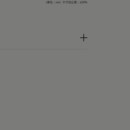
メディキュレーション）」
（単位：cm）※寸法公差：±10%
リの緩和、筋肉の疲
、日々の疲れや緊張
❤️

吸水速乾性もあって
🏻💭
💝
クスパッド #リカバリー
回復