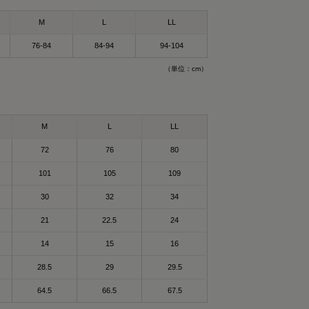
スリーブ
M
L
LL
ア
ブをGET！
リーウェア ポロシャ
76-84
84-94
94-104
ェアして使ってる
（単位：cm）
けで血行を促進し
、オリジナルアイテム
、気になる人はチェ
する一般医療機器の
M
L
LL
72
76
80
クスパッド #リカバリー
を練りこんだ特殊繊
回復
101
105
109
（メディキュレーション）

30
32
34
される遠赤外線（体
21
22.5
24
ふくしゃ）すること
14
15
16
って😉
28.5
29
29.5
高純度セラミック
64.5
66.5
67.5
特殊繊維