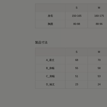
れ、実は“着るケア”ができるアイテムで
直、リカバリーウェアって寝るとき用のイ
行促進や疲労回復、筋肉のコリ緩和をサポ
ージがあったんだけど…
S
M
トしてくれるのが嬉しいポイント◎
れはストレッチ性もあって生地もしっかり
身長
150-165
160-175
てるから、普通に私服としても着られるの
殊繊維「Mediculation®️」が使われていて
いい🙌🏻
胸囲
80-88
88-96
温による遠赤外線を活かして
地よく身体をケアしてくれます🫶🏻
心地もかなり良くて、これからの季節はか
り出番増えそう。
製品寸法
かも❕
水速乾でサラッと快適🩷
材には天然鉱石が練り込まれていて、体温
S
M
トレッチ性ありで動きやすい🩷
輻射することで血行を促進してくれる仕組
段着としても使えるシンプルデザイン🩷
らしいです。
A_着丈
68
70
ているだけでケアできるのはありがた
B_身幅
55
58
ーバーサイズでゆるっと着れるから
…！
うち時間はもちろん、お出かけコーデにも
C_肩幅
51
53
️✨
近デスクワークを再開して肩こりがつらい
D_袖丈
23
24
で、これで少しでも楽になるといいな🫡
頑張る日”も“休む日”も
然に寄り添ってくれる1枚
☺
PR #SIXPAD #シックスパッド #リカバリー
ェア #疲労回復 #コンディショニング
PR #SIXPAD #シックスパッド #リカバリー