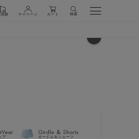
検索
舗体験
マイページ
カート
ヘルプ
 Wear
Girdle ＆ Shorts
ェア
ガードル＆ショーツ
シャツ ＆ テーパードパンツ
 Wear
Girdle ＆ Shorts
n
ェア
ガードル＆ショーツ