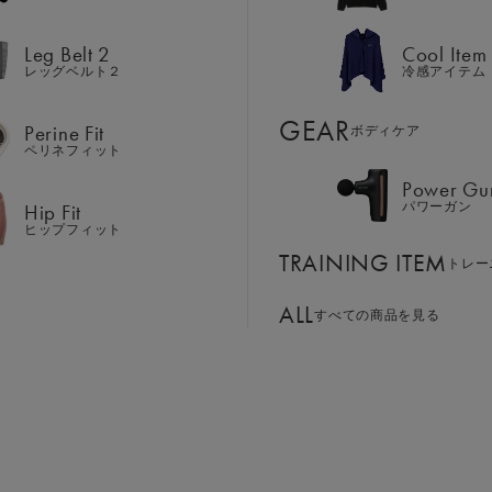
Hip Fit
パワーガン
ヒップフィット
Leg Belt 2
Cool Item
TRAINING ITEM
トレー
レッグベルト２
冷感アイテム
ALL
GEAR
すべての商品を見る
Perine Fit
ボディケア
ペリネフィット
Power Gu
BASSADOR
SIXPAD APP
Hip Fit
パワーガン
ンド
パートナー
SIXPADアプリ
ヒップフィット
SIXPAD CLUB
TRAINING ITEM
GE ORDER
トレー
SIXPAD Health Coach
注⽂窓⼝
SIXPAD アプリ
ALL
すべての商品を見る
TI EMS
の同時使用
サイズ：LL
S
M
L
LL