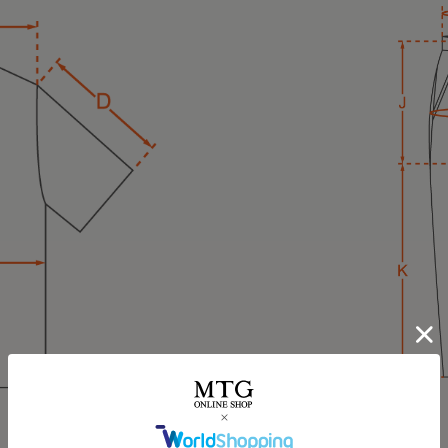
HARUMI
167cm
Waka
158cm
ポロシャツ（ホワイト
オーバーサイズTシャ
⭐⭐⭐
Mサイズ
最近よく目にする〝リカ
.
みんな着てる？
☺
オールブラックにブルーニ
インナーの黒Tシャツは、 @six
今私が着ているポロシャツ
推奨サイズ