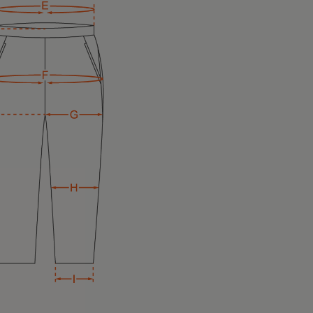
）Mサイズ
ツ（ブラック）
バリーウェア〟って
ットで差し色に🩵
pad_official の
がそうなの❣️