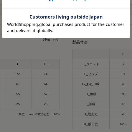
リカバリーウェア
冬にも大活躍したロング
L
LL
S
SIXPAD リカバリーウェ
今回は春用にハーフスリー
【シックスパッド リカバ
165-180
170-185
ウエスト
68-76
着心地もよくて、👨とシ
ツ】
⬜
96-104
104-112
SSは新色もでるみたい！
何がすごいって、着るだ
（単位：cm）
4/15までに予約すると
て、
製品寸法
もGETできるそうなので
質の高い疲労回復を実現
ックしてみてね✔
S
ウェアなんだよ😭🤝✨
⬜
L
LL
E_ウエスト
68
#PR #SIXPAD #シッ
その仕組みが、天然鉱石
ウェア #着るだけで疲労
72
74
F_ヒップ
97
維、Mediculation®️
※を使用した生地だから
61
64
G_わたり幅
28
天然鉱石が身体から放出
55
57
H_膝幅
19.5
温）をぐるぐると輻射（
25
26
I_裾幅
13
で血行促進してくれるんだ
J_股上丈
28
（単位：cm）※寸法公差：±10%
※天然鉱石を原料とした
K_股下丈
62.5
（非金属）を練り込んだ