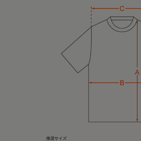
can 30代大人カジュアルコーデ
k.yuki
156cm
161cm
オーバーサイズTシャツ（ライトグレー）
ポロシャツ（ブラック）Sサイズ
Lサイズ
のポロシャツ、実は“リカバリーウェア”なん
るだけで、じんわり整う時間に🫧
す👕
XPADの
回、SIXPADのリカバリーウェアを提供して
カバリーウェア オーバーサイズTシャツ✨
ただきました！
推奨サイズ