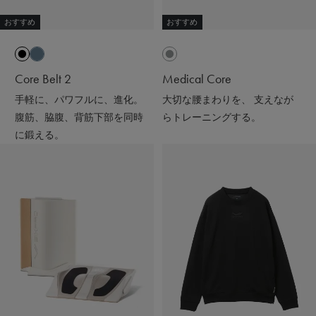
ギフトにもおすすめだよ🎁💝
おすすめ
おすすめ
#PR #SIXPAD #シックスパッド #リカバリーウェア #着る
だけで疲労回復
Core Belt 2
Medical Core
手軽に、パワフルに、進化。
大切な腰まわりを、 支えなが
腹筋、脇腹、背筋下部を同時
らトレーニングする。
に鍛える。