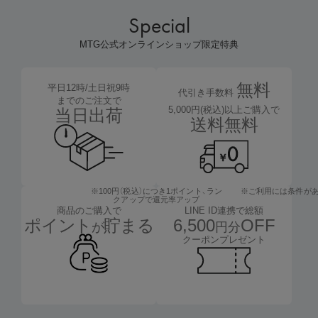
Special
MTG公式オンラインショップ限定特典
無料
平日12時/土日祝9時
代引き手数料
までのご注文で
5,000円(税込)以上ご購入で
当日出荷
送料無料
※100円（税込）につき1ポイント、
ラン
※ご利用には条件が
クアップで還元率アップ
LINE ID連携で総額
商品のご購入で
6,500
OFF
ポイント
貯まる
円分
が
クーポンプレゼント