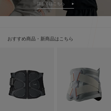
詳しくはこちら
だけで疲労回復
その仕組みが、天然鉱石を練りこんだ特殊繊維、
Mediculation®️（メディキュレーション）※を使用した生
地だから🧵
天然鉱石が身体から放出される遠赤外線（体温）をぐるぐ
ると輻射（ふくしゃ）することで血行促進してくれるんだ
って😉
おすすめ商品・新商品はこちら
※天然鉱石を原料とした高純度セラミック（非金属）を練
り込んだ特殊繊維「Mediculation®️（メディキュレーショ
ン）」のこと
他にも、筋肉のハリ・コリの緩和、筋肉の疲れを軽減して
くれるなど、日々の疲れや緊張を和らげてくれる優れもの
❤️
着心地も抜群なんだよー😍
ストレッチがきいていて吸水速乾性もあって
接触冷感で肌触りも良いの🫶🏻💭
@sixpad_official