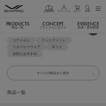
検索
店舗体験
マイページ
カート
PRODUCTS
CONCEPT
EVIDENCE
PRODUCTS
商品一覧
商品一覧
ブランドコンセプト
効果・研究開発
よく検索されているキーワード
TOP
リカバリーウェア
コアベルト
フットフィット
オーバーサイズTシャツ＆ジョガーパンツセット
リカバリーウェア
ギフト
GIFT
ギフト
女性におすすめ
SHOP
店舗一覧
すべての商品から探す
LIVE SHOPPING
ライブ
商品一覧
ショッピング