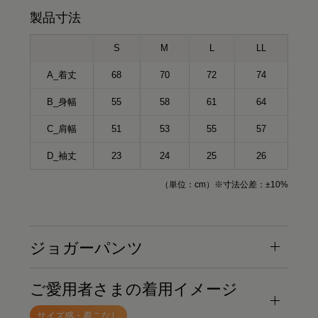
製品寸法
S
M
L
LL
A_着丈
68
70
72
74
B_身幅
55
58
61
64
C_肩幅
51
53
55
57
D_袖丈
23
24
25
26
（単位：cm）※寸法公差：±10%
ジョガーパンツ
ご愛用者さまの着用イメージ
サイズ感・着こなし