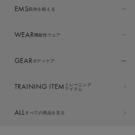
AMBASSADOR
EMS
ブランド
筋肉を鍛える
パートナー
WEAR
SIXPAD APP
機能性ウェア
SIXPADアプリ
GEAR
ボディケア
COLUMN
コラム
TRAINING ITEM
トレーニング
LARGE ORDER
アイテム
⼤⼝注⽂窓⼝
オーバーサイズTシャツ ＆ ジ
ALL
すべての商品を見る
MULTI EMS
EMSの同時使用
ョガーパンツ 上下セット