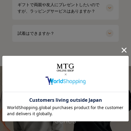
ギフトで両親や友人にプレゼントしたいので
すが、ラッピングサービスはありますか？
試着はできますか？
⭐⭐⭐
.
オールブラックにブルーニットで差し色に🩵
最近よく目にする〝リカバリーウェア〟って
インナーの黒Tシャツは、 @sixpad_official のリカバリー
みんな着てる？
☺
ウェア
冬にも大活躍したロングスリーブ
今私が着ているポロシャツがそうなの❣️
今回は春用にハーフスリーブをGET！
着心地もよくて、👨とシェアして使ってる
着るだけで「疲労回復」
SIXPAD リカバリーウェア
⬜
【シックスパッド リカバリーウェア ポロシャツ】
SSは新色もでるみたい！
4/15までに予約すると、オリジナルアイテムもGETできる
何がすごいって、着るだけで血行を促進して、
そうなので、気になる人はチェックしてみてね✔
質の高い疲労回復を実現する一般医療機器のウェアなんだ
⬜
よ😭🤝✨
#PR #SIXPAD #シックスパッド #リカバリーウェア #着る