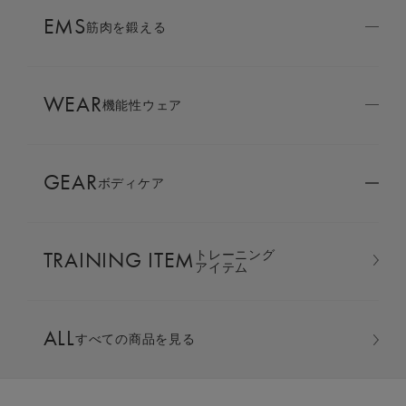
AMBASSADOR
EMS
ブランド
筋肉を鍛える
パートナー
WEAR
SIXPAD APP
機能性ウェア
SIXPADアプリ
GEAR
ボディケア
COLUMN
コラム
TRAINING ITEM
トレーニング
LARGE ORDER
アイテム
⼤⼝注⽂窓⼝
ポロシャツ ＆ テーパードパン
ALL
すべての商品を見る
ツ 上下セット
MULTI EMS
EMSの同時使用