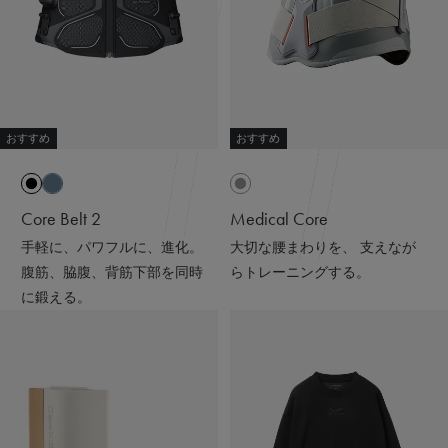
※天然鉱石を原料とした高純度セラミック（非金属）を練
り込んだ特殊繊維「Mediculation®️（メディキュレーショ
ン）」のこと
他にも、筋肉のハリ・コリの緩和、筋肉の疲れを軽減して
くれるなど、日々の疲れや緊張を和らげてくれる優れもの
おすすめ
おすすめ
❤️
着心地も抜群なんだよー😍
ストレッチがきいていて吸水速乾性もあって
Core Belt 2
Medical Core
接触冷感で肌触りも良いの🫶🏻💭
手軽に、パワフルに、進化。
大切な腰まわりを、 支えなが
腹筋、脇腹、背筋下部を同時
らトレーニングする。
@sixpad_official
に鍛える。
ギフトにもおすすめだよ🎁💝
#PR #SIXPAD #シックスパッド #リカバリーウェア #着る
だけで疲労回復