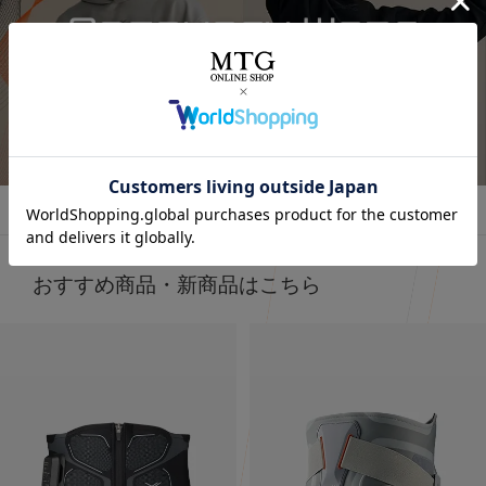
⭐⭐⭐
.
オールブラックにブルーニットで差し色に🩵
最近よく目にする〝リカバリーウェア〟って
インナーの黒Tシャツは、 @sixpad_official のリカバリー
みんな着てる？
☺
ウェア
冬にも大活躍したロングスリーブ
今私が着ているポロシャツがそうなの❣️
詳しくはこちら
今回は春用にハーフスリーブをGET！
着心地もよくて、👨とシェアして使ってる
SIXPAD リカバリーウェア
⬜
【シックスパッド リカバリーウェア ポロシャツ】
SSは新色もでるみたい！
4/15までに予約すると、オリジナルアイテムもGETできる
何がすごいって、着るだけで血行を促進して、
そうなので、気になる人はチェックしてみてね✔
質の高い疲労回復を実現する一般医療機器のウェアなんだ
⬜
おすすめ商品・新商品はこちら
よ😭🤝✨
#PR #SIXPAD #シックスパッド #リカバリーウェア #着る
だけで疲労回復
その仕組みが、天然鉱石を練りこんだ特殊繊維、
Mediculation®️（メディキュレーション）※を使用した生
地だから🧵
天然鉱石が身体から放出される遠赤外線（体温）をぐるぐ
ると輻射（ふくしゃ）することで血行促進してくれるんだ
って😉