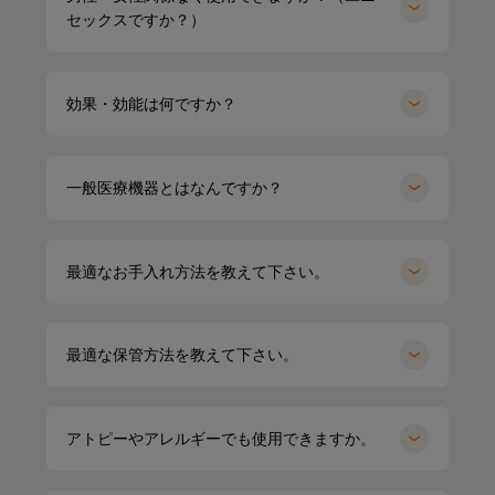
セックスですか？）
効果・効能は何ですか？
一般医療機器とはなんですか？
最適なお手入れ方法を教えて下さい。
HARUMI
167cm
最適な保管方法を教えて下さい。
Waka
158cm
ポロシャツ（ホワイト）Mサイズ
オーバーサイズTシャツ（ブラック）
Mサイズ
アトピーやアレルギーでも使用できますか。