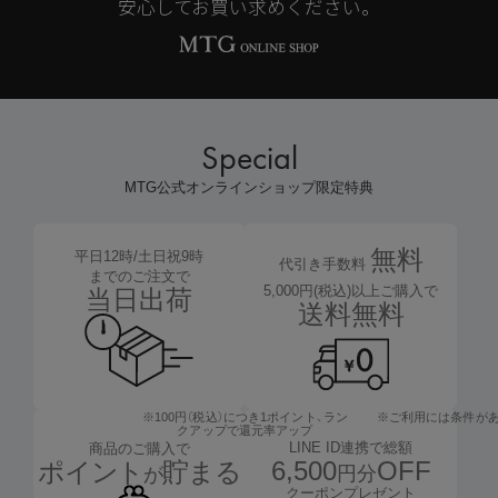
安心してお買い求めください。
Special
MTG公式オンラインショップ限定特典
無料
平日12時/土日祝9時
代引き手数料
までのご注文で
5,000円(税込)以上ご購入で
当日出荷
送料無料
※100円（税込）につき1ポイント、
ラン
※ご利用には条件が
クアップで還元率アップ
LINE ID連携で総額
商品のご購入で
6,500
OFF
ポイント
貯まる
円分
が
クーポンプレゼント