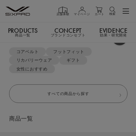
検索
店舗体験
マイページ
カート
PRODUCTS
CONCEPT
EVIDENCE
PRODUCTS
商品一覧
商品一覧
ブランドコンセプト
効果・研究開発
よく検索されているキーワード
TOP
リカバリーウェア
ポロシャツ＆テーパードパンツセット
コアベルト
フットフィット
リカバリーウェア
ギフト
GIFT
ギフト
女性におすすめ
SHOP
店舗一覧
すべての商品から探す
LIVE SHOPPING
ライブ
商品一覧
ショッピング