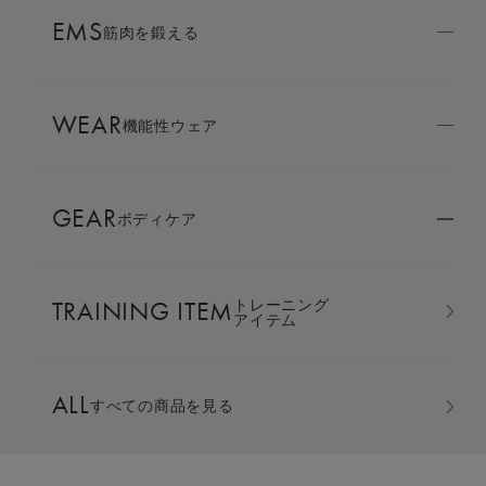
AMBASSADOR
EMS
ブランド
筋肉を鍛える
パートナー
WEAR
SIXPAD APP
機能性ウェア
SIXPADアプリ
GEAR
ボディケア
COLUMN
コラム
TRAINING ITEM
トレーニング
LARGE ORDER
アイテム
⼤⼝注⽂窓⼝
オーバーサイズTシャツ ＆ ハ
ALL
すべての商品を見る
ーフパンツ 上下セット
MULTI EMS
EMSの同時使用