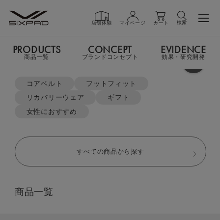
検索
店舗体験
マイページ
カート
PRODUCTS
CONCEPT
EVIDENCE
PRODUCTS
商品一覧
商品一覧
ブランドコンセプト
効果・研究開発
よく検索されているキーワード
TOP
リカバリーウェア
オーバーサイズTシャツ＆ハーフパンツセット
コアベルト
フットフィット
リカバリーウェア
ギフト
GIFT
ギフト
女性におすすめ
SHOP
店舗一覧
すべての商品から探す
LIVE SHOPPING
ライブ
商品一覧
ショッピング