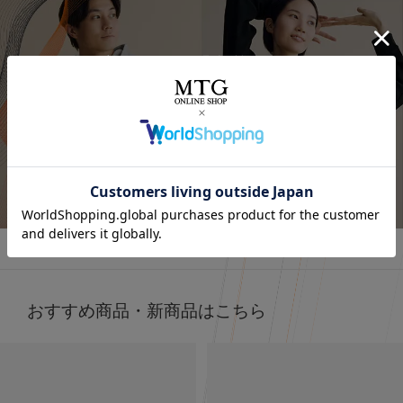
⭐⭐⭐
.
着るだけで「疲労回復」
オールブラックにブルーニットで差し色に🩵
最近よく目にする〝リカバリーウェア〟って
インナーの黒Tシャツは、 @sixpad_official のリカバリー
みんな着てる？
☺
ウェア
冬にも大活躍したロングスリーブ
今私が着ているポロシャツがそうなの❣️
今回は春用にハーフスリーブをGET！
着心地もよくて、👨とシェアして使ってる
SIXPAD リカバリーウェア
詳しくはこちら
⬜
【シックスパッド リカバリーウェア ポロシャツ】
SSは新色もでるみたい！
4/15までに予約すると、オリジナルアイテムもGETできる
何がすごいって、着るだけで血行を促進して、
そうなので、気になる人はチェックしてみてね✔
質の高い疲労回復を実現する一般医療機器のウェアなんだ
⬜
よ😭🤝✨
#PR #SIXPAD #シックスパッド #リカバリーウェア #着る
だけで疲労回復
おすすめ商品・新商品はこちら
その仕組みが、天然鉱石を練りこんだ特殊繊維、
Mediculation®️（メディキュレーション）※を使用した生
地だから🧵
天然鉱石が身体から放出される遠赤外線（体温）をぐるぐ