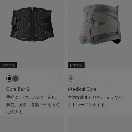
ると輻射（ふくしゃ）することで血行促進してくれるんだ
って😉
※天然鉱石を原料とした高純度セラミック（非金属）を練
り込んだ特殊繊維「Mediculation®️（メディキュレーショ
ン）」のこと
他にも、筋肉のハリ・コリの緩和、筋肉の疲れを軽減して
くれるなど、日々の疲れや緊張を和らげてくれる優れもの
❤️
おすすめ
おすすめ
着心地も抜群なんだよー😍
ストレッチがきいていて吸水速乾性もあって
接触冷感で肌触りも良いの🫶🏻💭
Core Belt 2
Medical Core
@sixpad_official
手軽に、パワフルに、進化。
大切な腰まわりを、 支えなが
ギフトにもおすすめだよ🎁💝
腹筋、脇腹、背筋下部を同時
らトレーニングする。
に鍛える。
#PR #SIXPAD #シックスパッド #リカバリーウェア #着る
だけで疲労回復