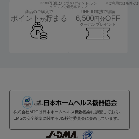
※100円（税込）につき1ポイント、
ラン
※ご利用には条件が
クアップで還元率アップ
LINE ID連携で総額
商品のご購入で
6,500
OFF
ポイント
貯まる
円分
が
クーポンプレゼント
株式会社MTGは日本ホームヘルス機器協会に加盟しており、
EMSの安全基準に関するJIS検討委員会に参画しています。