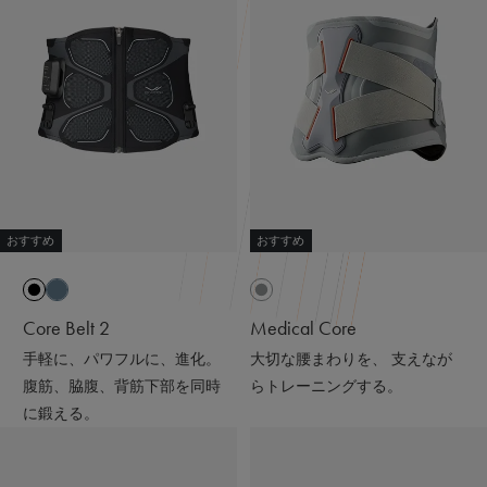
ると輻射（ふくしゃ）することで血行促進してくれるんだ
って😉
※天然鉱石を原料とした高純度セラミック（非金属）を練
り込んだ特殊繊維「Mediculation®️（メディキュレーショ
ン）」のこと
他にも、筋肉のハリ・コリの緩和、筋肉の疲れを軽減して
くれるなど、日々の疲れや緊張を和らげてくれる優れもの
❤️
おすすめ
おすすめ
着心地も抜群なんだよー😍
ストレッチがきいていて吸水速乾性もあって
接触冷感で肌触りも良いの🫶🏻💭
Core Belt 2
Medical Core
@sixpad_official
手軽に、パワフルに、進化。
大切な腰まわりを、 支えなが
ギフトにもおすすめだよ🎁💝
腹筋、脇腹、背筋下部を同時
らトレーニングする。
に鍛える。
#PR #SIXPAD #シックスパッド #リカバリーウェア #着る
だけで疲労回復