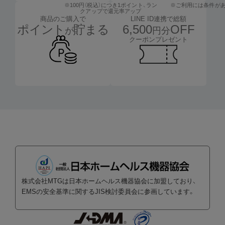
※100円（税込）につき1ポイント、
ラン
※ご利用には条件が
クアップで還元率アップ
LINE ID連携で総額
商品のご購入で
6,500
OFF
ポイント
貯まる
円分
が
クーポンプレゼント
株式会社MTGは日本ホームヘルス機器協会に加盟しており、
EMSの安全基準に関するJIS検討委員会に参画しています。