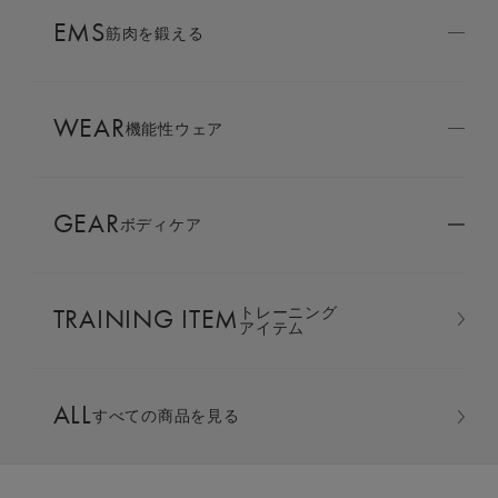
AMBASSADOR
EMS
ブランド
筋肉を鍛える
パートナー
WEAR
SIXPAD APP
機能性ウェア
SIXPADアプリ
GEAR
ボディケア
COLUMN
コラム
TRAINING ITEM
トレーニング
LARGE ORDER
アイテム
⼤⼝注⽂窓⼝
オーバーサイズTシャツ ＆ ハ
ALL
すべての商品を見る
ーフパンツ 上下セット
MULTI EMS
EMSの同時使用