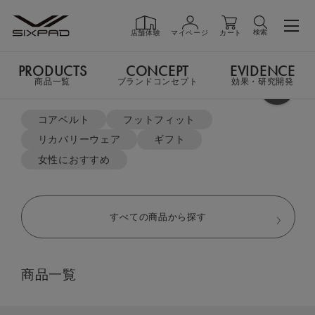
検索
店舗体験
マイページ
カート
PRODUCTS
CONCEPT
EVIDENCE
PRODUCTS
商品一覧
商品一覧
ブランドコンセプト
効果・研究開発
よく検索されているキーワード
TOP
リカバリーウェア
オーバーサイズTシャツ＆ハーフパンツセット
コアベルト
フットフィット
リカバリーウェア
ギフト
GIFT
ギフト
女性におすすめ
SHOP
店舗一覧
すべての商品から探す
LIVE SHOPPING
ライブ
商品一覧
ショッピング