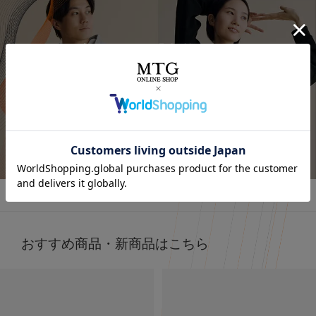
⭐⭐⭐
.
着るだけで「疲労回復」
オールブラックにブルーニットで差し色に🩵
最近よく目にする〝リカバリーウェア〟って
インナーの黒Tシャツは、 @sixpad_official のリカバリー
みんな着てる？
☺
ウェア
冬にも大活躍したロングスリーブ
今私が着ているポロシャツがそうなの❣️
今回は春用にハーフスリーブをGET！
着心地もよくて、👨とシェアして使ってる
SIXPAD リカバリーウェア
詳しくはこちら
⬜
【シックスパッド リカバリーウェア ポロシャツ】
SSは新色もでるみたい！
4/15までに予約すると、オリジナルアイテムもGETできる
何がすごいって、着るだけで血行を促進して、
そうなので、気になる人はチェックしてみてね✔
質の高い疲労回復を実現する一般医療機器のウェアなんだ
⬜
よ😭🤝✨
#PR #SIXPAD #シックスパッド #リカバリーウェア #着る
だけで疲労回復
おすすめ商品・新商品はこちら
その仕組みが、天然鉱石を練りこんだ特殊繊維、
Mediculation®️（メディキュレーション）※を使用した生
地だから🧵
天然鉱石が身体から放出される遠赤外線（体温）をぐるぐ