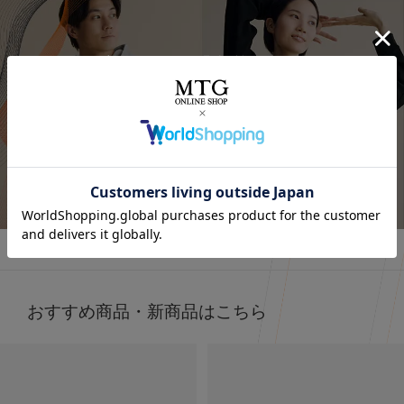
⭐⭐⭐
.
着るだけで「疲労回復」
オールブラックにブルーニットで差し色に🩵
最近よく目にする〝リカバリーウェア〟って
インナーの黒Tシャツは、 @sixpad_official のリカバリー
みんな着てる？
☺
ウェア
冬にも大活躍したロングスリーブ
今私が着ているポロシャツがそうなの❣️
今回は春用にハーフスリーブをGET！
着心地もよくて、👨とシェアして使ってる
SIXPAD リカバリーウェア
詳しくはこちら
⬜
【シックスパッド リカバリーウェア ポロシャツ】
SSは新色もでるみたい！
4/15までに予約すると、オリジナルアイテムもGETできる
何がすごいって、着るだけで血行を促進して、
そうなので、気になる人はチェックしてみてね✔
質の高い疲労回復を実現する一般医療機器のウェアなんだ
⬜
よ😭🤝✨
#PR #SIXPAD #シックスパッド #リカバリーウェア #着る
だけで疲労回復
おすすめ商品・新商品はこちら
その仕組みが、天然鉱石を練りこんだ特殊繊維、
Mediculation®️（メディキュレーション）※を使用した生
地だから🧵
天然鉱石が身体から放出される遠赤外線（体温）をぐるぐ