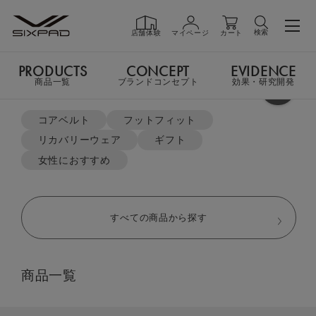
検索
店舗体験
マイページ
カート
PRODUCTS
CONCEPT
EVIDENCE
PRODUCTS
商品一覧
商品一覧
ブランドコンセプト
効果・研究開発
よく検索されているキーワード
TOP
リカバリーウェア
オーバーサイズTシャツ＆ハーフパンツセット
コアベルト
フットフィット
リカバリーウェア
ギフト
GIFT
ギフト
女性におすすめ
SHOP
店舗一覧
すべての商品から探す
LIVE SHOPPING
ライブ
商品一覧
ショッピング