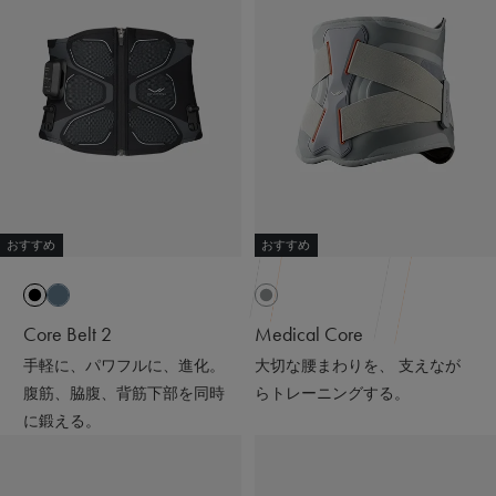
ると輻射（ふくしゃ）することで血行促進してくれるんだ
って😉
※天然鉱石を原料とした高純度セラミック（非金属）を練
り込んだ特殊繊維「Mediculation®️（メディキュレーショ
ン）」のこと
他にも、筋肉のハリ・コリの緩和、筋肉の疲れを軽減して
くれるなど、日々の疲れや緊張を和らげてくれる優れもの
❤️
おすすめ
おすすめ
着心地も抜群なんだよー😍
ストレッチがきいていて吸水速乾性もあって
接触冷感で肌触りも良いの🫶🏻💭
Core Belt 2
Medical Core
@sixpad_official
手軽に、パワフルに、進化。
大切な腰まわりを、 支えなが
ギフトにもおすすめだよ🎁💝
腹筋、脇腹、背筋下部を同時
らトレーニングする。
に鍛える。
#PR #SIXPAD #シックスパッド #リカバリーウェア #着る
だけで疲労回復