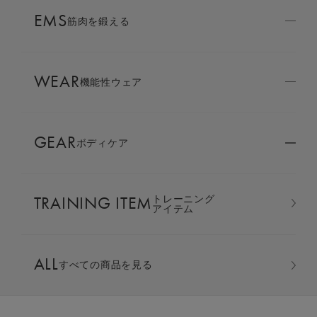
AMBASSADOR
EMS
ブランド
筋肉を鍛える
パートナー
WEAR
SIXPAD APP
機能性ウェア
SIXPADアプリ
GEAR
ボディケア
COLUMN
コラム
TRAINING ITEM
トレーニング
LARGE ORDER
アイテム
⼤⼝注⽂窓⼝
オーバーサイズTシャツ ＆ ハ
ALL
すべての商品を見る
ーフパンツ 上下セット
MULTI EMS
EMSの同時使用