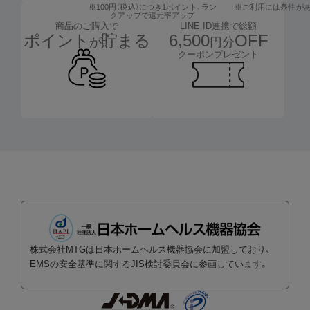
※100円（税込）につき1ポイント、
ラン
※ご利用には条件が
クアップで還元率アップ
LINE ID連携で総額
商品のご購入で
6,500
OFF
ポイント
貯まる
円分
が
クーポンプレゼント
株式会社MTGは日本ホームヘルス機器協会に加盟しており、
EMSの安全基準に関するJIS検討委員会に参画しています。