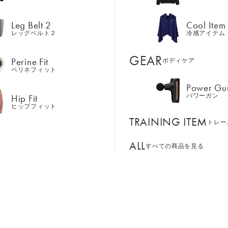
Hip Fit
パワーガン
ヒップフィット
Leg Belt 2
Cool Item
TRAINING ITEM
レッグベルト２
冷感アイテム
トレー
ALL
GEAR
すべての商品を見る
Perine Fit
ボディケア
ペリネフィット
Power Gu
BASSADOR
SIXPAD APP
Hip Fit
パワーガン
ンド
パートナー
SIXPADアプリ
ヒップフィット
SIXPAD CLUB
TRAINING ITEM
GE ORDER
トレー
SIXPAD Health Coach
注⽂窓⼝
SIXPAD アプリ
ALL
すべての商品を見る
TI EMS
の同時使用