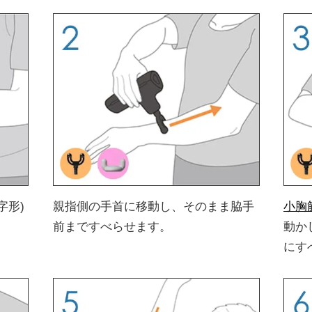
字形)
親指側の手首に移動し、そのまま脇手
小胸
前まですべらせます。
動か
にす