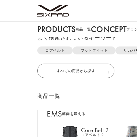
PRODUCTS
CONCEPT
商品一覧
ブラ
PRODUCTS
よく検索されているキーワード
商品一覧
コアベルト
フットフィット
リカバ
EMS
TOP
Power Gun（Power Gun Pocket）の使い方
筋肉を鍛える
すべての商品から探す
Core Belt 2
コアベルト２
商品一覧
Foot Fit 3
フットフィット３
EMS
筋肉を鍛える
Core Hip
コアヒップ
Core Belt 2
コアベルト２