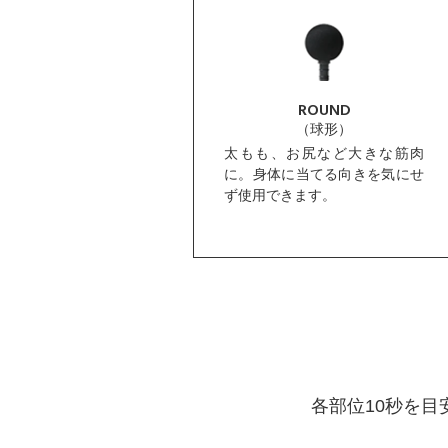
CONE
ROUND
（円すい形）
（球形）
、肩や手など小さな筋肉
太もも、お尻など大きな筋肉
ピンポイントで刺激でき、
に。身体に当てる向きを気にせ
まずや指の付け根のケアに
ず使用できます。
すすめです。
各部位10秒を