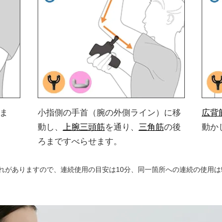
ま
小指側の手首（腕の外側ライン）に移
広背
動し、
上腕三頭筋
を通り、
三角筋
の後
動か
ろまですべらせます。
れがありますので、連続使用の目安は10分、同一箇所への連続の使用は