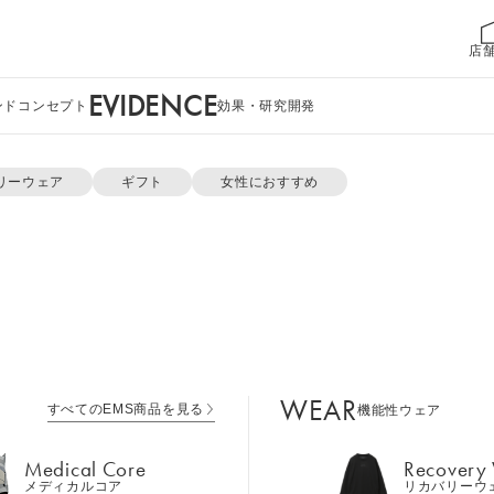
店
EVIDENCE
ンドコンセプト
効果・研究開発
リーウェア
ギフト
女性におすすめ
WEAR
すべてのEMS商品を見る
機能性ウェア
Medical Core
Recovery
メディカルコア
リカバリーウ
Power Gun
の使い方
（Power Gun Pocket）
Leg Belt 2
Cool Item
レッグベルト２
冷感アイテム
WEAR
すべてのEMS商品を見る
機能性ウェア
GEAR
Perine Fit
ボディケア
ペリネフィット
Medical Core
Recovery
メディカルコア
リカバリーウ
Power Gu