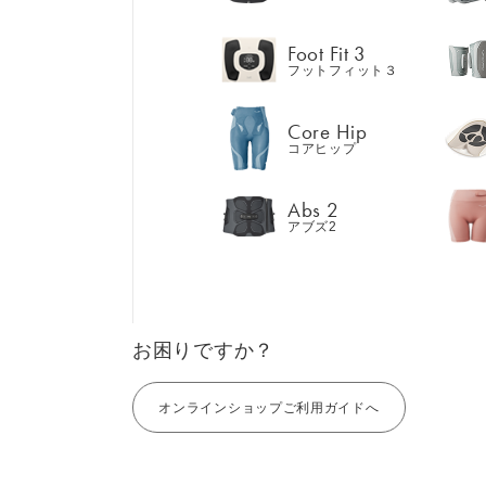
Abs 2
アブズ2
Foot Fit 3
フットフィット３
Core Hip
コアヒップ
GIFT
AM
ギフト
Abs 2
SHOP
ブラ
アブズ2
店舗一覧
LIVE SHOPPING
LAR
ライブ
ショッピング
⼤⼝
MUL
EMS
お困りですか？
オンラインショップご利用ガイドへ