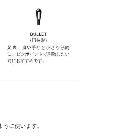
BULLET
ROUND
（円柱形）
（球形）
足裏、肩や手など小さな筋肉
太ももやお尻、胸まわり
に。ピンポイントで刺激したい
きな筋肉に。身体に当て
時におすすめです。
を気にせず使用できます
ように使います。